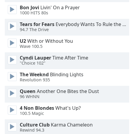
Color
Bon Jovi
Livin' On a Prayer
1000 HITS 80s
Opacity
Tears for Fears
Everybody Wants To Rule the World
94.7 The Drive
Caption
U2
With or Without You
Area
Wave 100.5
Background
Color
Cyndi Lauper
Time After Time
"Choice 102"
Opacity
The Weeknd
Blinding Lights
Revolution 935
Font
Queen
Another One Bites the Dust
Size
96 WHNN
4 Non Blondes
What's Up?
Text
100.5 Magic
Edge
Culture Club
Karma Chameleon
Style
Rewind 94.3