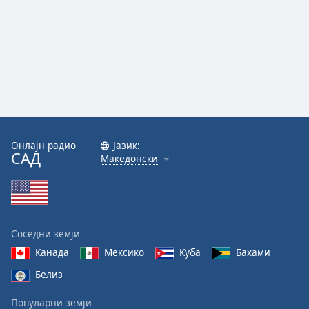
Онлајн радио
Јазик:
САД
Македонски
Соседни земји
Канада
Мексико
Куба
Бахами
Белиз
Популарни земји