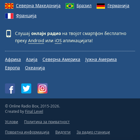
Северна Македонија
Бразил
Германија
Франција
Слушај
онлајн радио
на твојот смартфон бесплатно
преку
Android
или
iOS
апликацијата!
Африка
Азија
Северна Америка
Јужна Америка
Европа
Океанија
© Online Radio Box, 2015-2026.
Created by
Final Level
Услови
Политика за приватност
Повратна информација
Видгети
За радио станици