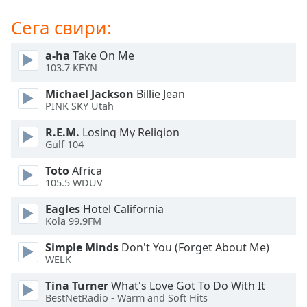
Beginning
of
Сега свири:
dialog
window.
a-ha
Take On Me
Escape
103.7 KEYN
will
cancel
Michael Jackson
Billie Jean
and
PINK SKY Utah
close
R.E.M.
Losing My Religion
the
Gulf 104
window.
Toto
Africa
Text
105.5 WDUV
Color
Eagles
Hotel California
Kola 99.9FM
Opacity
Simple Minds
Don't You (Forget About Me)
WELK
Text
Tina Turner
What's Love Got To Do With It
Background
BestNetRadio - Warm and Soft Hits