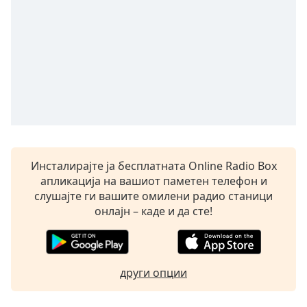
opens
subtitles
settings
dialog
subtitles
off
,
selected
Audio
Track
Инсталирајте ја бесплатната Online Radio Box
Picture-
in-
апликација на вашиот паметен телефон и
Picture
слушајте ги вашите омилени радио станици
Fullscreen
онлајн – каде и да сте!
This
is
a
modal
други опции
window.