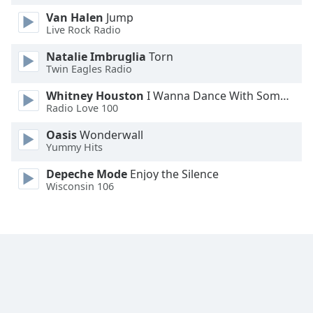
Van Halen
Jump
Font
Live Rock Radio
Family
Natalie Imbruglia
Torn
Twin Eagles Radio
Reset
Whitney Houston
I Wanna Dance With Somebody
Done
Radio Love 100
Close
Modal
Oasis
Wonderwall
Dialog
Yummy Hits
End
of
Depeche Mode
Enjoy the Silence
dialog
Wisconsin 106
window.