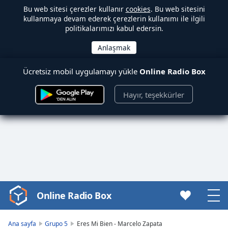
Bu web sitesi çerezler kullanır
cookies
. Bu web sitesini
kullanmaya devam ederek çerezlerin kullanımı ile ilgili
politikalarımızı kabul edersin.
Ücretsiz mobil uygulamayı yükle
Online Radio Box
Hayır, teşekkürler
Online Radio Box
Video
Player
is
Ana sayfa
Grupo 5
Eres Mi Bien - Marcelo Zapata