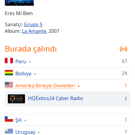
Remaining
Time
-
Eres Mi Bien
-:-
Sanatçı:
Grupo 5
1x
Albüm:
La Amante
, 2007
Playback
Rate
Burada çalındı
Chapters
67
Peru
Chapters
24
Bolivya
Descriptions
descriptions
1
Amerika Birleşik Devletleri
off
,
HQÉxitos24 Cyber Radio
selected
1
Subtitles
1
Şili
subtitles
settings
,
1
Uruguay