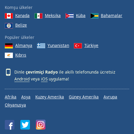
Komşu ülkeler
Kanada
Meksika
Küba
Bahamalar
Belize
Popüler ülkeler
Almanya
Yunanistan
Türkiye
Kıbrıs
Dinle
çevrimiçi Radyo
ile akıllı telefonunda ücretsiz
Android
veya
iOS
uygulama!
Afrika
Asya
Kuzey Amerika
Güney Amerika
Avrupa
Okyanusya