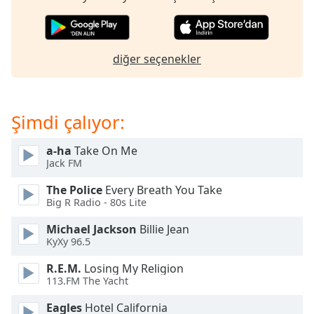
of
dialog
window.
Escape
diğer seçenekler
will
cancel
and
close
Şimdi çalıyor:
the
window.
a-ha
Take On Me
Jack FM
Text
The Police
Every Breath You Take
Color
Big R Radio - 80s Lite
Michael Jackson
Billie Jean
Opacity
KyXy 96.5
R.E.M.
Losing My Religion
Text
113.FM The Yacht
Background
Color
Eagles
Hotel California