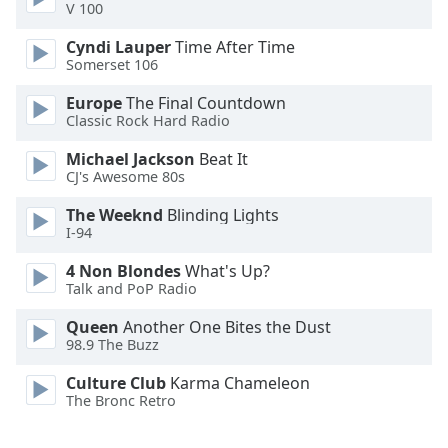
V 100
Font
Family
Cyndi Lauper
Time After Time
Somerset 106
Reset
Europe
The Final Countdown
Classic Rock Hard Radio
Done
Close
Michael Jackson
Beat It
Modal
CJ's Awesome 80s
Dialog
End
The Weeknd
Blinding Lights
of
I-94
dialog
window.
4 Non Blondes
What's Up?
Talk and PoP Radio
Queen
Another One Bites the Dust
98.9 The Buzz
Culture Club
Karma Chameleon
The Bronc Retro