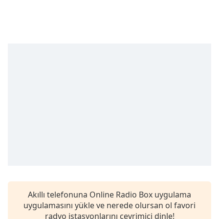
opens
subtitles
settings
dialog
subtitles
off
,
selected
Audio
Track
Picture-
in-
Picture
Fullscreen
This
is
a
modal
window.
Akıllı telefonuna Online Radio Box uygulama
uygulamasını yükle ve nerede olursan ol favori
Beginning
radyo istasyonlarını çevrimiçi dinle!