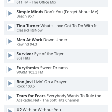
011.FM - The Office Mix
Opacity
Simple Minds
Don't You (Forget About Me)
Beach 95.1
Caption
Tina Turner
What's Love Got To Do With It
ClassicHitsNow
Area
Background
Men At Work
Down Under
Color
Rewind 94.3
Survivor
Eye of the Tiger
Opacity
80s Hits
Eurythmics
Sweet Dreams
Font
WARM 103.3 FM
Size
Bon Jovi
Livin' On a Prayer
Rock 103.5
Text
Tears for Fears
Everybody Wants To Rule the World
Edge
AceRadio.Net - The Soft Hits Channel
Style
U2
With or Without You