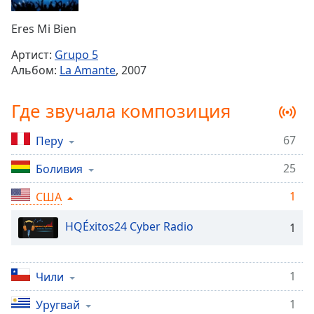
Remaining
Time
-
Eres Mi Bien
-:-
Артист:
Grupo 5
1x
Альбом:
La Amante
, 2007
Playback
Rate
Где звучала композиция
Chapters
67
Перу
Chapters
25
Боливия
Descriptions
descriptions
1
США
off
,
HQÉxitos24 Cyber Radio
selected
1
Subtitles
1
Чили
subtitles
settings
,
1
Уругвай
opens