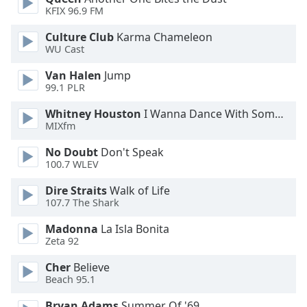
Font
KFIX 96.9 FM
Family
Culture Club
Karma Chameleon
WU Cast
Reset
Van Halen
Jump
Done
99.1 PLR
Close
Modal
Whitney Houston
I Wanna Dance With Somebody
Dialog
MIXfm
End
of
No Doubt
Don't Speak
dialog
100.7 WLEV
window.
Dire Straits
Walk of Life
107.7 The Shark
Madonna
La Isla Bonita
Zeta 92
Cher
Believe
Beach 95.1
Bryan Adams
Summer Of '69