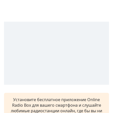
subtitles
settings
dialog
subtitles
off
,
selected
Audio
Track
Picture-
in-
Picture
Fullscreen
This
is
a
modal
window.
Установите бесплатное приложение Online
Radio Box для вашего смартфона и слушайте
Beginning
любимые радиостанции онлайн, где бы вы ни