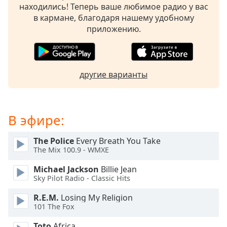
of
находились! Теперь ваше любимое радио у вас
dialog
в кармане, благодаря нашему удобному
window.
приложению.
Escape
will
cancel
and
другие варианты
close
the
window.
В эфире:
Text
Color
The Police
Every Breath You Take
The Mix 100.9 - WMXE
Opacity
Michael Jackson
Billie Jean
Sky Pilot Radio - Classic Hits
Text
R.E.M.
Losing My Religion
Background
101 The Fox
Color
Toto
Africa