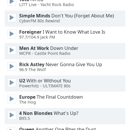
LITT Live - Yacht Rock Radio
Opacity
Simple Minds
Don't You (Forget About Me)
CyberFM 80s Rewind
Caption
Foreigner
I Want to Know What Love Is
Area
97.7/104.9 Jack FM
Background
Color
Men At Work
Down Under
WCPR - Castle Point Radio
Rick Astley
Never Gonna Give You Up
Opacity
96.9 The Wolf
U2
With or Without You
Font
Powerhitz - ULTIMATE 80s
Size
Europe
The Final Countdown
The Hog
Text
Edge
4 Non Blondes
What's Up?
Style
B95.5
Queen
Another One Bites the Dust