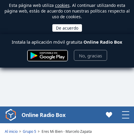
Esta página web utiliza
cookies
. Al continuar utilizando esta
página web, estás de acuerdo con nuestras políticas respecto al
uso de cookies.
Instala la aplicación móvil gratuita
Online Radio Box
No, gracias
Online Radio Box
Video
Player
is
Al inicio
Grupo 5
Eres Mi Bien - Marcelo Zapata