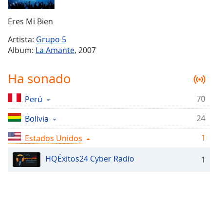
Remaining
Time
-
Eres Mi Bien
-:-
Artista:
Grupo 5
1x
Album:
La Amante
, 2007
Playback
Rate
Ha sonado
Chapters
70
Perú
Chapters
24
Bolivia
Descriptions
descriptions
1
Estados Unidos
off
,
HQÉxitos24 Cyber Radio
selected
1
Subtitles
subtitles
settings
,