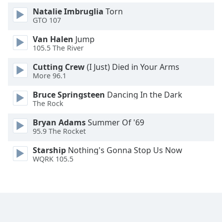
Font
Natalie Imbruglia
Torn
Family
GTO 107
Van Halen
Jump
105.5 The River
Reset
Done
Cutting Crew
(I Just) Died in Your Arms
Close
More 96.1
Modal
Dialog
Bruce Springsteen
Dancing In the Dark
End
The Rock
of
dialog
Bryan Adams
Summer Of '69
window.
95.9 The Rocket
Starship
Nothing's Gonna Stop Us Now
WQRK 105.5