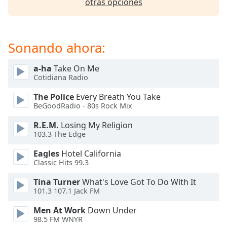
otras opciones
of
dialog
window.
Escape
Sonando ahora:
will
cancel
a-ha
Take On Me
and
Cotidiana Radio
close
the
The Police
Every Breath You Take
window.
BeGoodRadio - 80s Rock Mix
R.E.M.
Losing My Religion
Text
103.3 The Edge
Color
Eagles
Hotel California
Classic Hits 99.3
Opacity
Tina Turner
What's Love Got To Do With It
101.3 107.1 Jack FM
Text
Background
Men At Work
Down Under
Color
98.5 FM WNYR