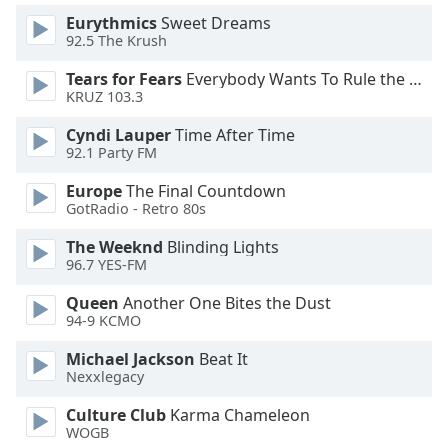
Eurythmics
Sweet Dreams
92.5 The Krush
Opacity
Tears for Fears
Everybody Wants To Rule the World
KRUZ 103.3
Caption
Area
Cyndi Lauper
Time After Time
Background
92.1 Party FM
Color
Europe
The Final Countdown
GotRadio - Retro 80s
Opacity
The Weeknd
Blinding Lights
96.7 YES-FM
Font
Queen
Another One Bites the Dust
Size
94-9 KCMO
Michael Jackson
Beat It
Text
Nexxlegacy
Edge
Style
Culture Club
Karma Chameleon
WOGB