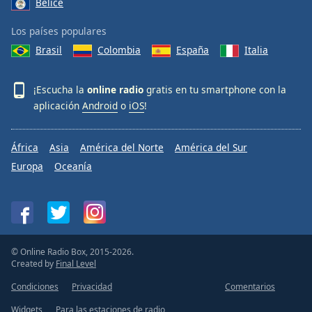
Belice
Los países populares
Brasil
Colombia
España
Italia
¡Escucha la
online radio
gratis en tu smartphone con la
aplicación
Android
o
iOS
!
África
Asia
América del Norte
América del Sur
Europa
Oceanía
© Online Radio Box, 2015-2026.
Created by
Final Level
Condiciones
Privacidad
Comentarios
Widgets
Para las estaciones de radio