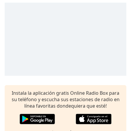
opens
subtitles
settings
dialog
subtitles
off
,
selected
Audio
Track
Picture-
in-
Picture
Fullscreen
This
Instala la aplicación gratis Online Radio Box para
is
su teléfono y escucha sus estaciones de radio en
a
línea favoritas dondequiera que esté!
modal
window.
Beginning