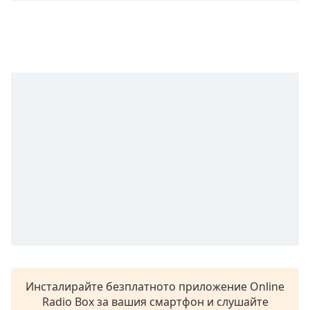
opens
subtitles
settings
dialog
subtitles
off
,
selected
Audio
Track
Picture-
in-
Picture
Fullscreen
This
is
a
modal
window.
Инсталирайте безплатното приложение Online
Radio Box за вашия смартфон и слушайте