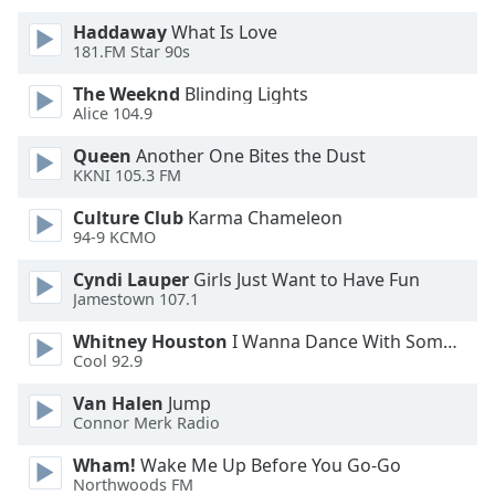
Haddaway
What Is Love
Font
181.FM Star 90s
Family
The Weeknd
Blinding Lights
Alice 104.9
Reset
Queen
Another One Bites the Dust
Done
KKNI 105.3 FM
Close
Modal
Dialog
Culture Club
Karma Chameleon
End
94-9 KCMO
of
Cyndi Lauper
Girls Just Want to Have Fun
dialog
Jamestown 107.1
window.
Whitney Houston
I Wanna Dance With Somebody
Cool 92.9
Van Halen
Jump
Connor Merk Radio
Wham!
Wake Me Up Before You Go-Go
Northwoods FM