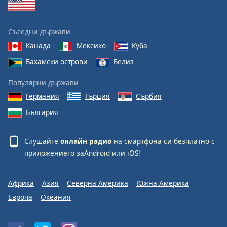
Съседни държави
Канада
Мексико
Куба
Бахамски острови
Белиз
Популярни държави
Германия
Гърция
Сърбия
България
Слушайте
онлайн радио
на смартфона си безплатно с
приложението за
Android
или
iOS
!
Африка
Азия
Северна Америка
Южна Америка
Европа
Океания