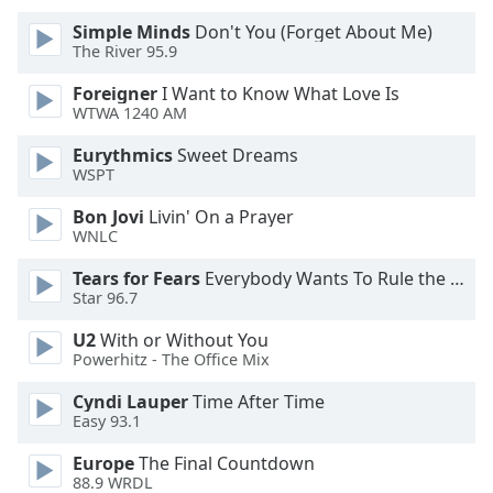
Color
Simple Minds
Don't You (Forget About Me)
The River 95.9
Opacity
Foreigner
I Want to Know What Love Is
WTWA 1240 AM
Caption
Area
Eurythmics
Sweet Dreams
WSPT
Background
Color
Bon Jovi
Livin' On a Prayer
WNLC
Opacity
Tears for Fears
Everybody Wants To Rule the World
Star 96.7
Font
U2
With or Without You
Size
Powerhitz - The Office Mix
Cyndi Lauper
Time After Time
Text
Easy 93.1
Edge
Europe
The Final Countdown
Style
88.9 WRDL