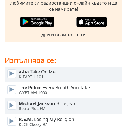
Beginning
любимите си радиостанции онлайн където и да
of
се намирате!
dialog
window.
Escape
will
други възможности
cancel
and
close
the
Изпълнява се:
window.
a-ha
Take On Me
Text
K-EARTH 101
Color
The Police
Every Breath You Take
WYBT AM 1000
Opacity
Michael Jackson
Billie Jean
Retro Plus FM
Text
R.E.M.
Losing My Religion
Background
KLCE Classy 97