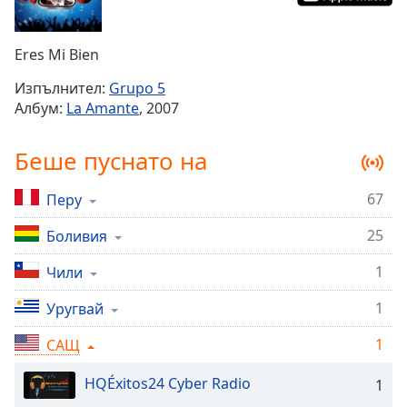
Remaining
Time
-
Eres Mi Bien
-:-
Изпълнител:
Grupo 5
1x
Албум:
La Amante
, 2007
Playback
Rate
Беше пуснато на
Chapters
67
Перу
Chapters
25
Боливия
Descriptions
descriptions
1
Чили
off
,
1
Уругвай
selected
1
САЩ
Subtitles
subtitles
HQÉxitos24 Cyber Radio
1
settings
,