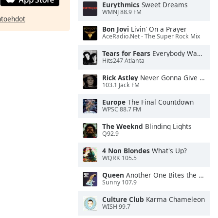
Eurythmics
Sweet Dreams
WMNJ 88.9 FM
htoehdot
Bon Jovi
Livin' On a Prayer
AceRadio.Net - The Super Rock Mix
Tears for Fears
Everybody Wants To Rule the World
Hits247 Atlanta
Rick Astley
Never Gonna Give You Up
103.1 Jack FM
Europe
The Final Countdown
WPSC 88.7 FM
The Weeknd
Blinding Lights
Q92.9
4 Non Blondes
What's Up?
WQRK 105.5
Queen
Another One Bites the Dust
Sunny 107.9
Culture Club
Karma Chameleon
WISH 99.7