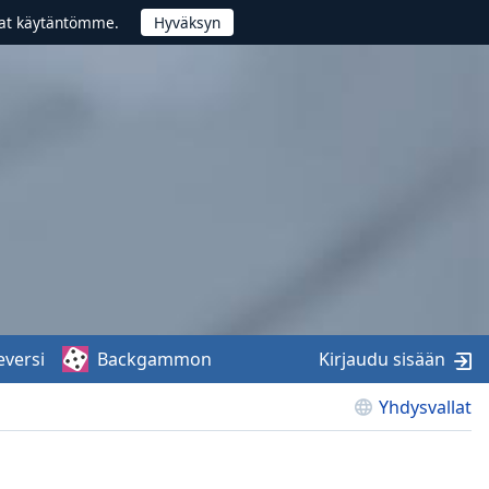
vat käytäntömme.
eversi
Backgammon
Kirjaudu sisään
Yhdysvallat