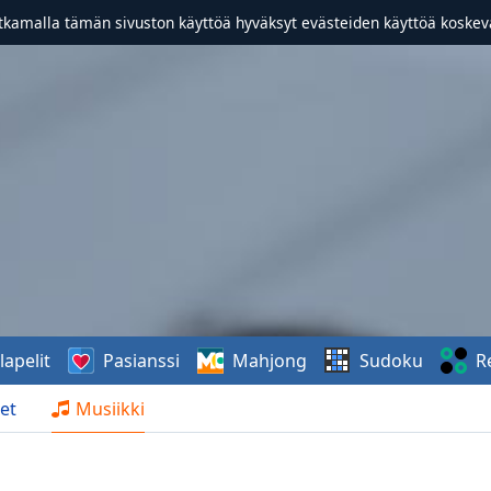
atkamalla tämän sivuston käyttöä hyväksyt evästeiden käyttöä koske
lapelit
Pasianssi
Mahjong
Sudoku
R
et
Musiikki