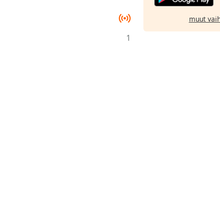
muut vai
1