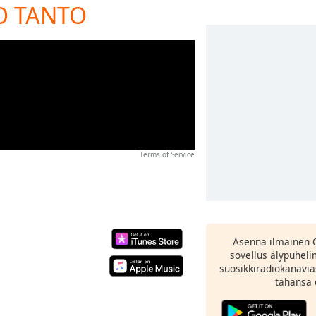
O TANTO
Terms of Service
Asenna ilmainen 
sovellus älypuheli
suosikkiradiokanavia
tahansa 