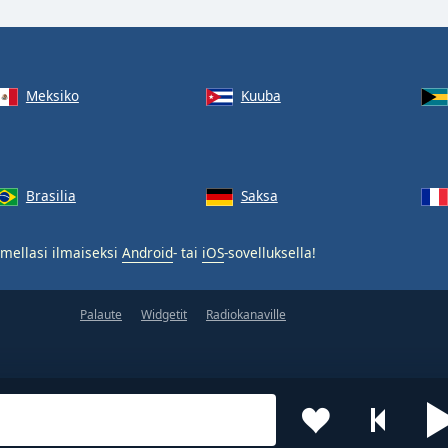
Meksiko
Kuuba
Brasilia
Saksa
mellasi ilmaiseksi
Android
- tai
iOS
-sovelluksella!
Palaute
Widgetit
Radiokanaville