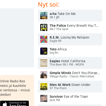
Nyt soi:
a-ha
Take On Me
98.1 JJR
The Police
Every Breath You Take
98.7 The Spot
R.E.M.
Losing My Religion
Eagle 99
Toto
Africa
tmj.fm
Eagles
Hotel California
The Bear 98.1 FM - WGFN
Simple Minds
Don't You (Forget About Me)
Village Radio - Classic Alternative
Online Radio Box
Men At Work
Down Under
meesi ja kuuntele
97 The Point
si verkossa – missä
oletkin!
Survivor
Eye of the Tiger
Jack FM