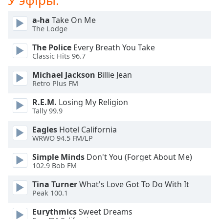
У эфіры:
Beginning
of
a-ha
Take On Me
dialog
The Lodge
window.
Escape
The Police
Every Breath You Take
will
Classic Hits 96.7
cancel
Michael Jackson
Billie Jean
and
Retro Plus FM
close
the
R.E.M.
Losing My Religion
window.
Tally 99.9
Eagles
Hotel California
Text
WRWO 94.5 FM/LP
Color
Simple Minds
Don't You (Forget About Me)
102.9 Bob FM
Opacity
Tina Turner
What's Love Got To Do With It
Peak 100.1
Text
Background
Eurythmics
Sweet Dreams