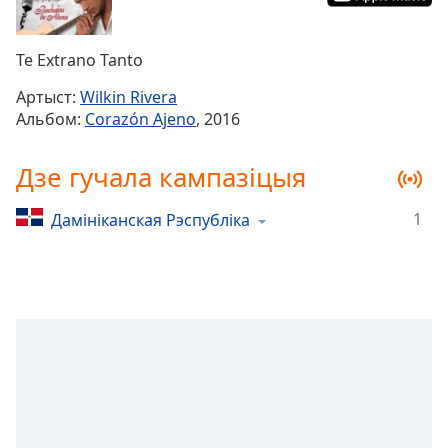
Remaining
Time
-
Te Extrano Tanto
-:-
Артыст:
Wilkin Rivera
1x
Альбом:
Corazón Ajeno
, 2016
Playback
Rate
Дзе гучала кампазіцыя
Chapters
1
Дамініканская Рэспубліка
Chapters
Descriptions
descriptions
off
,
selected
Subtitles
subtitles
settings
,