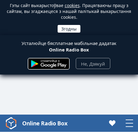
Гэты сайт выкарыстоўвае
cookies
. Працягваючы працу з
сайтам, вы згаджаецеся з нашай палітыкай выкарыстання
cookies.
Усталюйце бясплатнае мабільнае дадатак
Online Radio Box
Не, Дзякуй
Online Radio Box
Video
Player