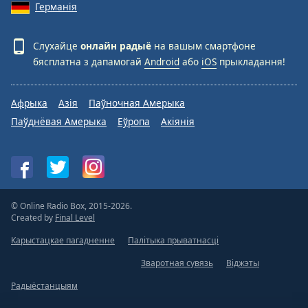
Германія
Слухайце
онлайн радыё
на вашым смартфоне
бясплатна з дапамогай
Android
або
iOS
прыкладання!
Афрыка
Азія
Паўночная Амерыка
Паўднёвая Амерыка
Еўропа
Акіянія
© Online Radio Box, 2015-2026.
Created by
Final Level
Карыстацкае пагадненне
Палітыка прыватнасці
Зваротная сувязь
Віджэты
Радыёстанцыям