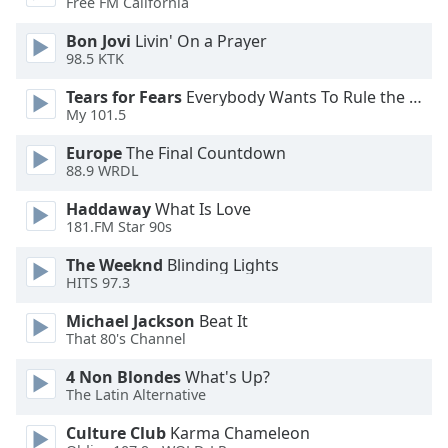
Color
Free FM California
Bon Jovi
Livin' On a Prayer
Opacity
98.5 KTK
Tears for Fears
Everybody Wants To Rule the World
My 101.5
Caption
Area
Europe
The Final Countdown
Background
88.9 WRDL
Color
Haddaway
What Is Love
181.FM Star 90s
Opacity
The Weeknd
Blinding Lights
HITS 97.3
Font
Michael Jackson
Beat It
Size
That 80's Channel
4 Non Blondes
What's Up?
Text
The Latin Alternative
Edge
Style
Culture Club
Karma Chameleon