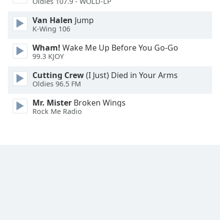
Oldies 107.9 - WOLD-LP
Font
Van Halen
Jump
Family
K-Wing 106
Wham!
Wake Me Up Before You Go-Go
99.3 KJOY
Reset
Done
Cutting Crew
(I Just) Died in Your Arms
Close
Oldies 96.5 FM
Modal
Dialog
Mr. Mister
Broken Wings
End
Rock Me Radio
of
dialog
window.