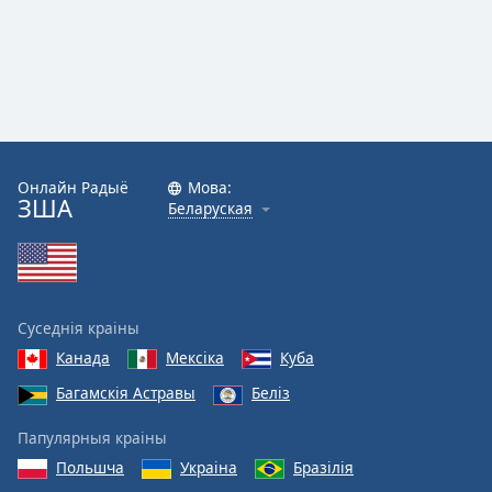
Онлайн Радыё
Мова:
ЗША
Беларуская
Суседнія краіны
Канада
Мексіка
Куба
Багамскія Астравы
Беліз
Папулярныя краіны
Польшча
Украіна
Бразілія