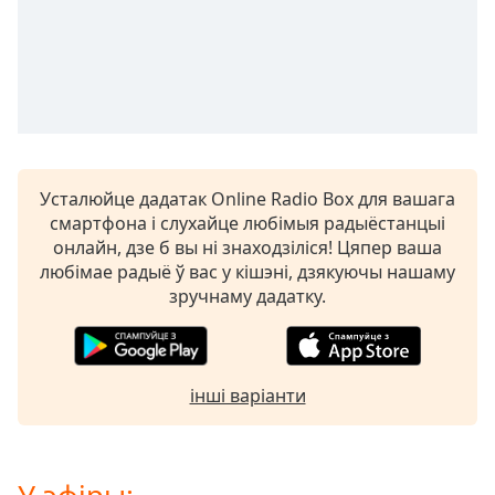
opens
subtitles
settings
dialog
subtitles
off
,
selected
Усталюйце дадатак Online Radio Box для вашага
Audio
смартфона і слухайце любімыя радыёстанцыі
Track
онлайн, дзе б вы ні знаходзіліся! Цяпер ваша
Picture-
любімае радыё ў вас у кішэні, дзякуючы нашаму
in-
зручнаму дадатку.
Picture
Fullscreen
This
is
інші варіанти
a
modal
window.