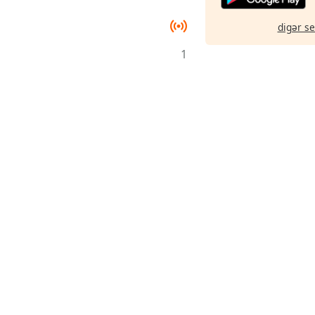
digər s
1