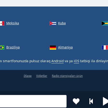
Meksika
Kuba
Braziliya
Almaniya
nı smartfonunuzda pulsuz olaraq
Android
və ya
iOS
tətbiqi ilə dinləyin
Əlaqə
Vidjetlər
Radio stansiyaları üçün