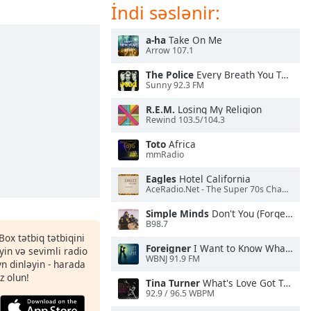
İndi səslənir:
a-ha
Take On Me
Arrow 107.1
The Police
Every Breath You Take
Sunny 92.3 FM
R.E.M.
Losing My Religion
Rewind 103.5/104.3
Toto
Africa
mmRadio
Eagles
Hotel California
AceRadio.Net - The Super 70s Channel
Simple Minds
Don't You (Forget About Me)
B98.7
Box tətbiq tətbiqini
Foreigner
I Want to Know What Love Is
in və sevimli radio
WBNJ 91.9 FM
yn dinləyin - harada
z olun!
Tina Turner
What's Love Got To Do With It
92.9 / 96.5 WBPM