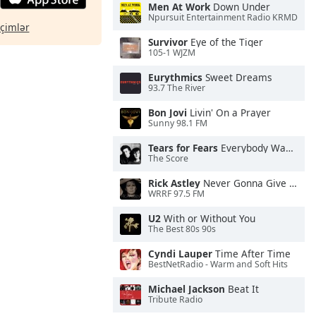
Men At Work
Down Under
Npursuit Entertainment Radio KRMD
eçimlər
Survivor
Eye of the Tiger
105-1 WJZM
Eurythmics
Sweet Dreams
93.7 The River
Bon Jovi
Livin' On a Prayer
Sunny 98.1 FM
Tears for Fears
Everybody Wants To Rule the World
The Score
Rick Astley
Never Gonna Give You Up
WRRF 97.5 FM
U2
With or Without You
The Best 80s 90s
Cyndi Lauper
Time After Time
BestNetRadio - Warm and Soft Hits
Michael Jackson
Beat It
Tribute Radio