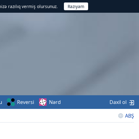
izə razılıq vermiş olursunuz.
u
Reversi
Nərd
Daxil ol
ABŞ