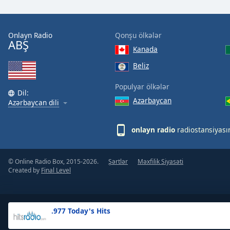
the
window.
Onlayn Radio
Qonşu ölkələr
ABŞ
Text
Kanada
Color
Beliz
Opacity
Populyar ölkələr
Dil:
Azərbaycan
Azərbaycan dili
Text
Background
onlayn radio
radiostansiyası
Color
© Online Radio Box, 2015-2026.
Şərtlər
Məxfilik Siyasəti
Opacity
Created by
Final Level
Caption
Area
.977 Today's Hits
Background