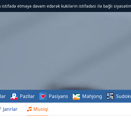
 istifadə etməyə davam edərək kukilərin istifadəsi ilə bağlı siyasətim
lar
Pazllar
Pasiyans
Mahjong
Sudok
Janrlar
Musiqi