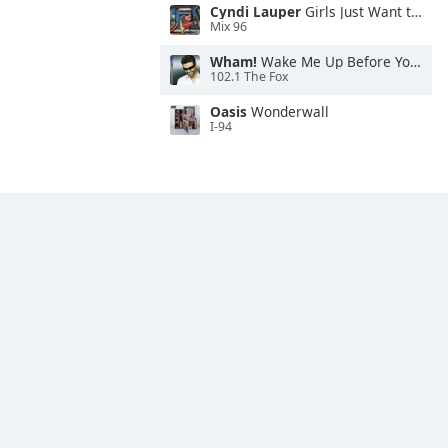
Cyndi Lauper
Girls Just Want to Have Fun
Mix 96
Wham!
Wake Me Up Before You Go-Go
102.1 The Fox
Oasis
Wonderwall
I-94