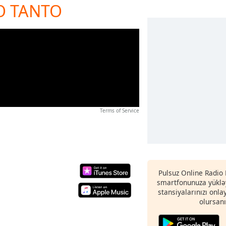
O TANTO
Terms of Service
Pulsuz Online Radio 
smartfonunuza yükləy
stansiyalarınızı onla
olursanı