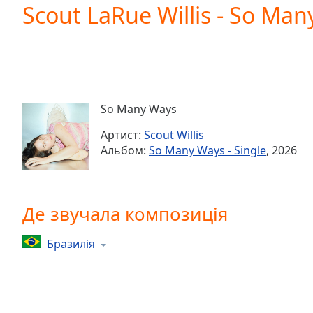
Current
Scout LaRue Willis - So Ma
Time
0:00
/
Duration
-:-
Loaded
:
0.00%
0:00
So Many Ways
Stream
Type
LIVE
Артист:
Scout Willis
Seek to
Альбом:
So Many Ways - Single
, 2026
live,
currently
behind
live
LIVE
Remaining
Де звучала композиція
Time
-
-:-
Бразилія
1x
Playback
Rate