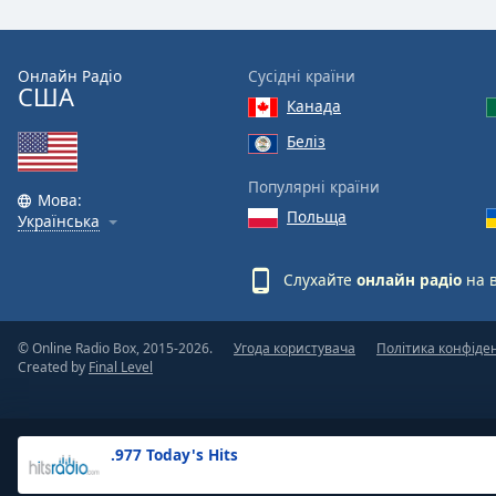
the
window.
Онлайн Радіо
Сусідні країни
США
Text
Канада
Color
Беліз
Opacity
Популярні країни
Мова:
Польща
Українська
Text
Background
Слухайте
онлайн радіо
на 
Color
© Online Radio Box, 2015-2026.
Угода користувача
Політика конфіде
Opacity
Created by
Final Level
Caption
Area
.977 Today's Hits
Background