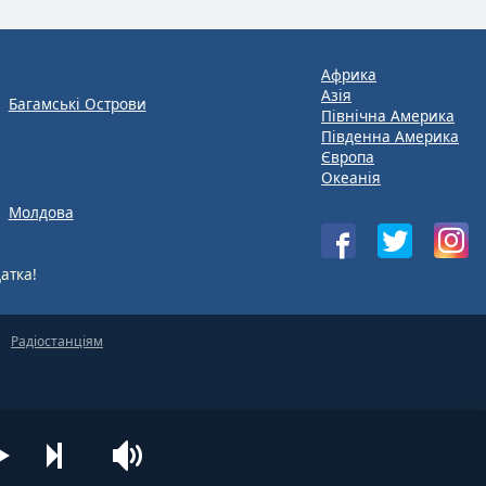
Африка
Азія
Багамські Острови
Північна Америка
Південна Америка
Європа
Океанія
Молдова
атка!
Радіостанціям