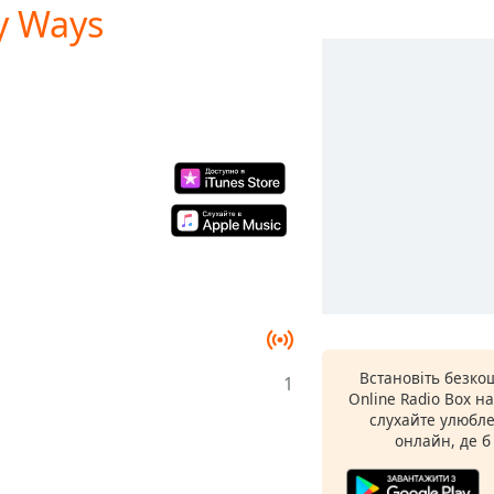
ny Ways
Встановіть безко
1
Online Radio Box н
слухайте улюбле
онлайн, де б