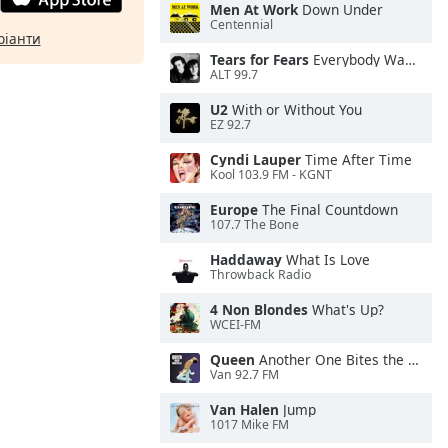
Men At Work
Down Under
Centennial
ріанти
Tears for Fears
Everybody Wants To Rule the World
ALT 99.7
U2
With or Without You
EZ 92.7
Cyndi Lauper
Time After Time
Kool 103.9 FM - KGNT
Europe
The Final Countdown
107.7 The Bone
Haddaway
What Is Love
Throwback Radio
4 Non Blondes
What's Up?
WCEI-FM
Queen
Another One Bites the Dust
Van 92.7 FM
Van Halen
Jump
1017 Mike FM