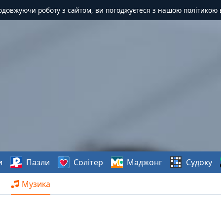
одовжуючи роботу з сайтом, ви погоджуєтеся з нашою політикою 
и
Пазли
Солітер
Маджонг
Судоку
Музика