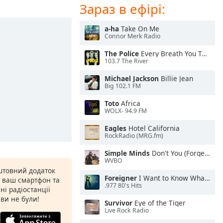
Зараз в ефірі:
a-ha
Take On Me
Connor Merk Radio
The Police
Every Breath You Take
103.7 The River
Michael Jackson
Billie Jean
Big 102.1 FM
Toto
Africa
WOLX- 94.9 FM
Eagles
Hotel California
RockRadio (MRG.fm)
Simple Minds
Don't You (Forget About Me)
WVBO
штовний додаток
Foreigner
I Want to Know What Love Is
а ваш смартфон та
.977 80's Hits
ні радіостанції
 ви не були!
Survivor
Eye of the Tiger
Live Rock Radio