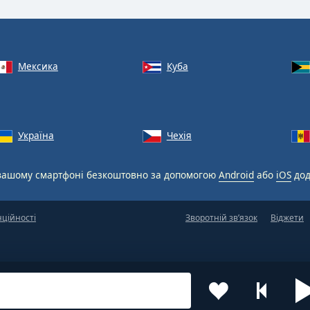
Мексика
Куба
Україна
Чехія
вашому смартфоні безкоштовно за допомогою
Android
або
iOS
дод
нційності
Зворотній зв’язок
Віджети