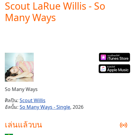
Scout LaRue Willis - So
Play
Video
Many Ways
Play
Skip
Backward
Skip
Forward
Mute
Current
Time
0:00
/
Duration
-:-
Loaded
:
0.00%
So Many Ways
Stream
Type
LIVE
ศิลปิน:
Scout Willis
Seek to
อัลบั้ม:
So Many Ways - Single
, 2026
live,
currently
behind
เล่นแล้วบน
live
LIVE
Remaining