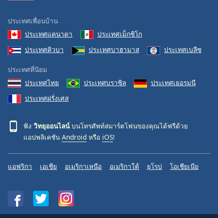
ประเทศเพื่อนบ้าน
ประเทศแคนาดา
ประเทศเม็กซิโก
ประเทศคิวบา
ประเทศบาฮามาส
ประเทศเบลีซ
ประเทศที่นิยม
ประเทศไทย
ประเทศบราซิล
ประเทศเยอรมนี
ประเทศฝรั่งเศส
ฟัง
วิทยุออนไลน์
บนโทรศัพท์สมาร์ตโฟนของคุณได้ฟรีด้วย
แอปพลิเคชัน
Android
หรือ
iOS
!
แอฟริกา
เอเชีย
อเมริกาเหนือ
อเมริกาใต้
ยุโรป
โอเชียเนีย