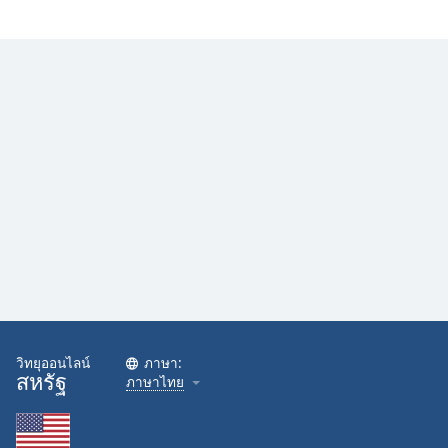
Family
Reset
Done
Close
Modal
Dialog
End
of
dialog
window.
วิทยุออนไลน์
ภาษา:
สหรัฐ
ภาษาไทย