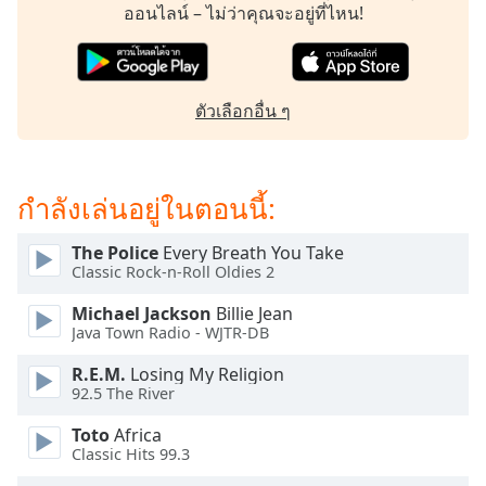
subtitles
ออนไลน์ – ไม่ว่าคุณจะอยู่ที่ไหน!
settings
dialog
subtitles
off
,
ตัวเลือกอื่น ๆ
selected
Audio
Track
กำลังเล่นอยู่ในตอนนี้:
Picture-
in-
The Police
Every Breath You Take
Picture
Classic Rock-n-Roll Oldies 2
Fullscreen
This
Michael Jackson
Billie Jean
is
Java Town Radio - WJTR-DB
a
R.E.M.
Losing My Religion
modal
92.5 The River
window.
Toto
Africa
Beginning
Classic Hits 99.3
of