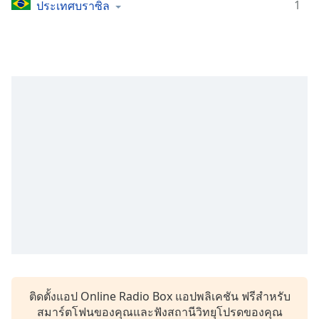
Time
-
1
ประเทศบราซิล
-:-
1x
Playback
Rate
Chapters
Chapters
Descriptions
descriptions
off
,
selected
Subtitles
subtitles
settings
,
ติดตั้งแอป Online Radio Box แอปพลิเคชัน ฟรีสำหรับ
opens
สมาร์ตโฟนของคุณและฟังสถานีวิทยุโปรดของคุณ