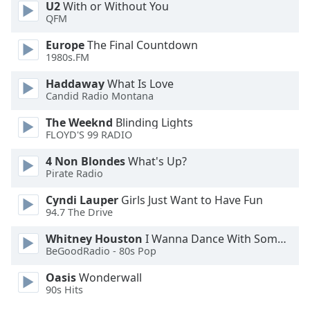
U2
With or Without You
Opacity
QFM
Europe
The Final Countdown
Caption
1980s.FM
Area
Haddaway
What Is Love
Background
Candid Radio Montana
Color
The Weeknd
Blinding Lights
FLOYD'S 99 RADIO
Opacity
4 Non Blondes
What's Up?
Pirate Radio
Font
Size
Cyndi Lauper
Girls Just Want to Have Fun
94.7 The Drive
Text
Whitney Houston
I Wanna Dance With Somebody
BeGoodRadio - 80s Pop
Edge
Style
Oasis
Wonderwall
90s Hits
Font