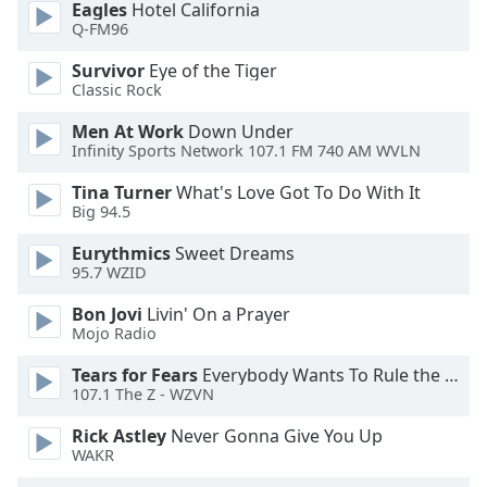
Eagles
Hotel California
dialog
Q-FM96
window.
Escape
Survivor
Eye of the Tiger
will
Classic Rock
cancel
and
Men At Work
Down Under
Infinity Sports Network 107.1 FM 740 AM WVLN
close
the
Tina Turner
What's Love Got To Do With It
window.
Big 94.5
Text
Eurythmics
Sweet Dreams
95.7 WZID
Color
Bon Jovi
Livin' On a Prayer
Mojo Radio
Opacity
Tears for Fears
Everybody Wants To Rule the World
107.1 The Z - WZVN
Text
Background
Rick Astley
Never Gonna Give You Up
Color
WAKR