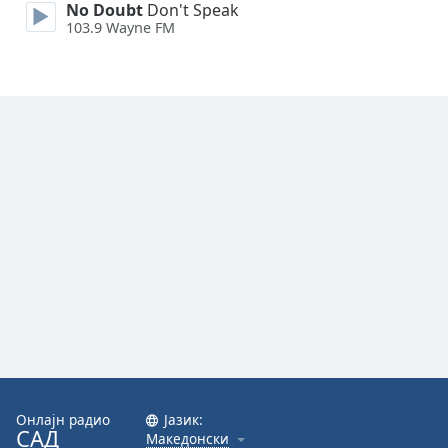
No Doubt
Don't Speak
103.9 Wayne FM
Font
Family
Reset
Done
Close
Modal
Dialog
End
of
dialog
window.
Онлајн радио
Јазик:
САД
Македонски