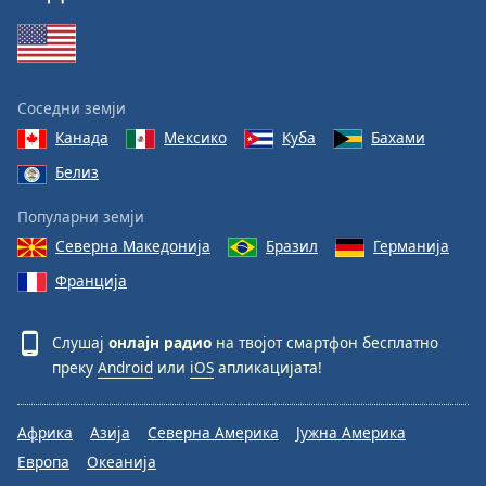
Соседни земји
Канада
Мексико
Куба
Бахами
Белиз
Популарни земји
Северна Македонија
Бразил
Германија
Франција
Слушај
онлајн радио
на твојот смартфон бесплатно
преку
Android
или
iOS
апликацијата!
Африка
Азија
Северна Америка
Јужна Америка
Европа
Океанија