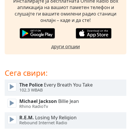
Инсталирајте ја бесплатната Online Radio Box
opens
апликација на вашиот паметен телефон и
subtitles
слушајте ги вашите омилени радио станици
settings
онлајн – каде и да сте!
dialog
subtitles
off
,
selected
други опции
Audio
Track
Сега свири:
Picture-
in-
Picture
The Police
Every Breath You Take
Fullscreen
102.3 WBAB
This
is
Michael Jackson
Billie Jean
a
Rhino RadioTv
modal
R.E.M.
Losing My Religion
window.
Rebound Internet Radio