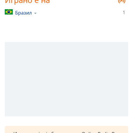
Играно е на
Remaining
Time
-
1
Бразил
-:-
1x
Playback
Rate
Chapters
Chapters
Descriptions
descriptions
off
,
selected
Subtitles
subtitles
settings
,