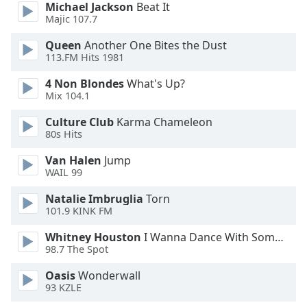
Color
Michael Jackson
Beat It
Majic 107.7
Opacity
Queen
Another One Bites the Dust
113.FM Hits 1981
Caption
4 Non Blondes
What's Up?
Area
Mix 104.1
Background
Culture Club
Karma Chameleon
Color
80s Hits
Van Halen
Jump
Opacity
WAIL 99
Natalie Imbruglia
Torn
Font
101.9 KINK FM
Size
Whitney Houston
I Wanna Dance With Somebody
98.7 The Spot
Text
Edge
Oasis
Wonderwall
93 KZLE
Style