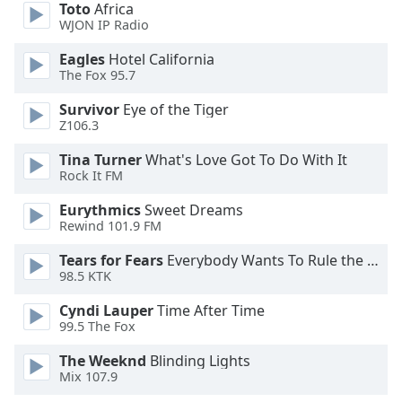
Beginning
Toto
Africa
of
WJON IP Radio
dialog
Eagles
Hotel California
window.
The Fox 95.7
Escape
will
Survivor
Eye of the Tiger
cancel
Z106.3
and
close
Tina Turner
What's Love Got To Do With It
Rock It FM
the
window.
Eurythmics
Sweet Dreams
Rewind 101.9 FM
Text
Color
Tears for Fears
Everybody Wants To Rule the World
98.5 KTK
Cyndi Lauper
Time After Time
Opacity
99.5 The Fox
The Weeknd
Blinding Lights
Text
Mix 107.9
Background