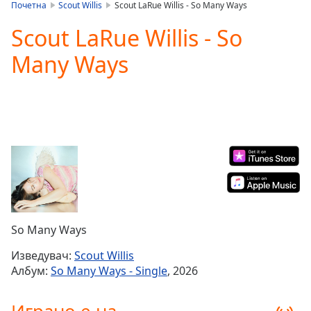
is
Почетна
Scout Willis
Scout LaRue Willis - So Many Ways
loading.
Scout LaRue Willis - So
Play
Video
Many Ways
Play
Skip
Backward
Skip
Forward
Mute
Current
Time
0:00
/
Duration
-:-
Loaded
:
0.00%
So Many Ways
Stream
Type
LIVE
Изведувач:
Scout Willis
Seek to
Албум:
So Many Ways - Single
, 2026
live,
currently
behind
live
LIVE