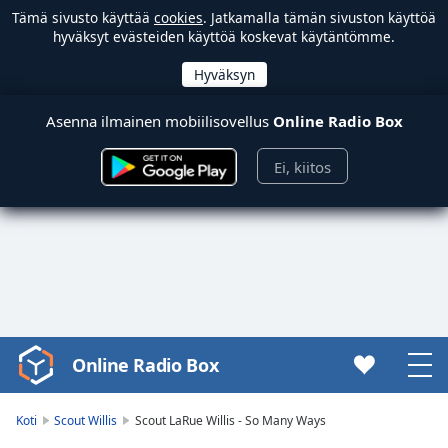
Tämä sivusto käyttää
cookies
. Jatkamalla tämän sivuston käyttöä
hyväksyt evästeiden käyttöä koskevat käytäntömme.
Asenna ilmainen mobiilisovellus
Online Radio Box
Ei, kiitos
Online Radio Box
Video
Player
is
Koti
Scout Willis
Scout LaRue Willis - So Many Ways
loading.