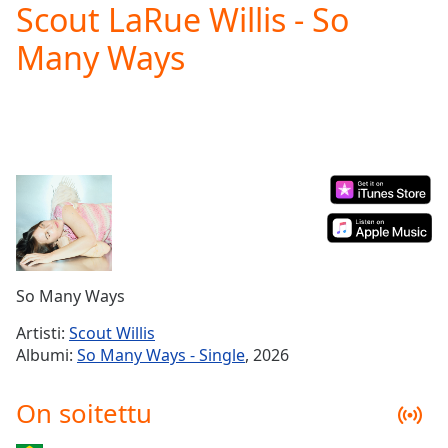
Scout LaRue Willis - So
Play
Video
Many Ways
Play
Skip
Backward
Skip
Forward
Mute
Current
Time
0:00
/
Duration
-:-
Loaded
:
0.00%
So Many Ways
Stream
Type
LIVE
Artisti:
Scout Willis
Seek to
Albumi:
So Many Ways - Single
, 2026
live,
currently
behind
On soitettu
live
LIVE
Remaining