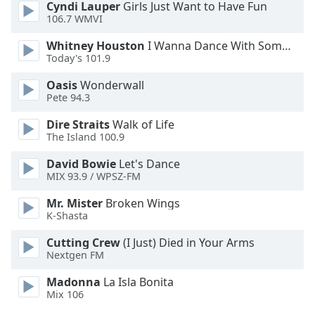
Cyndi Lauper
Girls Just Want to Have Fun
Opacity
106.7 WMVI
Whitney Houston
I Wanna Dance With Somebody
Caption
Today's 101.9
Area
Oasis
Wonderwall
Background
Pete 94.3
Color
Dire Straits
Walk of Life
The Island 100.9
Opacity
David Bowie
Let's Dance
MIX 93.9 / WPSZ-FM
Font
Size
Mr. Mister
Broken Wings
K-Shasta
Text
Cutting Crew
(I Just) Died in Your Arms
Nextgen FM
Edge
Style
Madonna
La Isla Bonita
Mix 106
Font