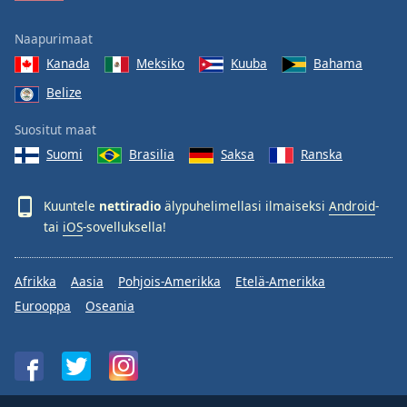
Naapurimaat
Kanada
Meksiko
Kuuba
Bahama
Belize
Suositut maat
Suomi
Brasilia
Saksa
Ranska
Kuuntele
nettiradio
älypuhelimellasi ilmaiseksi
Android
-
tai
iOS
-sovelluksella!
Afrikka
Aasia
Pohjois-Amerikka
Etelä-Amerikka
Eurooppa
Oseania