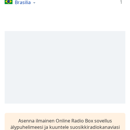
Time
-
1
Brasilia
-:-
1x
Playback
Rate
Chapters
Chapters
Descriptions
descriptions
off
,
selected
Subtitles
subtitles
settings
,
Asenna ilmainen Online Radio Box sovellus
opens
älypuhelimeesi ja kuuntele suosikkiradiokanaviasi