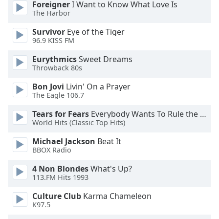
Foreigner
I Want to Know What Love Is
dialog
The Harbor
window.
Escape
Survivor
Eye of the Tiger
will
96.9 KISS FM
cancel
and
Eurythmics
Sweet Dreams
Throwback 80s
close
the
Bon Jovi
Livin' On a Prayer
window.
The Eagle 106.7
Text
Tears for Fears
Everybody Wants To Rule the World
World Hits (Classic Top Hits)
Color
Michael Jackson
Beat It
BBOX Radio
Opacity
4 Non Blondes
What's Up?
113.FM Hits 1993
Text
Background
Culture Club
Karma Chameleon
Color
K97.5