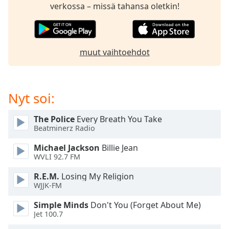
subtitles
verkossa – missä tahansa oletkin!
settings
dialog
subtitles
off
,
muut vaihtoehdot
selected
Audio
Track
Nyt soi:
Picture-
in-
The Police
Every Breath You Take
Picture
Beatminerz Radio
Fullscreen
This
Michael Jackson
Billie Jean
is
WVLI 92.7 FM
a
R.E.M.
Losing My Religion
modal
WJJK-FM
window.
Simple Minds
Don't You (Forget About Me)
Beginning
Jet 100.7
of