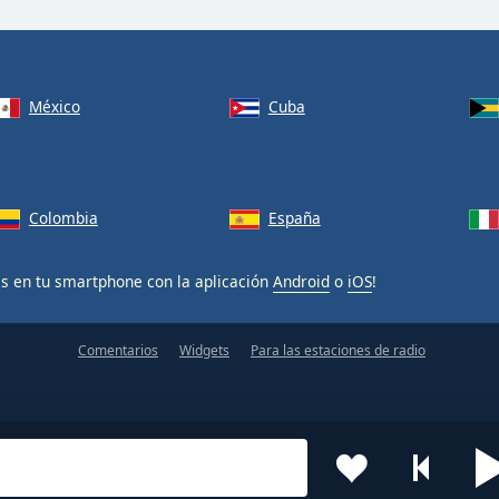
México
Cuba
Colombia
España
is en tu smartphone con la aplicación
Android
o
iOS
!
Comentarios
Widgets
Para las estaciones de radio