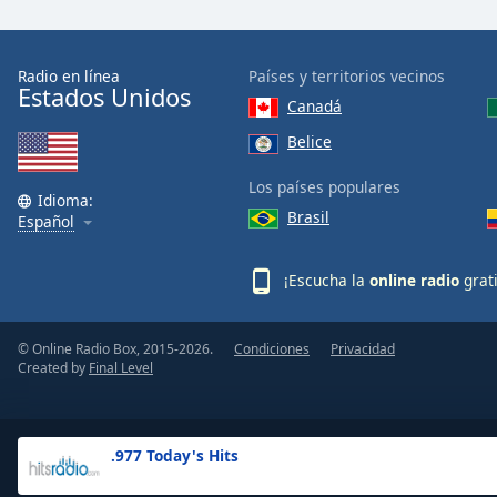
the
window.
Radio en línea
Países y territorios vecinos
Estados Unidos
Text
Canadá
Color
Belice
Opacity
Los países populares
Idioma:
Brasil
Español
Text
Background
¡Escucha la
online radio
grat
Color
© Online Radio Box, 2015-2026.
Condiciones
Privacidad
Opacity
Created by
Final Level
Caption
Area
.977 Today's Hits
Background