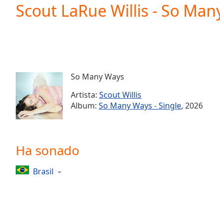
Current
Scout LaRue Willis - So Ma
Time
0:00
/
Duration
-:-
Loaded
:
0.00%
0:00
So Many Ways
Stream
Type
LIVE
Artista:
Scout Willis
Seek to
Album:
So Many Ways - Single
, 2026
live,
currently
behind
live
LIVE
Remaining
Ha sonado
Time
-
-:-
Brasil
1x
Playback
Rate