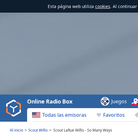
Esta página web utiliza
cookies
. Al continua
Video
Player
is
loading.
Play
Video
Online Radio Box
Juegos
Play
Skip
Todas las emisoras
Favoritos
Backward
Skip
Forward
Al inicio
Scout Willis
Scout LaRue Willis - So Many Ways
Mute