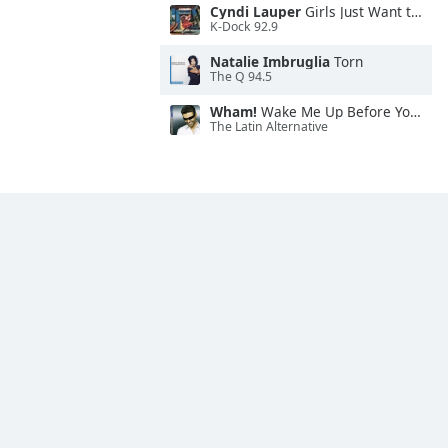
Cyndi Lauper
Girls Just Want to Have Fun
K-Dock 92.9
Natalie Imbruglia
Torn
The Q 94.5
Wham!
Wake Me Up Before You Go-Go
The Latin Alternative