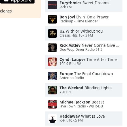
Eurythmics
Sweet Dreams
Jack FM
pciones
Bon Jovi
Livin' On a Prayer
Radioup - Time Blender
U2
With or Without You
Classic Hits 107.3 FM
Rick Astley
Never Gonna Give You Up
Doo-Wop Diner Radio 91.5
Cyndi Lauper
Time After Time
102.9 Bob FM
Europe
The Final Countdown
Antenna Radio
The Weeknd
Blinding Lights
Y 100.1
Michael Jackson
Beat It
Java Town Radio - WJTR-DB
Haddaway
What Is Love
K-Hit 107.5 FM