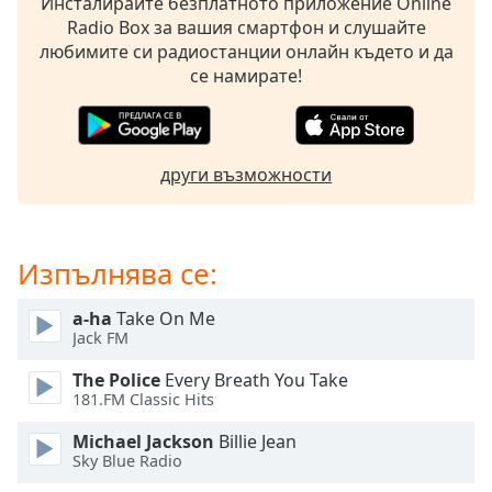
Инсталирайте безплатното приложение Online
opens
Radio Box за вашия смартфон и слушайте
subtitles
любимите си радиостанции онлайн където и да
settings
се намирате!
dialog
subtitles
off
,
selected
други възможности
Audio
Track
Изпълнява се:
Picture-
in-
Picture
a-ha
Take On Me
Fullscreen
Jack FM
This
is
The Police
Every Breath You Take
a
181.FM Classic Hits
modal
Michael Jackson
Billie Jean
window.
Sky Blue Radio