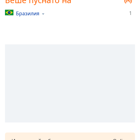
Беше пуснато на
Remaining
Time
-
1
Бразилия
-:-
1x
Playback
Rate
Chapters
Chapters
Descriptions
descriptions
off
,
selected
Subtitles
subtitles
settings
,