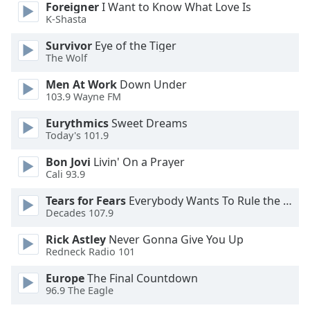
Beginning
Foreigner
I Want to Know What Love Is
of
K-Shasta
dialog
Survivor
Eye of the Tiger
window.
The Wolf
Escape
will
Men At Work
Down Under
cancel
103.9 Wayne FM
and
close
Eurythmics
Sweet Dreams
Today's 101.9
the
window.
Bon Jovi
Livin' On a Prayer
Cali 93.9
Text
Color
Tears for Fears
Everybody Wants To Rule the World
Decades 107.9
Rick Astley
Never Gonna Give You Up
Opacity
Redneck Radio 101
Europe
The Final Countdown
Text
96.9 The Eagle
Background