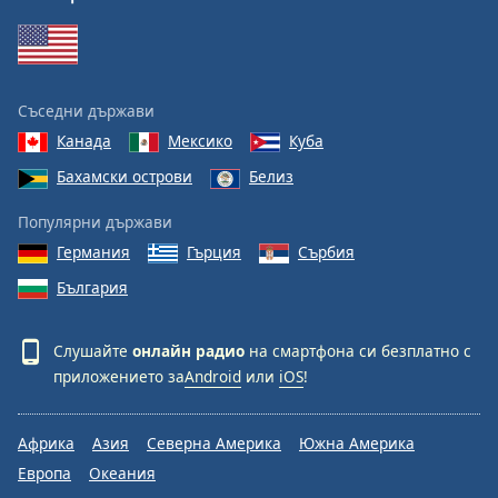
Съседни държави
Канада
Мексико
Куба
Бахамски острови
Белиз
Популярни държави
Германия
Гърция
Сърбия
България
Слушайте
онлайн радио
на смартфона си безплатно с
приложението за
Android
или
iOS
!
Африка
Азия
Северна Америка
Южна Америка
Европа
Океания