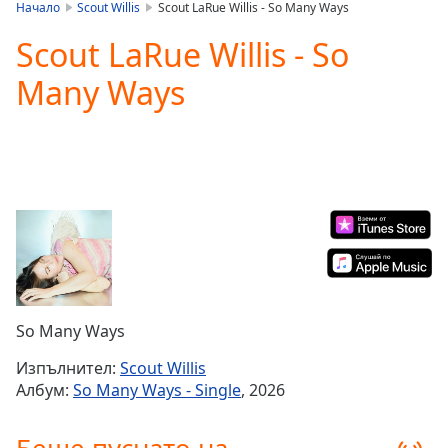
is
Начало
Scout Willis
Scout LaRue Willis - So Many Ways
loading.
Scout LaRue Willis - So
Play
Video
Many Ways
Play
Skip
Backward
Skip
Forward
Mute
Current
Time
0:00
/
Duration
-:-
Loaded
:
0.00%
So Many Ways
Stream
Type
LIVE
Изпълнител:
Scout Willis
Seek to
Албум:
So Many Ways - Single
, 2026
live,
currently
behind
live
LIVE