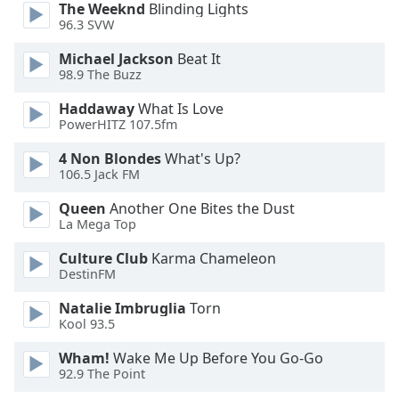
Color
The Weeknd
Blinding Lights
96.3 SVW
Opacity
Michael Jackson
Beat It
98.9 The Buzz
Caption
Haddaway
What Is Love
Area
PowerHITZ 107.5fm
Background
4 Non Blondes
What's Up?
Color
106.5 Jack FM
Queen
Another One Bites the Dust
Opacity
La Mega Top
Culture Club
Karma Chameleon
Font
DestinFM
Size
Natalie Imbruglia
Torn
Kool 93.5
Text
Edge
Wham!
Wake Me Up Before You Go-Go
92.9 The Point
Style