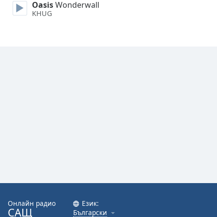
Oasis
Wonderwall
KHUG
Font
Family
Reset
Done
Close
Modal
Dialog
End
of
dialog
window.
Онлайн радио
Език:
САЩ
Български