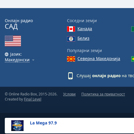
the
window.
Онлајн радио
Соседни земји
САД
Text
Канада
Color
Белиз
Opacity
Популарни земји
Јазик:
Северна Македонија
Македонски
Text
Background
Слушај
онлајн радио
на тво
Color
© Online Radio Box, 2015-2026.
Услови
Политика за приватност
Opacity
Created by
Final Level
Caption
Area
La Mega 97.9
Background