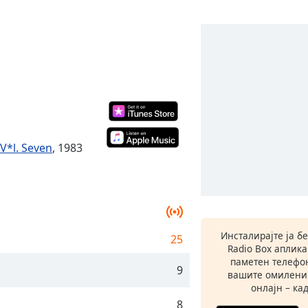
V*l. Seven
, 1983
Инсталирајте ја б
25
Radio Box аплик
паметен телефон
9
вашите омилени
онлајн – кад
8