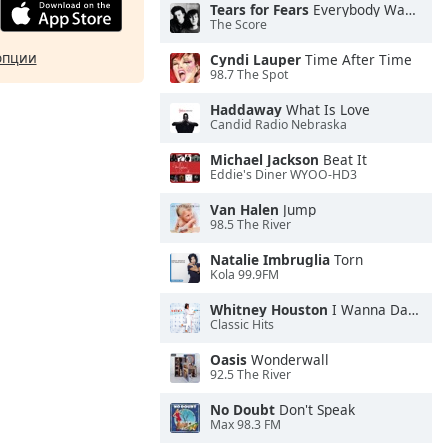
Tears for Fears
Everybody Wants To Rule the World
The Score
опции
Cyndi Lauper
Time After Time
98.7 The Spot
Haddaway
What Is Love
Candid Radio Nebraska
Michael Jackson
Beat It
Eddie's Diner WYOO-HD3
Van Halen
Jump
98.5 The River
Natalie Imbruglia
Torn
Kola 99.9FM
Whitney Houston
I Wanna Dance With Somebody
Classic Hits
Oasis
Wonderwall
92.5 The River
No Doubt
Don't Speak
Max 98.3 FM