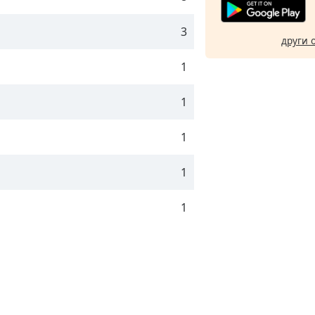
3
други 
1
1
1
1
1