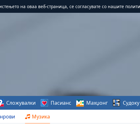
истењето на оваа веб-страница, се согласувате со нашите полит
Сложувалки
Пасианс
Махџонг
Судоку
нрови
Музика