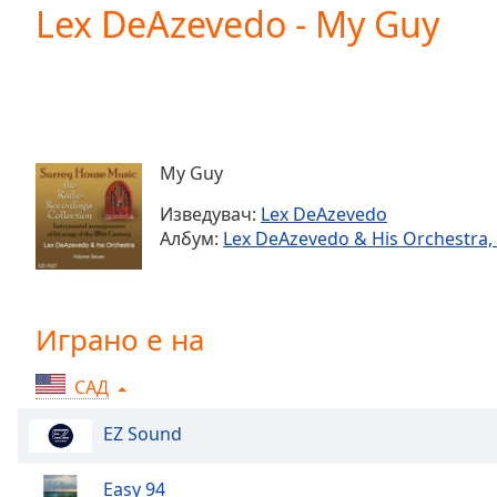
Current
Lex DeAzevedo - My Guy
Time
0:00
/
Duration
-:-
Loaded
:
0.00%
0:00
My Guy
Stream
Type
LIVE
Изведувач:
Lex DeAzevedo
Seek to
Албум:
Lex DeAzevedo & His Orchestra, 
live,
currently
behind
live
LIVE
Remaining
Играно е на
Time
-
-:-
САД
1x
EZ Sound
Playback
Rate
Easy 94