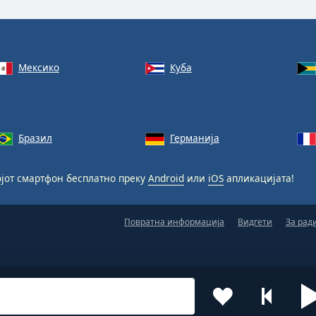
Мексико
Куба
Бразил
Германија
јот смартфон бесплатно преку
Android
или
iOS
апликацијата!
Повратна информација
Видгети
За рад