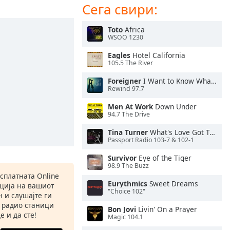
Сега свири:
Toto
Africa
WSOO 1230
Eagles
Hotel California
105.5 The River
Foreigner
I Want to Know What Love Is
Rewind 97.7
Men At Work
Down Under
94.7 The Drive
Tina Turner
What's Love Got To Do With It
Passport Radio 103-7 & 102-1
Survivor
Eye of the Tiger
98.9 The Buzz
есплатната Online
Eurythmics
Sweet Dreams
ација на вашиот
"Choice 102"
 и слушајте ги
 радио станици
Bon Jovi
Livin' On a Prayer
е и да сте!
Magic 104.1