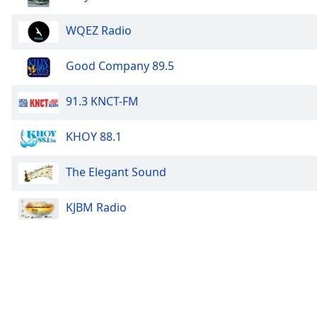
Chapters
Chapters
WQEZ Radio
Descriptions
Good Company 89.5
descriptions
off
,
91.3 KNCT-FM
selected
KHOY 88.1
Subtitles
subtitles
The Elegant Sound
settings
,
opens
KJBM Radio
subtitles
settings
dialog
subtitles
off
,
selected