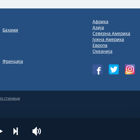
Африка
Азија
Бахами
Северна Америка
Јужна Америка
Европа
Океанија
Франција
ио станици