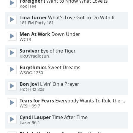
Foreigner
I Want to Know What Love Is
Kool FM
Opacity
Tina Turner
What's Love Got To Do With It
181.FM Party 181
Caption
Area
Men At Work
Down Under
Background
WCTR
Color
Survivor
Eye of the Tiger
KRUVradiosun
Opacity
Eurythmics
Sweet Dreams
WSOO 1230
Font
Bon Jovi
Livin' On a Prayer
Size
Hot Hitz 80s
Tears for Fears
Everybody Wants To Rule the World
Text
WISH 99.7
Edge
Style
Cyndi Lauper
Time After Time
Lazer 96.1
Font