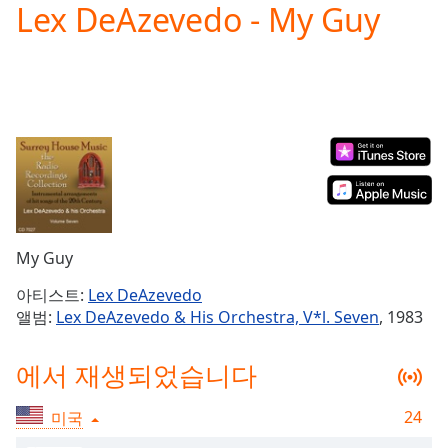
Lex DeAzevedo - My Guy
Play
Video
Play
Skip
Backward
Skip
Forward
Mute
Current
Time
0:00
/
Duration
-:-
My Guy
Loaded
:
0.00%
아티스트:
Lex DeAzevedo
Stream
앨범:
Lex DeAzevedo & His Orchestra, V*l. Seven
, 1983
Type
LIVE
Seek to
에서 재생되었습니다
live,
currently
behind
live
LIVE
24
미국
Remaining