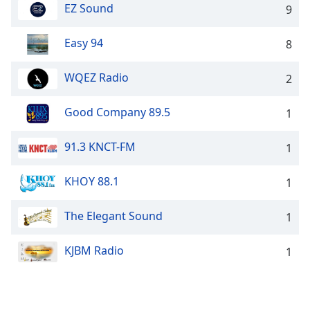
Time
-
EZ Sound
9
-:-
Easy 94
8
1x
Playback
WQEZ Radio
Rate
2
Chapters
Good Company 89.5
1
Chapters
91.3 KNCT-FM
1
Descriptions
KHOY 88.1
descriptions
1
off
,
selected
The Elegant Sound
1
Subtitles
KJBM Radio
1
subtitles
settings
,
opens