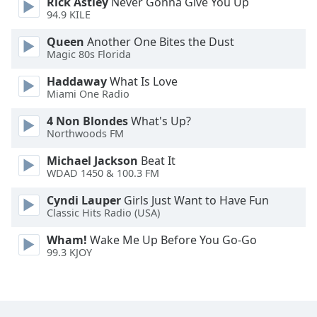
Rick Astley
Never Gonna Give You Up
Family
94.9 KILE
Queen
Another One Bites the Dust
Magic 80s Florida
Reset
Done
Haddaway
What Is Love
Close
Miami One Radio
Modal
Dialog
4 Non Blondes
What's Up?
End
Northwoods FM
of
dialog
Michael Jackson
Beat It
window.
WDAD 1450 & 100.3 FM
Cyndi Lauper
Girls Just Want to Have Fun
Classic Hits Radio (USA)
Wham!
Wake Me Up Before You Go-Go
99.3 KJOY