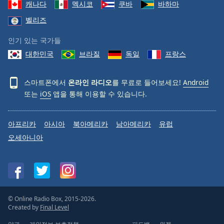
캐나다
멕시코
쿠바
바하마
벨리즈
인기 있는 국가들
대한민국
브라질
독일
프랑스
스마트폰에서
온라인 라디오
를 무료로 들어보세요!
Android
또는
iOS
앱을 통해 이용할 수 있습니다.
아프리카
아시아
북아메리카
남아메리카
유럽
오세아니아
© Online Radio Box, 2015-2026.
Created by
Final Level