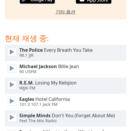
dialog
window.
기타 옵션
Escape
will
cancel
and
현재 재생 중:
close
the
The Police
Every Breath You Take
window.
98.1 JJR
Michael Jackson
Billie Jean
Text
90 USFM
Color
R.E.M.
Losing My Religion
WJJK-FM
Opacity
Eagles
Hotel California
101.3 107.1 Jack FM
Text
Background
Simple Minds
Don't You (Forget About Me)
Feel The Mix Radio
Color