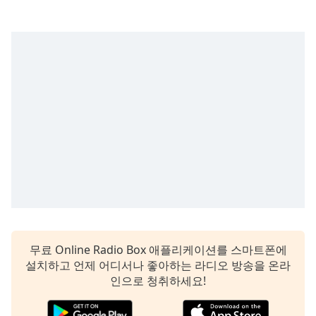
subtitles
settings
dialog
subtitles
off
,
selected
Audio
Track
Picture-
in-
Picture
Fullscreen
This
is
a
modal
무료 Online Radio Box 애플리케이션를 스마트폰에
window.
설치하고 언제 어디서나 좋아하는 라디오 방송을 온라
인으로 청취하세요!
Beginning
of