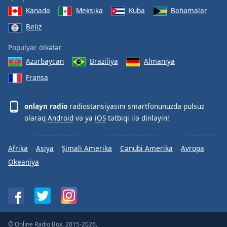
Kanada
Meksika
Kuba
Bahamalar
Beliz
Populyar ölkələr
Azərbaycan
Braziliya
Almaniya
Fransa
onlayn radio
radiostansiyasını smartfonunuzda pulsuz
olaraq
Android
və ya
iOS
tətbiqi ilə dinləyin!
Afrika
Asiya
Şimali Amerika
Cənubi Amerika
Avropa
Okeaniya
© Online Radio Box, 2015-2026.