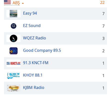
Remaining
22
ABŞ
Time
-
-:-
Easy 94
7
1x
EZ Sound
7
Playback
Rate
WQEZ Radio
3
Chapters
Good Company 89.5
2
Chapters
Descriptions
91.3 KNCT-FM
1
descriptions
KHOY 88.1
off
,
1
selected
KJBM Radio
1
Subtitles
subtitles
settings
,