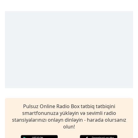
opens
subtitles
settings
dialog
subtitles
off
,
selected
Audio
Track
Picture-
in-
Picture
Fullscreen
This
is
a
Pulsuz Online Radio Box tətbiq tətbiqini
modal
smartfonunuza yükləyin və sevimli radio
window.
stansiyalarınızı onlayn dinləyin - harada olursanız
olun!
Beginning