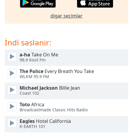
of
dialog
window.
digər seçimlər
Escape
will
cancel
İndi səslənir:
and
close
the
a-ha
Take On Me
98.9 Kool Fm
window.
The Police
Every Breath You Take
Text
WLKM 95.9 FM
Color
Michael Jackson
Billie Jean
Coast 102
Opacity
Toto
Africa
Broadcastmade Classic Hits Radio
Text
Eagles
Hotel California
Background
K-EARTH 101
Color