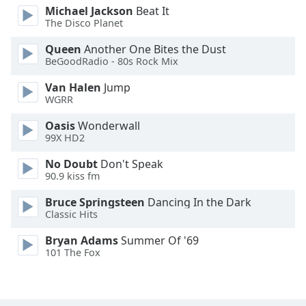
Michael Jackson
Beat It
Font
The Disco Planet
Family
Queen
Another One Bites the Dust
BeGoodRadio - 80s Rock Mix
Reset
Done
Van Halen
Jump
WGRR
Close
Modal
Dialog
Oasis
Wonderwall
End
99X HD2
of
No Doubt
Don't Speak
dialog
90.9 kiss fm
window.
Bruce Springsteen
Dancing In the Dark
Classic Hits
Bryan Adams
Summer Of '69
101 The Fox