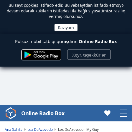
Bu sayt
cookies
istifadə edir. Bu vebsaytdan istifadə etməyə
davam edərək kukilərin istifadəsi ilə bağlı siyasətimizə razılıq
vermiş olursunuz.
Pulsuz mobil tətbiqi quraşdırın
Online Radio Box
Xeyr, təşəkkürlər
Online Radio Box
Video
Player
is
Ana Səhifə
Lex DeAzevedo
Lex DeAzevedo - My Guy