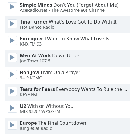
Simple Minds
Don't You (Forget About Me)
AceRadio.Net - The Awesome 80s Channel
Opacity
Tina Turner
What's Love Got To Do With It
Hot Dance Radio
Caption
Area
Foreigner
I Want to Know What Love Is
Background
KNX FM 93
Color
Men At Work
Down Under
Joe Town 107.5
Opacity
Bon Jovi
Livin' On a Prayer
94-9 KCMO
Font
Tears for Fears
Everybody Wants To Rule the World
Size
KEYF-FM
U2
With or Without You
Text
MIX 93.9 / WPSZ-FM
Edge
Style
Europe
The Final Countdown
JungleCat Radio