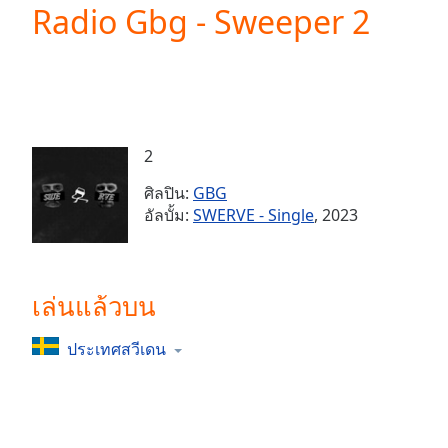
Current
Radio Gbg - Sweeper 2
Time
0:00
/
Duration
-:-
Loaded
:
0.00%
0:00
2
Stream
Type
LIVE
ศิลปิน:
GBG
Seek to
อัลบั้ม:
SWERVE - Single
, 2023
live,
currently
behind
live
LIVE
Remaining
เล่นแล้วบน
Time
-
-:-
ประเทศสวีเดน
1x
Playback
Rate