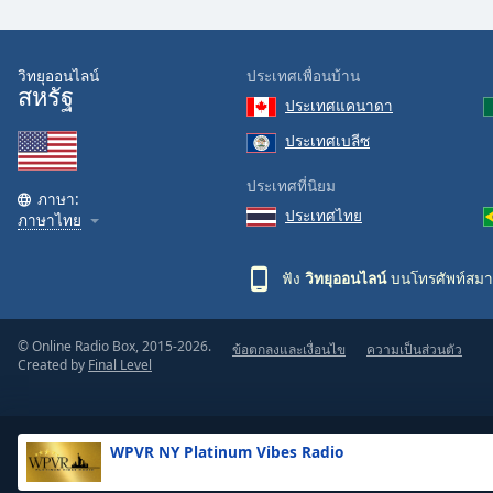
the
window.
วิทยุออนไลน์
ประเทศเพื่อนบ้าน
สหรัฐ
Text
ประเทศแคนาดา
Color
ประเทศเบลีซ
Opacity
ประเทศที่นิยม
ภาษา:
ประเทศไทย
ภาษาไทย
Text
Background
ฟัง
วิทยุออนไลน์
บนโทรศัพท์สมา
Color
© Online Radio Box, 2015-2026.
ข้อตกลงและเงื่อนไข
ความเป็นส่วนตัว
Opacity
Created by
Final Level
Caption
Area
WPVR NY Platinum Vibes Radio
Background