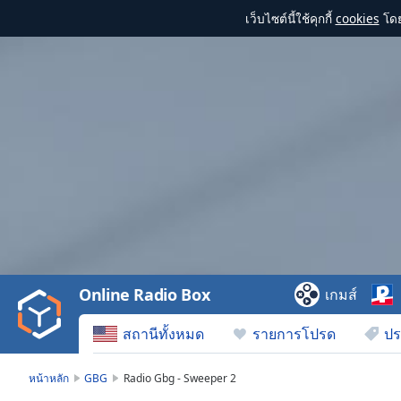
เว็บไซต์นี้ใช้คุกกี้
cookies
โดย
Video
Player
is
loading.
Play
Video
Online Radio Box
เกมส์
Play
Skip
สถานีทั้งหมด
รายการโปรด
ปร
Backward
Skip
Forward
หน้าหลัก
GBG
Radio Gbg - Sweeper 2
Mute