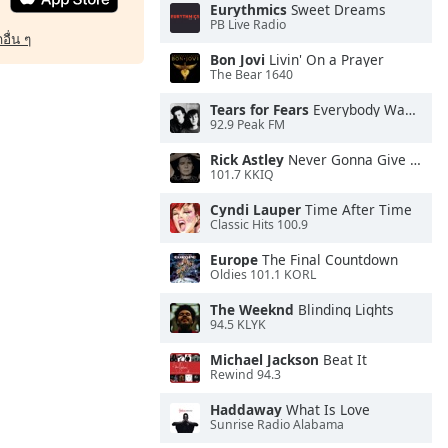
Eurythmics
Sweet Dreams
PB Live Radio
อื่น ๆ
Bon Jovi
Livin' On a Prayer
The Bear 1640
Tears for Fears
Everybody Wants To Rule the World
92.9 Peak FM
Rick Astley
Never Gonna Give You Up
101.7 KKIQ
Cyndi Lauper
Time After Time
Classic Hits 100.9
Europe
The Final Countdown
Oldies 101.1 KORL
The Weeknd
Blinding Lights
94.5 KLYK
Michael Jackson
Beat It
Rewind 94.3
Haddaway
What Is Love
Sunrise Radio Alabama