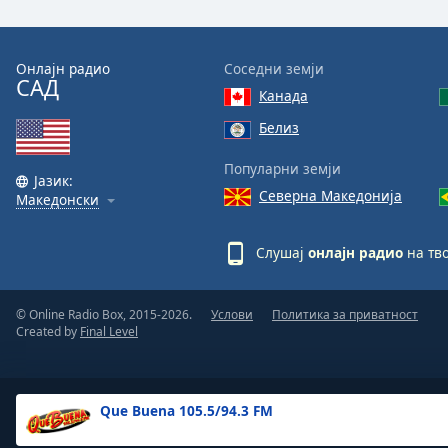
the
window.
Онлајн радио
Соседни земји
САД
Text
Канада
Color
Белиз
Opacity
Популарни земји
Јазик:
Северна Македонија
Македонски
Text
Background
Слушај
онлајн радио
на тво
Color
© Online Radio Box, 2015-2026.
Услови
Политика за приватност
Opacity
Created by
Final Level
Caption
Area
Que Buena 105.5/94.3 FM
Background