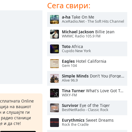
Сега свири:
a-ha
Take On Me
AceRadio.Net - The Soft Hits Channel
Michael Jackson
Billie Jean
WMMC Radio 105.9 FM
Toto
Africa
Cupido New York
Eagles
Hotel California
Gem 104
Simple Minds
Don't You (Forget About Me)
Alive 96.9
Tina Turner
What's Love Got To Do With It
WIKY-FM
есплатната Online
Survivor
Eye of the Tiger
ација на вашиот
BestNetRadio - Classic Rock
 и слушајте ги
 радио станици
Eurythmics
Sweet Dreams
е и да сте!
Rock the Cradle