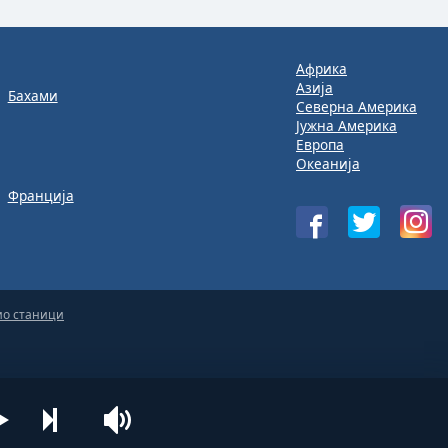
Африка
Азија
Бахами
Северна Америка
Јужна Америка
Европа
Океанија
Франција
ио станици