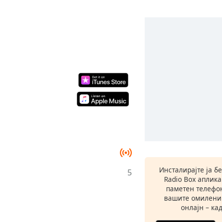
Инсталирајте ја б
5
Radio Box аплик
паметен телефон
вашите омилени
онлајн – кад