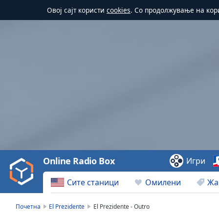
Овој сајт користи
cookies
. Со продолжување на кор
Video
Player
is
loading.
Play
Video
Online Radio Box
Игри
Play
Skip
Сите станици
Омилени
Жа
Backward
Skip
Forward
Почетна
El Prezidente
El Prezidente - Outro
Mute