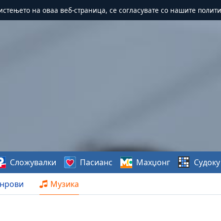
истењето на оваа веб-страница, се согласувате со нашите полит
Сложувалки
Пасианс
Махџонг
Судоку
нрови
Музика