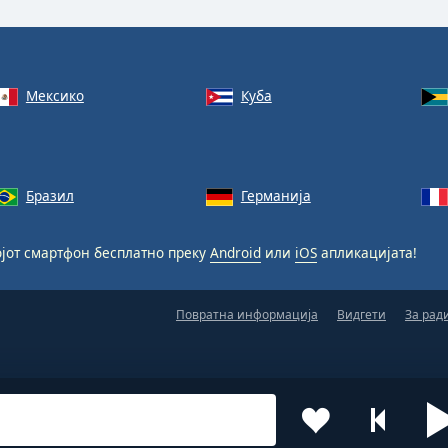
Мексико
Куба
Бразил
Германија
јот смартфон бесплатно преку
Android
или
iOS
апликацијата!
Повратна информација
Видгети
За рад