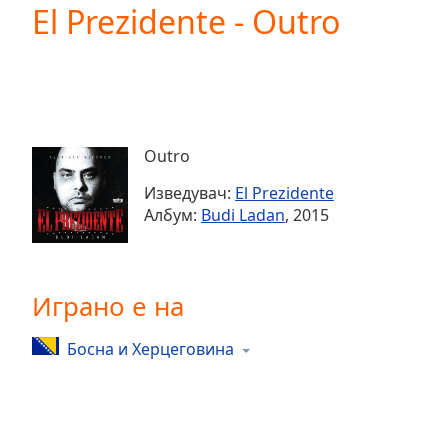
Current
El Prezidente - Outro
Time
0:00
/
Duration
-:-
Loaded
:
0.00%
0:00
Outro
Stream
Type
LIVE
Изведувач:
El Prezidente
Seek to
Албум:
Budi Ladan
, 2015
live,
currently
behind
live
LIVE
Remaining
Играно е на
Time
-
-:-
Босна и Херцеговина
1x
Playback
Rate