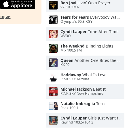
Bon Jovi
Livin' On a Prayer
92.5 KOMA
опции
Tears for Fears
Everybody Wants To Rule the World
Olympia's 95.3 KGY
Cyndi Lauper
Time After Time
WVBO
The Weeknd
Blinding Lights
Mix 100.5 FM
Queen
Another One Bites the Dust
KX 92
Haddaway
What Is Love
PINK SKY Arizona
Michael Jackson
Beat It
PINK SKY New Hampshire
Natalie Imbruglia
Torn
Peak 100.1
Cyndi Lauper
Girls Just Want to Have Fun
Rewind 103.5/104.3