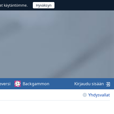
vat käytäntömme.
eversi
Backgammon
Kirjaudu sisään
Yhdysvallat