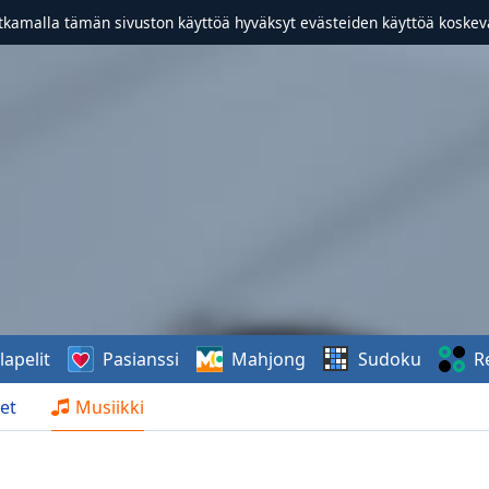
atkamalla tämän sivuston käyttöä hyväksyt evästeiden käyttöä koske
lapelit
Pasianssi
Mahjong
Sudoku
R
et
Musiikki