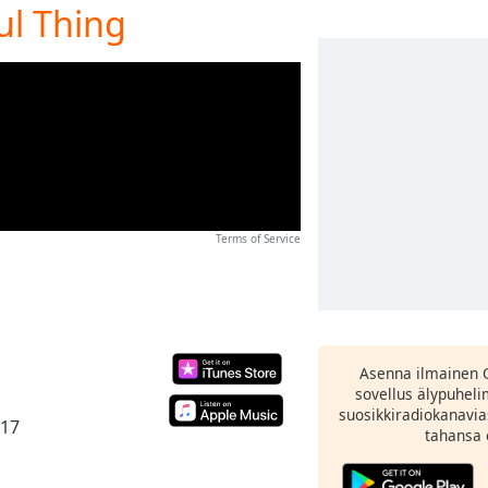
ful Thing
Terms of Service
Asenna ilmainen 
sovellus älypuheli
suosikkiradiokanavia
017
tahansa 