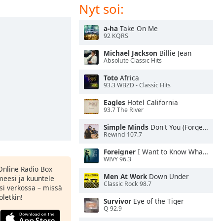
Nyt soi:
a-ha
Take On Me
92 KQRS
Michael Jackson
Billie Jean
Absolute Classic Hits
Toto
Africa
93.3 WBZD - Classic Hits
Eagles
Hotel California
93.7 The River
Simple Minds
Don't You (Forget About Me)
Rewind 107.7
Foreigner
I Want to Know What Love Is
WIVY 96.3
Online Radio Box
Men At Work
Down Under
meesi ja kuuntele
Classic Rock 98.7
si verkossa – missä
oletkin!
Survivor
Eye of the Tiger
Q 92.9