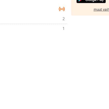
muut vai
2
1