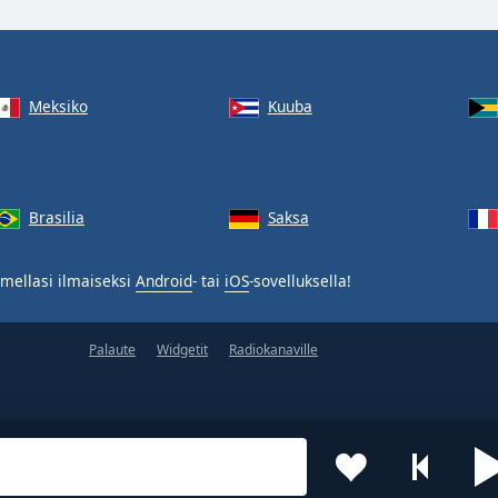
Meksiko
Kuuba
Brasilia
Saksa
mellasi ilmaiseksi
Android
- tai
iOS
-sovelluksella!
Palaute
Widgetit
Radiokanaville