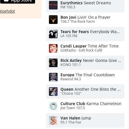
Eurythmics
Sweet Dreams
FM 100.3
htoehdot
Bon Jovi
Livin' On a Prayer
106.7 The Rock Farm
Tears for Fears
Everybody Wants To Rule the World
LA 105 FM
Cyndi Lauper
Time After Time
GotRadio - Soft Rock Café
Rick Astley
Never Gonna Give You Up
KONO 101.1
Europe
The Final Countdown
Rewind 94.3
Queen
Another One Bites the Dust
"Choice 102"
Culture Club
Karma Chameleon
Joe Town 107.5
Van Halen
Jump
95.1 The Fox