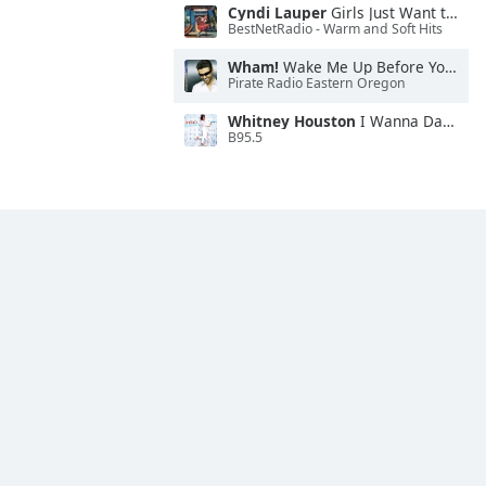
Cyndi Lauper
Girls Just Want to Have Fun
BestNetRadio - Warm and Soft Hits
Wham!
Wake Me Up Before You Go-Go
Pirate Radio Eastern Oregon
Whitney Houston
I Wanna Dance With Somebody
B95.5