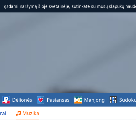
. Tęsdami naršymą šioje svetainėje, sutinkate su mūsų slapukų naudo
Dėlionės
Pasiansas
Mahjong
Sudok
rai
Muzika