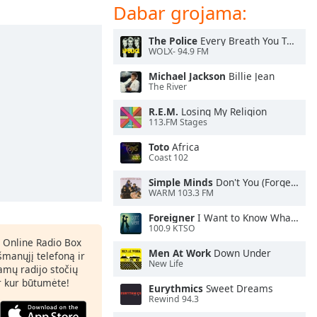
Dabar grojama:
The Police
Every Breath You Take
WOLX- 94.9 FM
Michael Jackson
Billie Jean
The River
R.E.M.
Losing My Religion
113.FM Stages
Toto
Africa
Coast 102
Simple Minds
Don't You (Forget About Me)
WARM 103.3 FM
Foreigner
I Want to Know What Love Is
100.9 KTSO
 Online Radio Box
Men At Work
Down Under
šmanųjį telefoną ir
New Life
amų radijo stočių
ir kur būtumėte!
Eurythmics
Sweet Dreams
Rewind 94.3