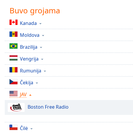
Chapters
Buvo grojama
Chapters
Kanada
Descriptions
Moldova
descriptions
off
,
Brazilija
selected
Vengrija
Subtitles
Rumunija
subtitles
settings
,
Čekija
opens
subtitles
JAV
settings
dialog
Boston Free Radio
subtitles
off
,
selected
Čilė