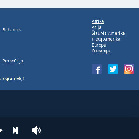
Afrika
Azija
Bahamos
Šiaurės Amerika
Pietų Amerika
Europa
Okeanija
Prancūzija
rogramėlę!