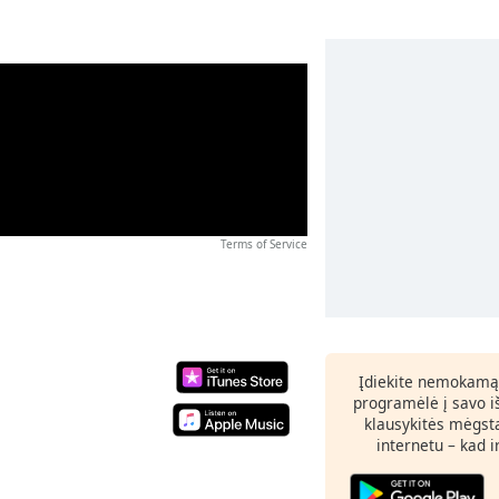
Terms of Service
Įdiekite nemokamą
programėlė į savo i
klausykitės mėgst
internetu – kad 