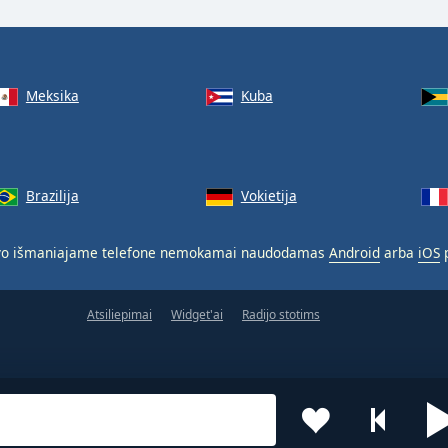
Meksika
Kuba
Brazilija
Vokietija
o išmaniajame telefone nemokamai naudodamas
Android
arba
iOS
p
Atsiliepimai
Widget'ai
Radijo stotims