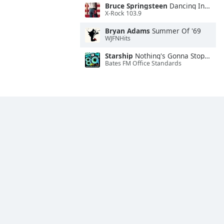
Bruce Springsteen
Dancing In the Dark
X-Rock 103.9
Bryan Adams
Summer Of '69
WJFNHits
Starship
Nothing's Gonna Stop Us Now
Bates FM Office Standards