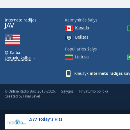
the
window.
Interneto radijas
Kaimyninės šalys
JAV
Text
Kanada
Color
Belizas
Opacity
Populiarios šalys
Kalba:
Lietuva
Lietuvių kalba
Text
Background
Klausyk
interneto radijas
sav
Color
© Online Radio Box, 2015-2026.
Sąlygos
Privatumo politika
Opacity
Created by
Final Level
Caption
Area
.977 Today's Hits
Background