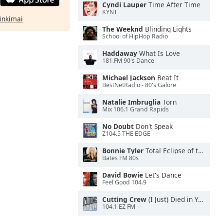
Cyndi Lauper
Time After Time
KYNT
rinkimai
The Weeknd
Blinding Lights
School of HipHop Radio
Haddaway
What Is Love
181.FM 90's Dance
Michael Jackson
Beat It
BestNetRadio - 80's Galore
Natalie Imbruglia
Torn
Mix 106.1 Grand Rapids
No Doubt
Don't Speak
Z104.5 THE EDGE
Bonnie Tyler
Total Eclipse of the Heart
Bates FM 80s
David Bowie
Let's Dance
Feel Good 104.9
Cutting Crew
(I Just) Died in Your Arms
104.1 EZ FM