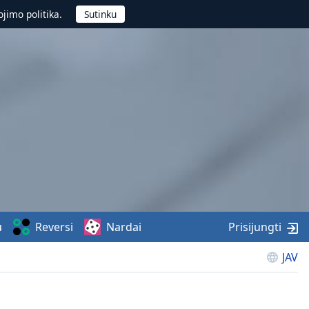
jimo politika.
u
Reversi
Nardai
Prisijungti
JAV