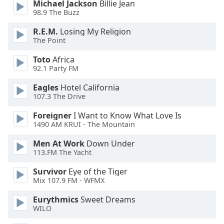
Michael Jackson
Billie Jean
98.9 The Buzz
Opacity
R.E.M.
Losing My Religion
The Point
Caption
Toto
Africa
Area
92.1 Party FM
Background
Color
Eagles
Hotel California
107.3 The Drive
Opacity
Foreigner
I Want to Know What Love Is
1490 AM KRUI - The Mountain
Font
Men At Work
Down Under
Size
113.FM The Yacht
Survivor
Eye of the Tiger
Mix 107.9 FM - WFMX
Text
Edge
Eurythmics
Sweet Dreams
Style
WILO