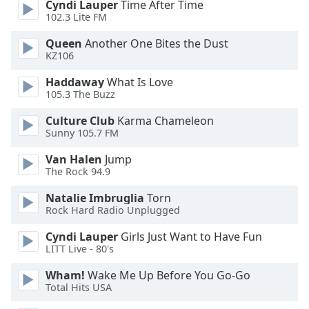
Cyndi Lauper
Time After Time
Font
102.3 Lite FM
Family
Queen
Another One Bites the Dust
KZ106
Reset
Haddaway
What Is Love
Done
105.3 The Buzz
Close
Modal
Culture Club
Karma Chameleon
Dialog
Sunny 105.7 FM
End
of
Van Halen
Jump
dialog
The Rock 94.9
window.
Natalie Imbruglia
Torn
Rock Hard Radio Unplugged
Cyndi Lauper
Girls Just Want to Have Fun
LITT Live - 80's
Wham!
Wake Me Up Before You Go-Go
Total Hits USA