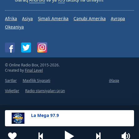
Afrika
Asiya
Şimali Amerika
Cənubi Amerika
Avropa
Okeaniya
© Online Radio Box, 2015-2026.
Created by
Final Level
Şərtlər
Məxfilik Siyasəti
Əlaqə
Vidjetlər
Radio stansiyaları üçün
La Mega 97.9