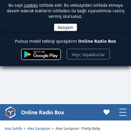
Bu sayt
cookies
istifadə edir. Bu vebsaytdan istifadə etməyə
davam edərək kukilərin istifadəsi ilə bağlı siyasətimizə razılıq
vermiş olursunuz.
Pulsuz mobil tətbiqi quraşdırın
Online Radio Box
Xeyr, təşəkkürlər
Online Radio Box
Video
Player
is
Ana Səhifə
Alex Sampson
Alex Sampson - Pretty Baby