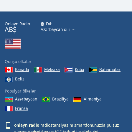
Onlayn Radio
Dil:
ABŞ
Azərbaycan dili
Qonşu ölkələr
Kanada
Meksika
Kuba
Bahamalar
Beliz
Populyar ölkələr
Azərbaycan
Braziliya
Almaniya
Fransa
onlayn radio
radiostansiyasını smartfonunuzda pulsuz
olaraq
Android
və ya
iOS
tətbiqi ilə dinləyin!