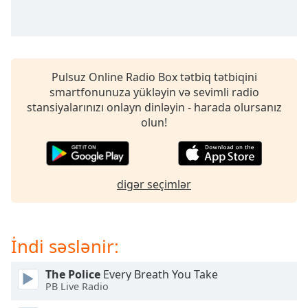
of
dialog
window.
Escape
will
Pulsuz Online Radio Box tətbiq tətbiqini
cancel
smartfonunuza yükləyin və sevimli radio
and
stansiyalarınızı onlayn dinləyin - harada olursanız
close
olun!
the
window.
Text
digər seçimlər
Color
Opacity
İndi səslənir:
Text
The Police
Every Breath You Take
Background
PB Live Radio
Color