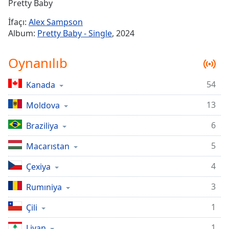
Remaining
Pretty Baby
Time
-
İfaçı:
Alex Sampson
-:-
Album:
Pretty Baby - Single
, 2024
1x
Oynanılıb
Playback
Rate
54
Kanada
Chapters
13
Chapters
Moldova
6
Braziliya
Descriptions
descriptions
5
Macarıstan
off
,
4
Çexiya
selected
3
Rumıniya
Subtitles
subtitles
1
Çili
settings
,
1
Livan