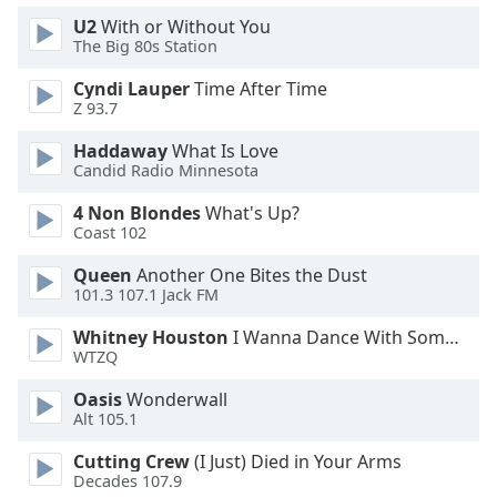
Color
U2
With or Without You
The Big 80s Station
Opacity
Cyndi Lauper
Time After Time
Z 93.7
Caption
Haddaway
What Is Love
Area
Candid Radio Minnesota
Background
Color
4 Non Blondes
What's Up?
Coast 102
Opacity
Queen
Another One Bites the Dust
101.3 107.1 Jack FM
Font
Whitney Houston
I Wanna Dance With Somebody
Size
WTZQ
Oasis
Wonderwall
Alt 105.1
Text
Edge
Cutting Crew
(I Just) Died in Your Arms
Style
Decades 107.9