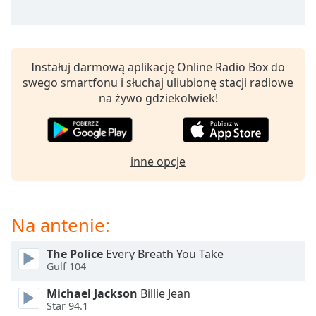
opens
subtitles
settings
dialog
Instałuj darmową aplikację Online Radio Box do
subtitles
swego smartfonu i słuchaj uliubionę stacji radiowe
off
,
na żywo gdziekolwiek!
selected
Audio
Track
inne opcje
Picture-
in-
Picture
Fullscreen
Na antenie:
This
is
a
The Police
Every Breath You Take
Gulf 104
modal
window.
Michael Jackson
Billie Jean
Star 94.1