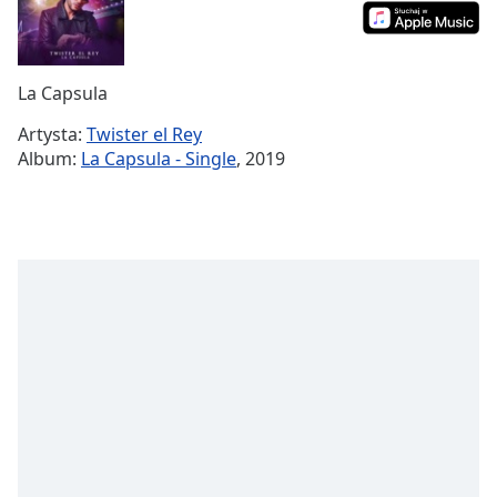
Remaining
Time
-
-:-
La Capsula
1x
Artysta:
Twister el Rey
Playback
Album:
La Capsula - Single
, 2019
Rate
Chapters
Chapters
Descriptions
descriptions
off
,
selected
Subtitles
subtitles
settings
,