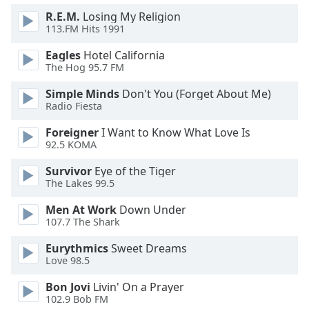
Beginning
of
R.E.M.
Losing My Religion
113.FM Hits 1991
dialog
window.
Eagles
Hotel California
Escape
The Hog 95.7 FM
will
cancel
Simple Minds
Don't You (Forget About Me)
Radio Fiesta
and
close
Foreigner
I Want to Know What Love Is
the
92.5 KOMA
window.
Survivor
Eye of the Tiger
The Lakes 99.5
Text
Color
Men At Work
Down Under
107.7 The Shark
Opacity
Eurythmics
Sweet Dreams
Love 98.5
Text
Bon Jovi
Livin' On a Prayer
Background
102.9 Bob FM