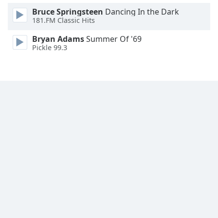
Bruce Springsteen
Dancing In the Dark
Font
181.FM Classic Hits
Family
Bryan Adams
Summer Of '69
Pickle 99.3
Reset
Done
Close
Modal
Dialog
End
of
dialog
window.