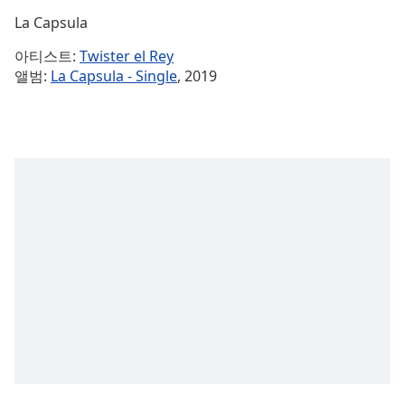
Time
-
La Capsula
-:-
아티스트:
Twister el Rey
1x
앨범:
La Capsula - Single
, 2019
Playback
Rate
Chapters
Chapters
Descriptions
descriptions
off
,
selected
Subtitles
subtitles
settings
,
opens