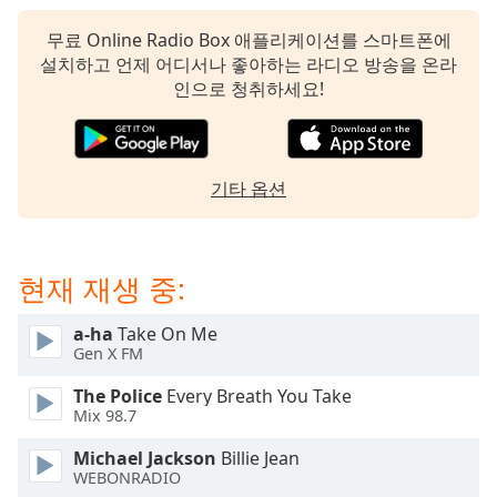
subtitles
settings
무료 Online Radio Box 애플리케이션를 스마트폰에
dialog
설치하고 언제 어디서나 좋아하는 라디오 방송을 온라
subtitles
인으로 청취하세요!
off
,
selected
Audio
기타 옵션
Track
Picture-
in-
Picture
현재 재생 중:
Fullscreen
This
a-ha
Take On Me
is
Gen X FM
a
modal
The Police
Every Breath You Take
window.
Mix 98.7
Michael Jackson
Billie Jean
Beginning
WEBONRADIO
of