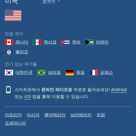
미국
한국어
인접 국가
캐나다
멕시코
쿠바
바하마
벨리즈
인기 있는 국가들
대한민국
브라질
독일
프랑스
스마트폰에서
온라인 라디오
를 무료로 들어보세요!
Android
또는
iOS
앱을 통해 이용할 수 있습니다.
아프리카
아시아
북아메리카
남아메리카
유럽
오세아니아