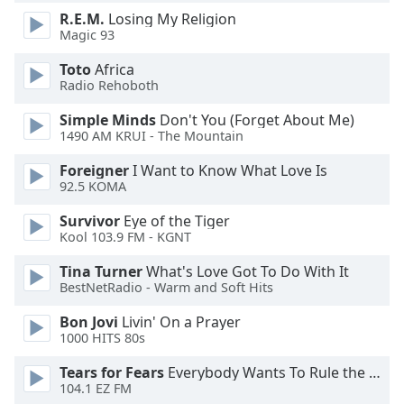
dialog
R.E.M.
Losing My Religion
window.
Magic 93
Escape
will
Toto
Africa
Radio Rehoboth
cancel
and
Simple Minds
Don't You (Forget About Me)
close
1490 AM KRUI - The Mountain
the
window.
Foreigner
I Want to Know What Love Is
92.5 KOMA
Text
Survivor
Eye of the Tiger
Color
Kool 103.9 FM - KGNT
Tina Turner
What's Love Got To Do With It
Opacity
BestNetRadio - Warm and Soft Hits
Bon Jovi
Livin' On a Prayer
Text
1000 HITS 80s
Background
Tears for Fears
Everybody Wants To Rule the World
Color
104.1 EZ FM