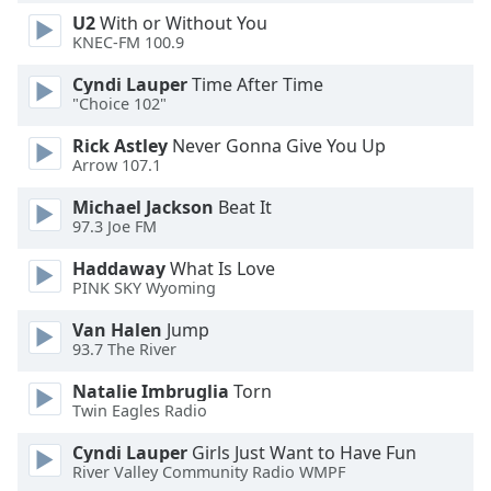
U2
With or Without You
Opacity
KNEC-FM 100.9
Cyndi Lauper
Time After Time
Caption
"Choice 102"
Area
Background
Rick Astley
Never Gonna Give You Up
Color
Arrow 107.1
Michael Jackson
Beat It
Opacity
97.3 Joe FM
Haddaway
What Is Love
PINK SKY Wyoming
Font
Size
Van Halen
Jump
93.7 The River
Text
Natalie Imbruglia
Torn
Edge
Twin Eagles Radio
Style
Cyndi Lauper
Girls Just Want to Have Fun
River Valley Community Radio WMPF
Font