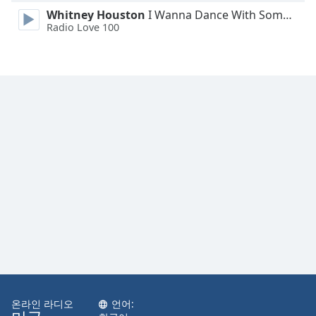
Family
Whitney Houston
I Wanna Dance With Somebody
Radio Love 100
Reset
Done
Close
Modal
Dialog
End
of
dialog
window.
온라인 라디오
언어: