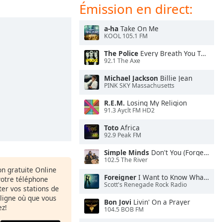
Émission en direct:
a-ha
Take On Me
KOOL 105.1 FM
The Police
Every Breath You Take
92.1 The Axe
Michael Jackson
Billie Jean
PINK SKY Massachusetts
R.E.M.
Losing My Religion
91.3 Ayclt FM HD2
Toto
Africa
92.9 Peak FM
Simple Minds
Don't You (Forget About Me)
102.5 The River
ion gratuite Online
Foreigner
I Want to Know What Love Is
votre téléphone
Scott's Renegade Rock Radio
uter vos stations de
 ligne où que vous
Bon Jovi
Livin' On a Prayer
ez!
104.5 BOB FM