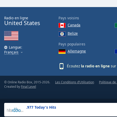
the
window.
Radio en ligne
Pays voisins
United States
Text
Canada
Color
Belize
Opacity
Pays populaires
Langue:
Allemagne
Français
Text
Background
Écoutez
la radio en ligne
sur 
Color
© Online Radio Box, 2015-2026.
Les Conditions d’Utilisation
Politique de 
Opacity
Created by
Final Level
Caption
Area
.977 Today's Hits
Background