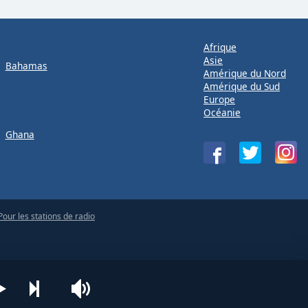
Afrique
Asie
Bahamas
Amérique du Nord
Amérique du Sud
Europe
Océanie
Ghana
Pour les stations de radio