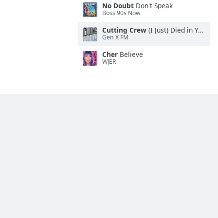
No Doubt
Don't Speak
Boss 90s Now
Cutting Crew
(I Just) Died in Your Arms
Gen X FM
Cher
Believe
WJER