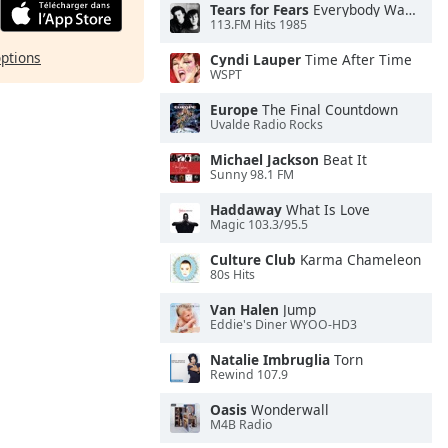
Tears for Fears
Everybody Wants To Rule the World
113.FM Hits 1985
options
Cyndi Lauper
Time After Time
WSPT
Europe
The Final Countdown
Uvalde Radio Rocks
Michael Jackson
Beat It
Sunny 98.1 FM
Haddaway
What Is Love
Magic 103.3/95.5
Culture Club
Karma Chameleon
80s Hits
Van Halen
Jump
Eddie's Diner WYOO-HD3
Natalie Imbruglia
Torn
Rewind 107.9
Oasis
Wonderwall
M4B Radio