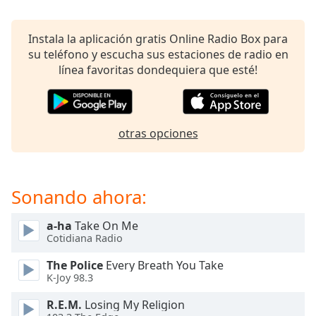
opens
subtitles
settings
Instala la aplicación gratis Online Radio Box para
dialog
su teléfono y escucha sus estaciones de radio en
subtitles
línea favoritas dondequiera que esté!
off
,
selected
Audio
otras opciones
Track
Picture-
in-
Picture
Sonando ahora:
Fullscreen
This
a-ha
Take On Me
is
Cotidiana Radio
a
modal
The Police
Every Breath You Take
window.
K-Joy 98.3
R.E.M.
Losing My Religion
Beginning