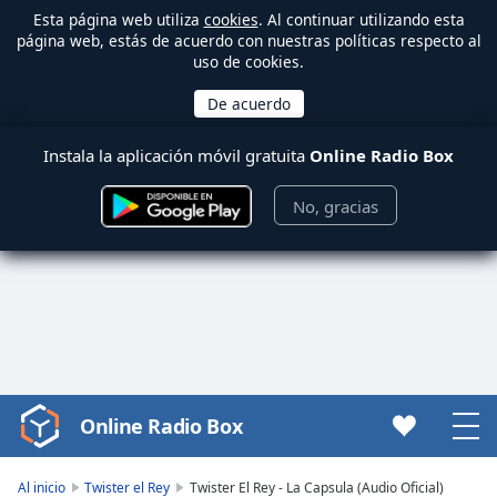
Esta página web utiliza
cookies
. Al continuar utilizando esta
página web, estás de acuerdo con nuestras políticas respecto al
uso de cookies.
Instala la aplicación móvil gratuita
Online Radio Box
No, gracias
Online Radio Box
Video
Player
is
Al inicio
Twister el Rey
Twister El Rey - La Capsula (Audio Oficial)