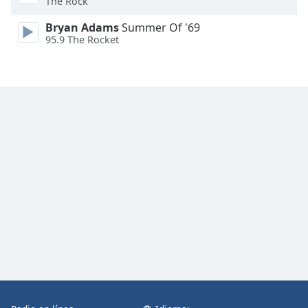
The Rock
Font
Family
Bryan Adams
Summer Of '69
95.9 The Rocket
Reset
Done
Close
Modal
Dialog
End
of
dialog
window.