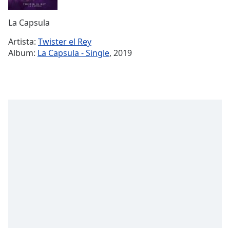
Remaining
Time
-
La Capsula
-:-
Artista:
Twister el Rey
1x
Album:
La Capsula - Single
, 2019
Playback
Rate
Chapters
Chapters
Descriptions
descriptions
off
,
selected
Subtitles
subtitles
settings
,