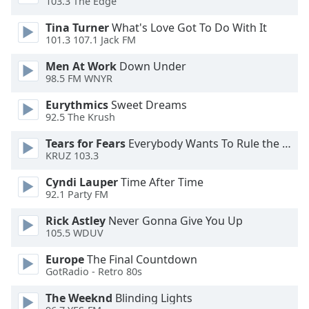
103.3 The Edge
of
dialog
Tina Turner
What's Love Got To Do With It
window.
101.3 107.1 Jack FM
Escape
will
Men At Work
Down Under
98.5 FM WNYR
cancel
and
Eurythmics
Sweet Dreams
close
92.5 The Krush
the
window.
Tears for Fears
Everybody Wants To Rule the World
KRUZ 103.3
Text
Cyndi Lauper
Time After Time
Color
92.1 Party FM
Rick Astley
Never Gonna Give You Up
Opacity
105.5 WDUV
Europe
The Final Countdown
Text
GotRadio - Retro 80s
Background
The Weeknd
Blinding Lights
Color