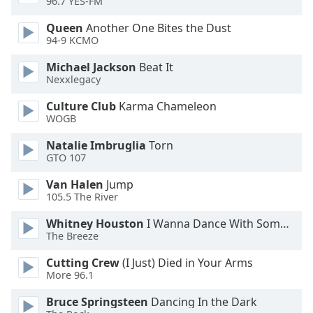
96.7 YES-FM
Queen
Another One Bites the Dust
Opacity
94-9 KCMO
Michael Jackson
Beat It
Caption
Nexxlegacy
Area
Background
Culture Club
Karma Chameleon
Color
WOGB
Natalie Imbruglia
Torn
Opacity
GTO 107
Van Halen
Jump
105.5 The River
Font
Size
Whitney Houston
I Wanna Dance With Somebody
The Breeze
Text
Cutting Crew
(I Just) Died in Your Arms
Edge
More 96.1
Style
Bruce Springsteen
Dancing In the Dark