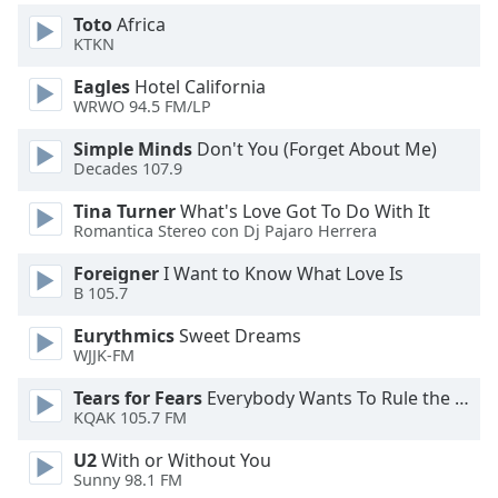
Beginning
Toto
Africa
of
KTKN
dialog
window.
Eagles
Hotel California
Escape
WRWO 94.5 FM/LP
will
cancel
Simple Minds
Don't You (Forget About Me)
Decades 107.9
and
close
Tina Turner
What's Love Got To Do With It
the
Romantica Stereo con Dj Pajaro Herrera
window.
Foreigner
I Want to Know What Love Is
B 105.7
Text
Color
Eurythmics
Sweet Dreams
WJJK-FM
Opacity
Tears for Fears
Everybody Wants To Rule the World
KQAK 105.7 FM
Text
U2
With or Without You
Background
Sunny 98.1 FM