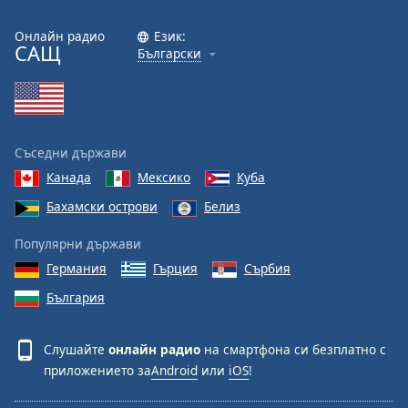
Онлайн радио
Език:
САЩ
Български
Съседни държави
Канада
Мексико
Куба
Бахамски острови
Белиз
Популярни държави
Германия
Гърция
Сърбия
България
Слушайте
онлайн радио
на смартфона си безплатно с
приложението за
Android
или
iOS
!