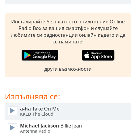
opens
subtitles
settings
Инсталирайте безплатното приложение Online
dialog
Radio Box за вашия смартфон и слушайте
subtitles
любимите си радиостанции онлайн където и да
off
,
се намирате!
selected
Audio
Track
други възможности
Picture-
in-
Picture
Fullscreen
Изпълнява се:
This
is
a-ha
Take On Me
a
KKLD The Cloud
modal
window.
Michael Jackson
Billie Jean
Antenna Radio