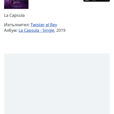
Remaining
Time
-
La Capsula
-:-
Изпълнител:
Twister el Rey
1x
Албум:
La Capsula - Single
, 2019
Playback
Rate
Chapters
Chapters
Descriptions
descriptions
off
,
selected
Subtitles
subtitles
settings
,