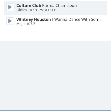
Culture Club
Karma Chameleon
Font
Oldies 107.9 - WOLD-LP
Family
Whitney Houston
I Wanna Dance With Somebody
Majic 107.7
Reset
Done
Close
Modal
Dialog
End
of
dialog
window.