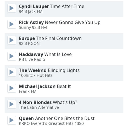
Color
Cyndi Lauper
Time After Time
94.3 Jack FM
Opacity
Rick Astley
Never Gonna Give You Up
Sunny 92.3 FM
Caption
Europe
The Final Countdown
Area
92.3 KGON
Background
Color
Haddaway
What Is Love
PB Live Radio
Opacity
The Weeknd
Blinding Lights
100hitz - Hot Hitz
Font
Michael Jackson
Beat It
Frank FM
Size
4 Non Blondes
What's Up?
The Latin Alternative
Text
Edge
Queen
Another One Bites the Dust
Style
KRKO Everett's Greatest Hits 1380