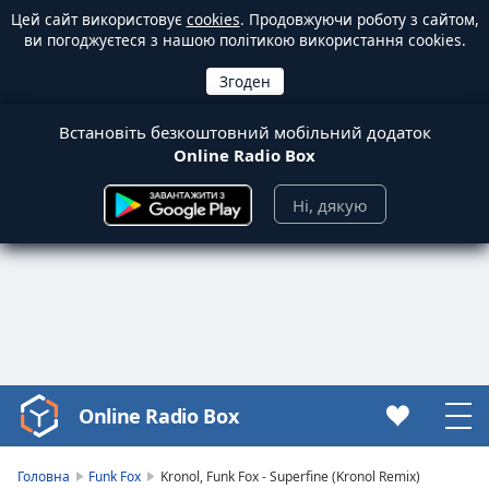
Цей сайт використовує
cookies
. Продовжуючи роботу з сайтом,
ви погоджуєтеся з нашою політикою використання cookies.
Встановіть безкоштовний мобільний додаток
Online Radio Box
Ні, дякую
Online Radio Box
Video
Player
is
Головна
Funk Fox
Kronol, Funk Fox - Superfine (Kronol Remix)