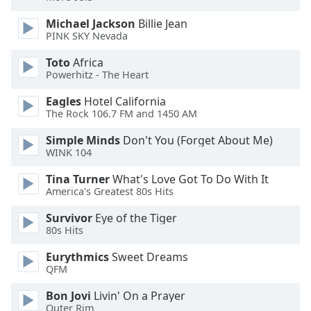
of
dialog
Michael Jackson
Billie Jean
window.
PINK SKY Nevada
Escape
Toto
Africa
will
Powerhitz - The Heart
cancel
and
Eagles
Hotel California
close
The Rock 106.7 FM and 1450 AM
the
Simple Minds
Don't You (Forget About Me)
window.
WINK 104
Text
Tina Turner
What's Love Got To Do With It
Color
America's Greatest 80s Hits
Survivor
Eye of the Tiger
Opacity
80s Hits
Eurythmics
Sweet Dreams
Text
QFM
Background
Bon Jovi
Livin' On a Prayer
Color
Outer Rim