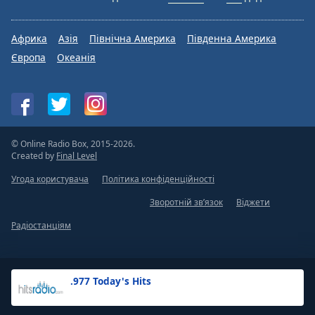
Африка
Азія
Північна Америка
Південна Америка
Європа
Океанія
© Online Radio Box, 2015-2026.
Created by
Final Level
Угода користувача
Політика конфіденційності
Зворотній зв’язок
Віджети
Радіостанціям
.977 Today's Hits