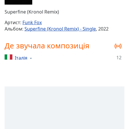
Remaining
Time
-
Superfine (Kronol Remix)
-:-
Артист:
Funk Fox
1x
Альбом:
Superfine (Kronol Remix) - Single
, 2022
Playback
Rate
Де звучала композиція
Chapters
12
Італія
Chapters
Descriptions
descriptions
off
,
selected
Subtitles
subtitles
settings
,
opens