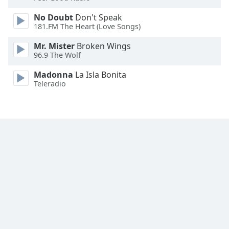
Font
No Doubt
Don't Speak
Family
181.FM The Heart (Love Songs)
Mr. Mister
Broken Wings
Reset
96.9 The Wolf
Done
Close
Madonna
La Isla Bonita
Modal
Teleradio
Dialog
End
of
dialog
window.