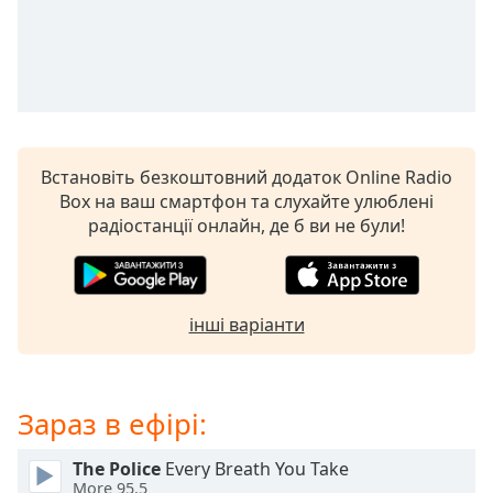
subtitles
settings
dialog
subtitles
off
,
selected
Встановіть безкоштовний додаток Online Radio
Audio
Box на ваш смартфон та слухайте улюблені
Track
радіостанції онлайн, де б ви не були!
Picture-
in-
Picture
Fullscreen
інші варіанти
This
is
a
modal
Зараз в ефірі:
window.
The Police
Every Breath You Take
Beginning
More 95.5