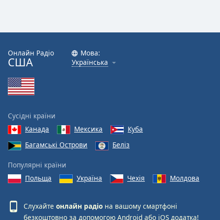
Онлайн Радіо
Мова:
США
Українська
Сусідні країни
Канада
Мексика
Куба
Багамські Острови
Беліз
Популярні країни
Польща
Україна
Чехія
Молдова
Слухайте
онлайн радіо
на вашому смартфоні
безкоштовно за допомогою
Android
або
iOS
додатка!