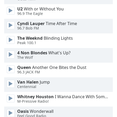
U2
With or Without You
Opacity
96.9 The Eagle
Cyndi Lauper
Time After Time
Caption
96.7 Bob FM
Area
Background
The Weeknd
Blinding Lights
Color
Peak 100.1
4 Non Blondes
What's Up?
The Wolf
Opacity
Queen
Another One Bites the Dust
96.3 JACK FM
Font
Size
Van Halen
Jump
Centennial
Text
Whitney Houston
I Wanna Dance With Somebody
Edge
M-Pressive Radio!
Style
Oasis
Wonderwall
Feel Good Radio