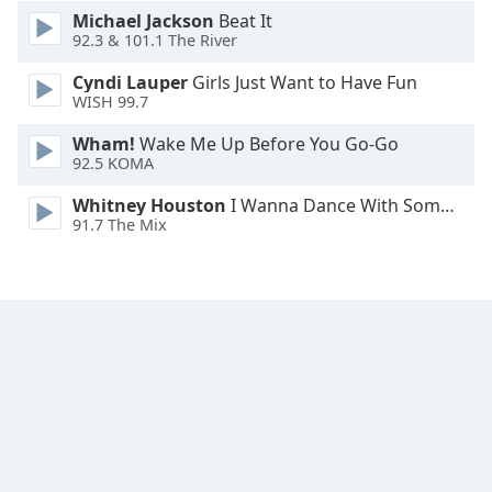
Michael Jackson
Beat It
Font
92.3 & 101.1 The River
Family
Cyndi Lauper
Girls Just Want to Have Fun
WISH 99.7
Reset
Wham!
Wake Me Up Before You Go-Go
Done
92.5 KOMA
Close
Modal
Whitney Houston
I Wanna Dance With Somebody
Dialog
91.7 The Mix
End
of
dialog
window.