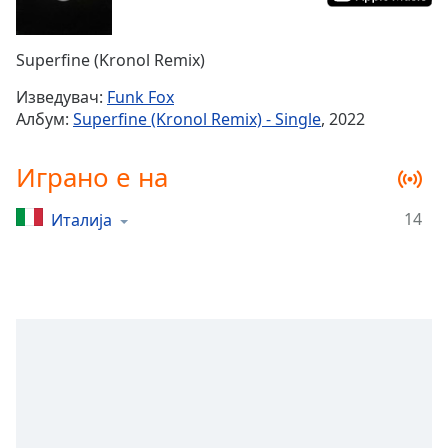
Remaining
Time
-
Superfine (Kronol Remix)
-:-
Изведувач:
Funk Fox
1x
Албум:
Superfine (Kronol Remix) - Single
, 2022
Playback
Rate
Играно е на
Chapters
14
Италија
Chapters
Descriptions
descriptions
off
,
selected
Subtitles
subtitles
settings
,