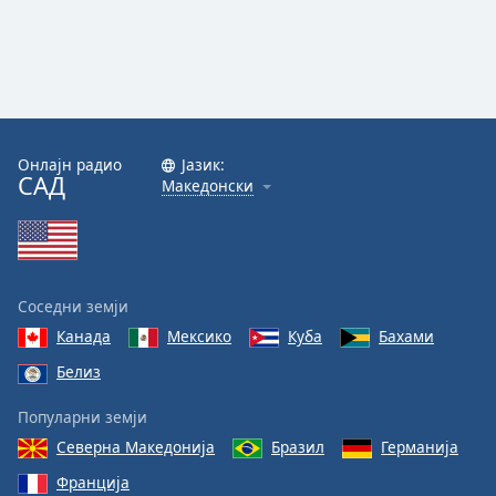
Онлајн радио
Јазик:
САД
Македонски
Соседни земји
Канада
Мексико
Куба
Бахами
Белиз
Популарни земји
Северна Македонија
Бразил
Германија
Франција