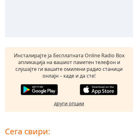
opens
subtitles
settings
dialog
subtitles
off
,
selected
Инсталирајте ја бесплатната Online Radio Box
Audio
апликација на вашиот паметен телефон и
Track
слушајте ги вашите омилени радио станици
Picture-
онлајн – каде и да сте!
in-
Picture
Fullscreen
This
други опции
is
a
modal
window.
Сега свири: