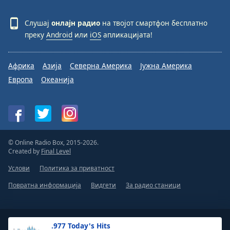
Слушај
онлајн радио
на твојот смартфон бесплатно
преку
Android
или
iOS
апликацијата!
Африка
Азија
Северна Америка
Јужна Америка
Европа
Океанија
© Online Radio Box, 2015-2026.
Created by
Final Level
Услови
Политика за приватност
Повратна информација
Видгети
За радио станици
.977 Today's Hits