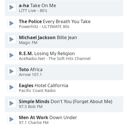
Beginning
a-ha
Take On Me
of
LITT Live - 80's
dialog
window.
The Police
Every Breath You Take
Escape
Powerhitz - ULTIMATE 80s
will
Michael Jackson
Billie Jean
cancel
Magic FM
and
close
R.E.M.
Losing My Religion
the
AceRadio.Net - The Soft Hits Channel
window.
Toto
Africa
Arrow 107.1
Text
Color
Eagles
Hotel California
Pacific Coast Radio
Opacity
Simple Minds
Don't You (Forget About Me)
97.5 Bob FM
Text
Men At Work
Down Under
Background
97.1 Charlie FM