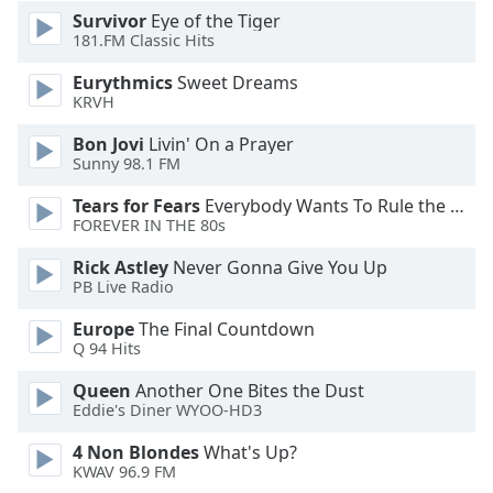
Color
Survivor
Eye of the Tiger
181.FM Classic Hits
Opacity
Eurythmics
Sweet Dreams
KRVH
Caption
Bon Jovi
Livin' On a Prayer
Area
Sunny 98.1 FM
Background
Color
Tears for Fears
Everybody Wants To Rule the World
FOREVER IN THE 80s
Opacity
Rick Astley
Never Gonna Give You Up
PB Live Radio
Europe
The Final Countdown
Font
Q 94 Hits
Size
Queen
Another One Bites the Dust
Eddie's Diner WYOO-HD3
Text
Edge
4 Non Blondes
What's Up?
Style
KWAV 96.9 FM