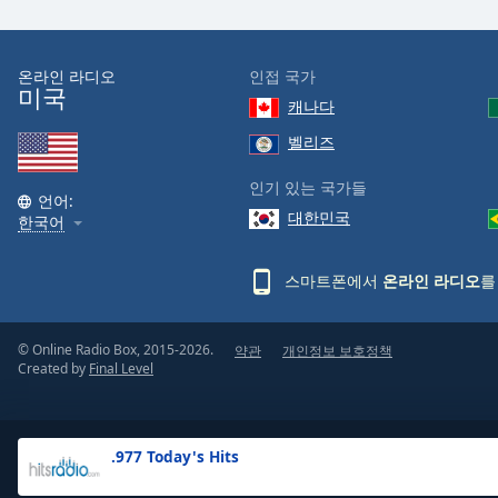
the
window.
온라인 라디오
인접 국가
미국
Text
캐나다
Color
벨리즈
Opacity
인기 있는 국가들
언어:
대한민국
한국어
Text
Background
스마트폰에서
온라인 라디오
를
Color
© Online Radio Box, 2015-2026.
약관
개인정보 보호정책
Opacity
Created by
Final Level
Caption
Area
.977 Today's Hits
Background