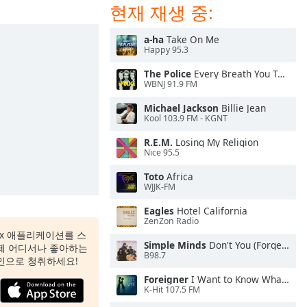
현재 재생 중:
a-ha
Take On Me
Happy 95.3
The Police
Every Breath You Take
WBNJ 91.9 FM
Michael Jackson
Billie Jean
Kool 103.9 FM - KGNT
R.E.M.
Losing My Religion
Nice 95.5
Toto
Africa
WJJK-FM
Eagles
Hotel California
ZenZon Radio
 Box 애플리케이션를 스
Simple Minds
Don't You (Forget About Me)
제 어디서나 좋아하는
B98.7
인으로 청취하세요!
Foreigner
I Want to Know What Love Is
K-Hit 107.5 FM