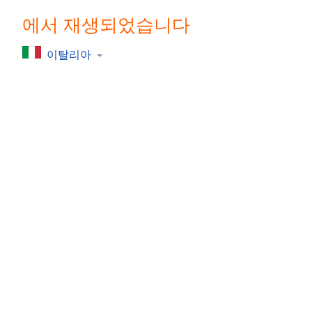
Chapters
에서 재생되었습니다
Chapters
이탈리아
Descriptions
descriptions
off
,
selected
Subtitles
subtitles
settings
,
opens
subtitles
settings
dialog
subtitles
off
,
selected