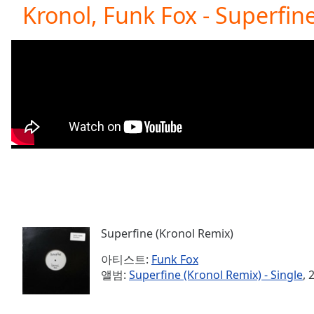
Current
Kronol, Funk Fox - Superfin
Time
0:00
/
Duration
-:-
Loaded
:
0.00%
0:00
Stream
Type
LIVE
Seek to
live,
currently
behind
live
LIVE
Remaining
Time
-
-:-
Superfine (Kronol Remix)
아티스트:
Funk Fox
1x
앨범:
Superfine (Kronol Remix) - Single
, 
Playback
Rate