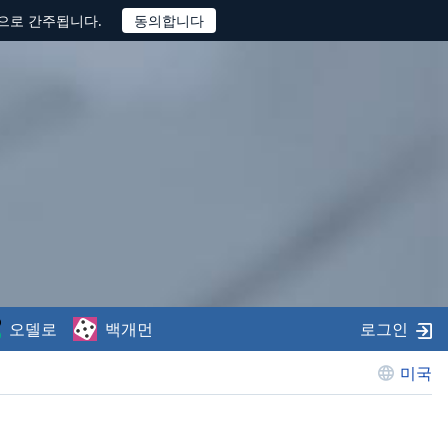
것으로 간주됩니다.
오델로
백개먼
로그인
미국