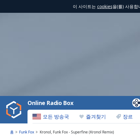
이 사이트는
cookies
을(를) 사용
Video
Player
is
loading.
Play
Video
Online Radio Box
Play
Skip
모든 방송국
즐겨찾기
장르
Backward
Skip
Forward
홈
Funk Fox
Kronol, Funk Fox - Superfine (Kronol Remix)
Mute