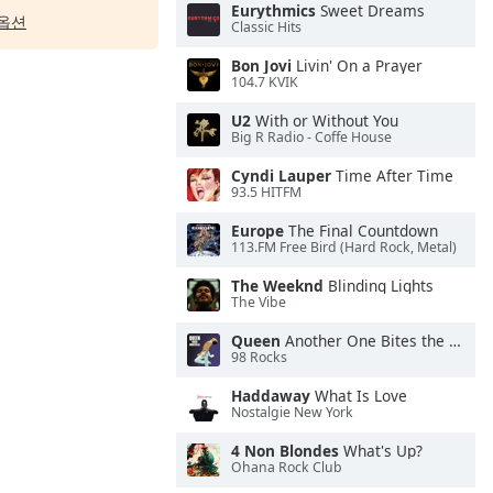
Eurythmics
Sweet Dreams
옵션
Classic Hits
Bon Jovi
Livin' On a Prayer
104.7 KVIK
U2
With or Without You
Big R Radio - Coffe House
Cyndi Lauper
Time After Time
93.5 HITFM
Europe
The Final Countdown
113.FM Free Bird (Hard Rock, Metal)
The Weeknd
Blinding Lights
The Vibe
Queen
Another One Bites the Dust
98 Rocks
Haddaway
What Is Love
Nostalgie New York
4 Non Blondes
What's Up?
Ohana Rock Club