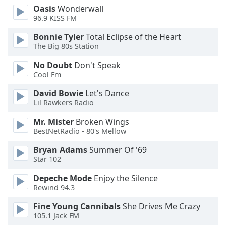
Color
Oasis
Wonderwall
96.9 KISS FM
Opacity
Bonnie Tyler
Total Eclipse of the Heart
The Big 80s Station
Caption
No Doubt
Don't Speak
Area
Cool Fm
Background
Color
David Bowie
Let's Dance
Lil Rawkers Radio
Mr. Mister
Broken Wings
Opacity
BestNetRadio - 80's Mellow
Bryan Adams
Summer Of '69
Font
Star 102
Size
Depeche Mode
Enjoy the Silence
Rewind 94.3
Text
Edge
Fine Young Cannibals
She Drives Me Crazy
Style
105.1 Jack FM