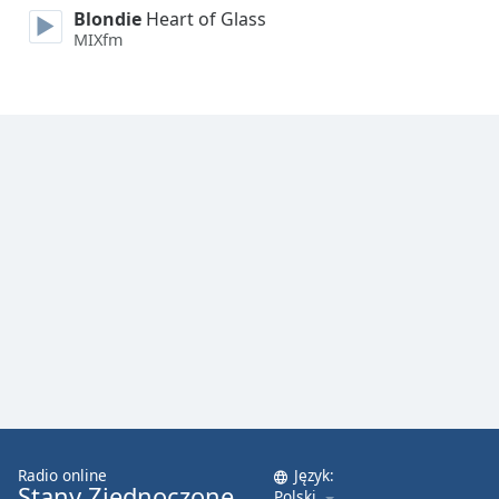
Blondie
Heart of Glass
Font
MIXfm
Family
Reset
Done
Close
Modal
Dialog
End
of
dialog
window.
Radio online
Język:
Stany Zjednoczone
Polski