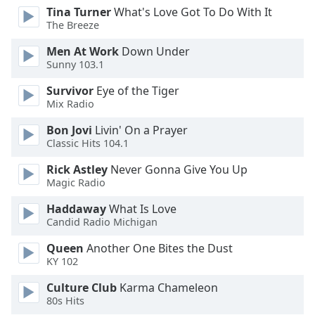
Beginning
Tina Turner
What's Love Got To Do With It
of
The Breeze
dialog
window.
Men At Work
Down Under
Escape
Sunny 103.1
will
Survivor
Eye of the Tiger
cancel
Mix Radio
and
close
Bon Jovi
Livin' On a Prayer
the
Classic Hits 104.1
window.
Rick Astley
Never Gonna Give You Up
Magic Radio
Text
Color
Haddaway
What Is Love
Candid Radio Michigan
Opacity
Queen
Another One Bites the Dust
KY 102
Text
Culture Club
Karma Chameleon
Background
80s Hits