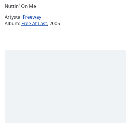
Remaining
Nuttin' On Me
Time
-
Artysta:
Freeway
-:-
Album:
Free At Last
, 2005
1x
Playback
Rate
Chapters
Chapters
Descriptions
descriptions
off
,
selected
Subtitles
subtitles
settings
,