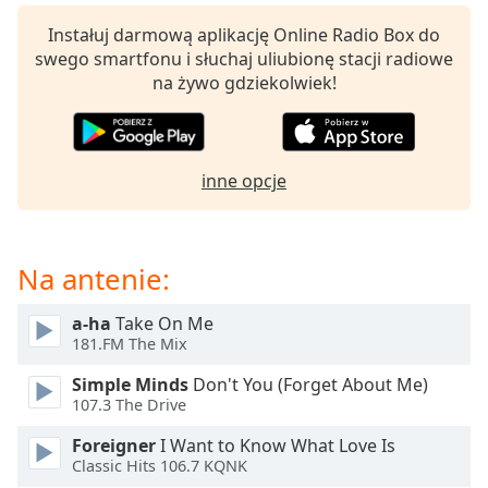
opens
Instałuj darmową aplikację Online Radio Box do
subtitles
swego smartfonu i słuchaj uliubionę stacji radiowe
settings
na żywo gdziekolwiek!
dialog
subtitles
off
,
selected
inne opcje
Audio
Track
Picture-
Na antenie:
in-
Picture
a-ha
Take On Me
Fullscreen
This
181.FM The Mix
is
Simple Minds
Don't You (Forget About Me)
a
107.3 The Drive
modal
window.
Foreigner
I Want to Know What Love Is
Classic Hits 106.7 KQNK