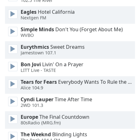
102.5 The River
dialog
window.
Eagles
Hotel California
Escape
Nextgen FM
will
Simple Minds
Don't You (Forget About Me)
cancel
WVBO
and
close
Eurythmics
Sweet Dreams
the
Jamestown 107.1
window.
Bon Jovi
Livin' On a Prayer
LITT Live - TASTE
Text
Color
Tears for Fears
Everybody Wants To Rule the World
Alice 104.9
Opacity
Cyndi Lauper
Time After Time
2WD 101.3
Text
Europe
The Final Countdown
Background
80sRadio (MRG.fm)
Color
The Weeknd
Blinding Lights