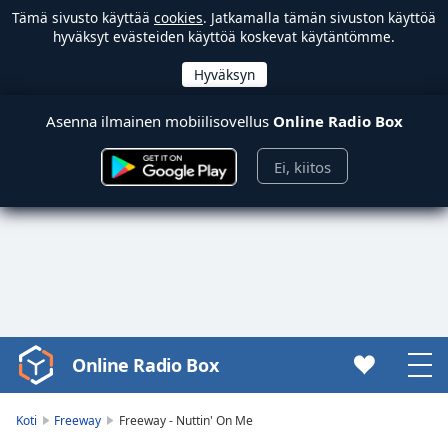
Tämä sivusto käyttää
cookies
. Jatkamalla tämän sivuston käyttöä
hyväksyt evästeiden käyttöä koskevat käytäntömme.
Asenna ilmainen mobiilisovellus
Online Radio Box
Ei, kiitos
Online Radio Box
Video
Player
is
Koti
Freeway
Freeway - Nuttin' On Me
loading.