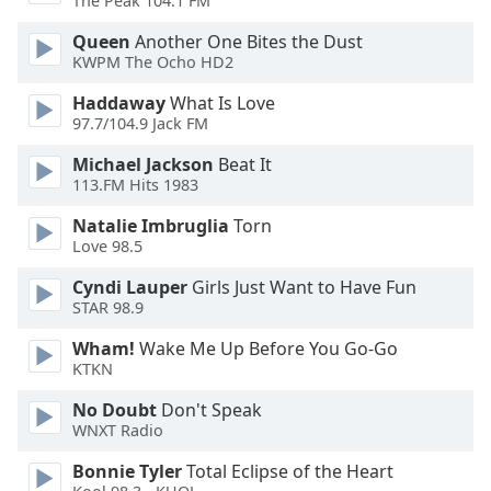
The Peak 104.1 FM
Opacity
Queen
Another One Bites the Dust
KWPM The Ocho HD2
Caption
Haddaway
What Is Love
Area
97.7/104.9 Jack FM
Background
Color
Michael Jackson
Beat It
113.FM Hits 1983
Natalie Imbruglia
Torn
Opacity
Love 98.5
Cyndi Lauper
Girls Just Want to Have Fun
Font
STAR 98.9
Size
Wham!
Wake Me Up Before You Go-Go
KTKN
Text
Edge
No Doubt
Don't Speak
Style
WNXT Radio
Bonnie Tyler
Total Eclipse of the Heart
Font