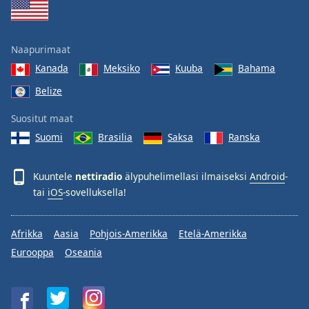
Naapurimaat
Kanada
Meksiko
Kuuba
Bahama
Belize
Suositut maat
Suomi
Brasilia
Saksa
Ranska
Kuuntele
nettiradio
älypuhelimellasi ilmaiseksi
Android
-
tai
iOS
-sovelluksella!
Afrikka
Aasia
Pohjois-Amerikka
Etelä-Amerikka
Eurooppa
Oseania