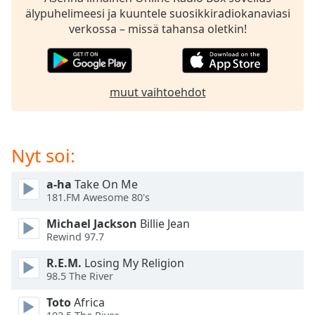
subtitles
älypuhelimeesi ja kuuntele suosikkiradiokanaviasi
settings
verkossa – missä tahansa oletkin!
dialog
subtitles
off
,
selected
muut vaihtoehdot
Audio
Track
Picture-
Nyt soi:
in-
Picture
a-ha
Take On Me
Fullscreen
This
181.FM Awesome 80's
is
Michael Jackson
Billie Jean
a
Rewind 97.7
modal
window.
R.E.M.
Losing My Religion
98.5 The River
Beginning
Toto
Africa
of