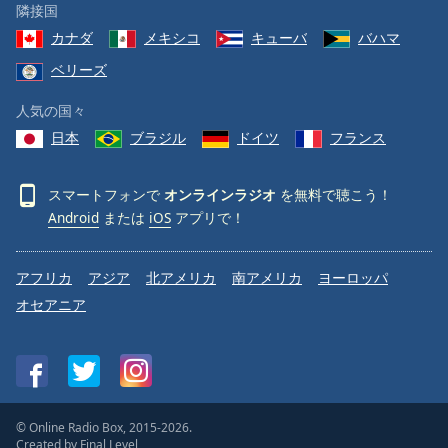
隣接国
カナダ
メキシコ
キューバ
バハマ
ベリーズ
人気の国々
日本
ブラジル
ドイツ
フランス
スマートフォンで
オンラインラジオ
を無料で聴こう！
Android
または
iOS
アプリで！
アフリカ
アジア
北アメリカ
南アメリカ
ヨーロッパ
オセアニア
© Online Radio Box, 2015-2026.
Created by
Final Level