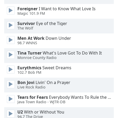
Color
Foreigner
I Want to Know What Love Is
Magic 101.9 FM
Opacity
Survivor
Eye of the Tiger
The Wolf
Caption
Area
Men At Work
Down Under
Background
98.7 WNNS
Color
Tina Turner
What's Love Got To Do With It
Monroe County Radio
Opacity
Eurythmics
Sweet Dreams
102.7 Bob FM
Font
Bon Jovi
Livin' On a Prayer
Size
Live Rock Radio
Tears for Fears
Everybody Wants To Rule the World
Text
Java Town Radio - WJTR-DB
Edge
Style
U2
With or Without You
94.7 The Drive