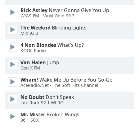
Rick Astley
Never Gonna Give You Up
Font
WKVI FM - Vinyl Gold 99.3
Family
The Weeknd
Blinding Lights
Mix 93.3
Reset
Done
4 Non Blondes
What's Up?
KOOL Radio
Close
Modal
Dialog
Van Halen
Jump
End
Gen X FM
of
dialog
Wham!
Wake Me Up Before You Go-Go
AceRadio.Net - The Soft Hits Channel
window.
No Doubt
Don't Speak
Lite Rock 92.1 WLRO
Mr. Mister
Broken Wings
96.1 SOX