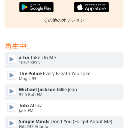
Beginning
of
dialog
window.
その他のオプション
Escape
will
cancel
再生中:
and
close
the
a-ha
Take On Me
103.7 KEYN
window.
The Police
Every Breath You Take
Text
Magic 93
Color
Michael Jackson
Billie Jean
97.5 Bob FM
Opacity
Toto
Africa
Jack FM
Text
Simple Minds
Don't You (Forget About Me)
Background
Hits247 Atlanta