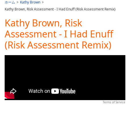
is
ホーム
Kathy Brown
loading.
Kathy Brown, Risk Assessment - I Had Enuff (Risk Assessment Remix)
Play
Video
Kathy Brown, Risk
Play
Assessment - I Had Enuff
Skip
Backward
(Risk Assessment Remix)
Skip
Forward
Mute
Current
Time
0:00
/
Duration
-:-
Loaded
:
0.00%
Stream
Terms of Service
Type
LIVE
Seek to
live,
currently
behind
live
LIVE