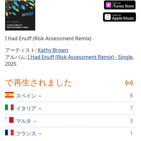
Remaining
Time
-
-:-
1x
I Had Enuff (Risk Assessment Remix)
Playback
Rate
アーティスト:
Kathy Brown
アルバム:
I Had Enuff (Risk Assessment Remix) - Single
,
Chapters
2025
Chapters
で再生されました
Descriptions
descriptions
8
スペイン
off
,
selected
7
イタリア
3
マルタ
Subtitles
subtitles
1
フランス
settings
,