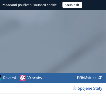
mi zásadami používání souborů cookie.
Reversi
Vrhcáby
Přihlásit se
Spojené Státy