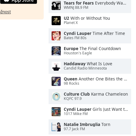
Tears for Fears
Everybody Wants To Rule the World
WMNJ 88.9 FM
ožnost
U2
With or Without You
Planet X
Cyndi Lauper
Time After Time
Bates FM 80s
Europe
The Final Countdown
Houston's Eagle
Haddaway
What Is Love
Candid Radio Minnesota
Queen
Another One Bites the Dust
98 Rocks
Culture Club
Karma Chameleon
KQFC 97.9
Cyndi Lauper
Girls Just Want to Have Fun
1017 Mike FM
Natalie Imbruglia
Torn
97.7 Jack FM