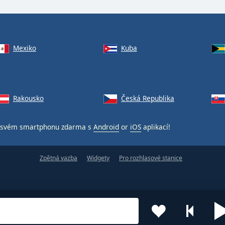
Mexiko
Kuba
Rakousko
Česká Republika
svém smartphonu zdarma s
Android
or
iOS
aplikací!
Zpětná vazba
Widgety
Pro rozhlasové stanice