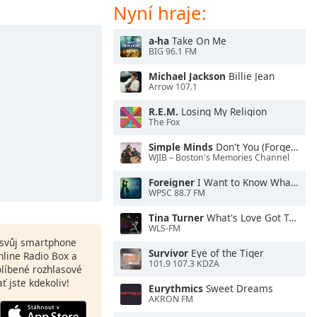
Nyní hraje:
a-ha
Take On Me
BIG 96.1 FM
Michael Jackson
Billie Jean
Arrow 107.1
R.E.M.
Losing My Religion
The Fox
Simple Minds
Don't You (Forget About Me)
WJIB – Boston's Memories Channel
Foreigner
I Want to Know What Love Is
WPSC 88.7 FM
Tina Turner
What's Love Got To Do With It
WLS-FM
a svůj smartphone
Survivor
Eye of the Tiger
nline Radio Box a
101.9 107.3 KDZA
blíbené rozhlasové
ať jste kdekoliv!
Eurythmics
Sweet Dreams
AKRON FM