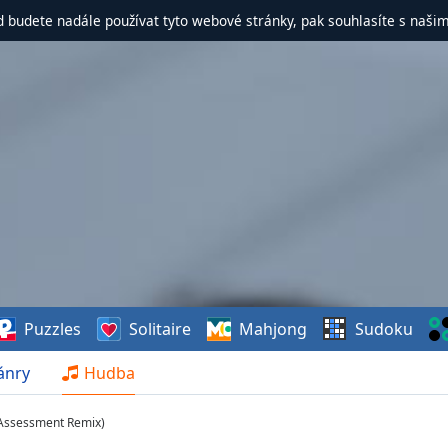
d budete nadále používat tyto webové stránky, pak souhlasíte s naši
Puzzles
Solitaire
Mahjong
Sudoku
ánry
Hudba
k Assessment Remix)