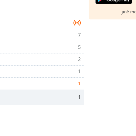
jiné m
7
5
2
1
1
1