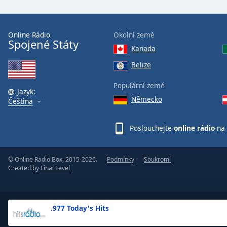
the
window.
Online Rádio
Okolní země
Spojené Státy
Text
Kanada
Color
Belize
Opacity
Populární země
Jazyk:
Německo
Čeština
Text
Background
Poslouchejte
online rádio
na 
Color
© Online Radio Box, 2015-2026.
Podmínky
Soukromí
Opacity
Created by
Final Level
Caption
Area
.977 Today's Hits
Background