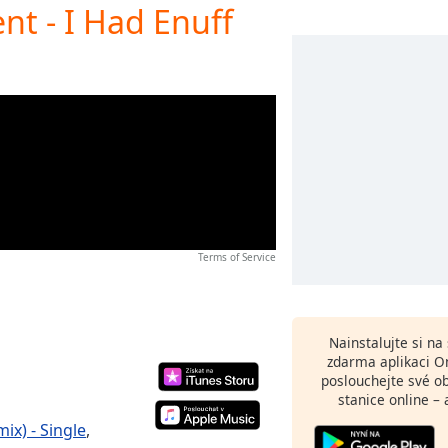
nt - I Had Enuff
Terms of Service
Nainstalujte si n
zdarma aplikaci O
poslouchejte své o
stanice online – 
ix) - Single
,