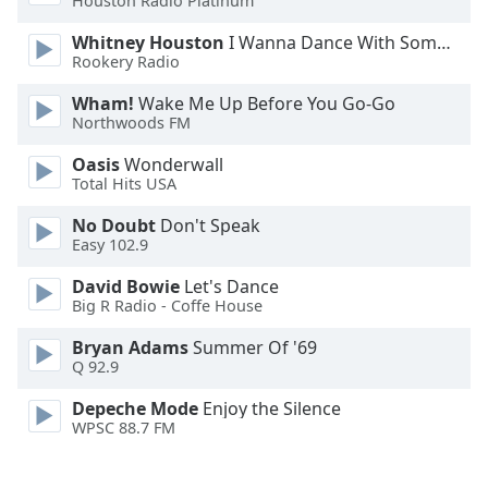
Houston Radio Platinum
Font
Whitney Houston
I Wanna Dance With Somebody
Family
Rookery Radio
Wham!
Wake Me Up Before You Go-Go
Reset
Northwoods FM
Done
Close
Oasis
Wonderwall
Modal
Total Hits USA
Dialog
End
No Doubt
Don't Speak
of
Easy 102.9
dialog
window.
David Bowie
Let's Dance
Big R Radio - Coffe House
Bryan Adams
Summer Of '69
Q 92.9
Depeche Mode
Enjoy the Silence
WPSC 88.7 FM