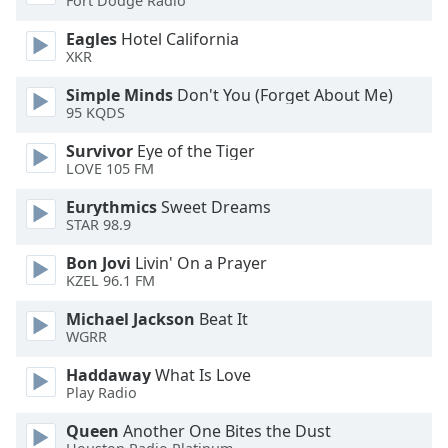
Fort Dodge Radio
Eagles
Hotel California
Opacity
XKR
Simple Minds
Don't You (Forget About Me)
Caption
95 KQDS
Area
Background
Survivor
Eye of the Tiger
Color
LOVE 105 FM
Eurythmics
Sweet Dreams
Opacity
STAR 98.9
Bon Jovi
Livin' On a Prayer
KZEL 96.1 FM
Font
Size
Michael Jackson
Beat It
WGRR
Text
Haddaway
What Is Love
Edge
Play Radio
Style
Queen
Another One Bites the Dust