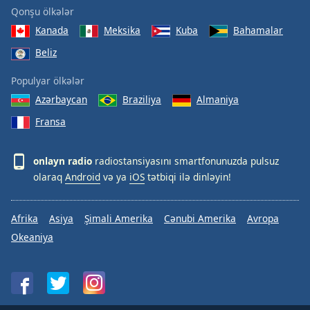
Qonşu ölkələr
Kanada
Meksika
Kuba
Bahamalar
Beliz
Populyar ölkələr
Azərbaycan
Braziliya
Almaniya
Fransa
onlayn radio
radiostansiyasını smartfonunuzda pulsuz
olaraq
Android
və ya
iOS
tətbiqi ilə dinləyin!
Afrika
Asiya
Şimali Amerika
Cənubi Amerika
Avropa
Okeaniya