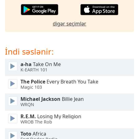
of
dialog
window.
Escape
digər seçimlər
will
cancel
and
İndi səslənir:
close
the
window.
a-ha
Take On Me
K-EARTH 101
Text
The Police
Every Breath You Take
Color
Magic 103
Michael Jackson
Billie Jean
Opacity
WRQN
R.E.M.
Losing My Religion
Text
WROB The Rob
Background
Toto
Africa
Color