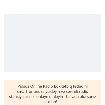
opens
subtitles
settings
dialog
subtitles
off
,
selected
Audio
Track
Picture-
in-
Picture
Fullscreen
This
is
a
modal
Pulsuz Online Radio Box tətbiq tətbiqini
window.
smartfonunuza yükləyin və sevimli radio
stansiyalarınızı onlayn dinləyin - harada olursanız
Beginning
olun!