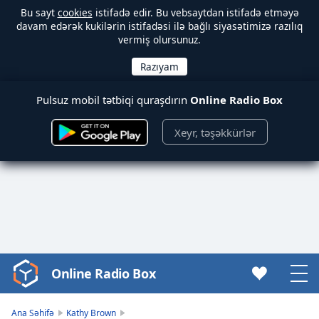
Bu sayt
cookies
istifadə edir. Bu vebsaytdan istifadə etməyə
davam edərək kukilərin istifadəsi ilə bağlı siyasətimizə razılıq
vermiş olursunuz.
Pulsuz mobil tətbiqi quraşdırın
Online Radio Box
Xeyr, təşəkkürlər
Online Radio Box
Video
Player
is
Ana Səhifə
Kathy Brown