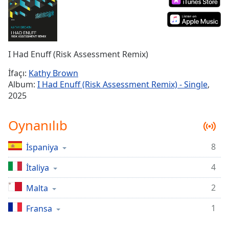
Remaining
Time
-
-:-
1x
I Had Enuff (Risk Assessment Remix)
Playback
Rate
İfaçı:
Kathy Brown
Album:
I Had Enuff (Risk Assessment Remix) - Single
,
Chapters
2025
Chapters
Oynanılıb
Descriptions
descriptions
8
İspaniya
off
,
selected
4
İtaliya
2
Malta
Subtitles
subtitles
1
Fransa
settings
,