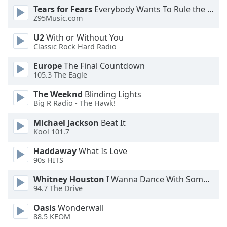
Color
Tears for Fears
Everybody Wants To Rule the World
Z95Music.com
Opacity
U2
With or Without You
Classic Rock Hard Radio
Caption
Europe
The Final Countdown
Area
105.3 The Eagle
Background
Color
The Weeknd
Blinding Lights
Big R Radio - The Hawk!
Opacity
Michael Jackson
Beat It
Kool 101.7
Haddaway
What Is Love
Font
90s HITS
Size
Whitney Houston
I Wanna Dance With Somebody
94.7 The Drive
Text
Edge
Oasis
Wonderwall
Style
88.5 KEOM