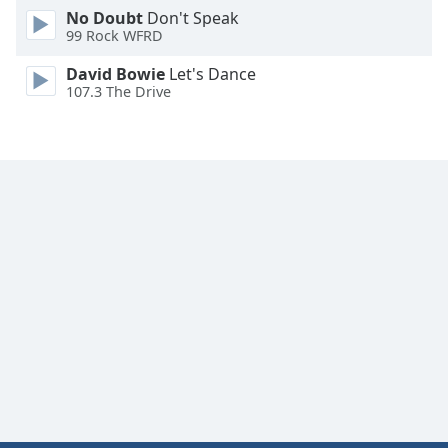
No Doubt
Don't Speak
Font
99 Rock WFRD
Family
David Bowie
Let's Dance
107.3 The Drive
Reset
Done
Close
Modal
Dialog
End
of
dialog
window.