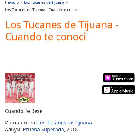
is
Начало
Los Tucanes de Tijuana
loading.
Los Tucanes de Tijuana - Cuando te conoci
Play
Video
Los Tucanes de Tijuana -
Play
Cuando te conoci
Skip
Backward
Skip
Forward
Mute
Current
Time
0:00
/
Duration
-:-
Loaded
:
0.00%
Stream
Cuando Te Bese
Type
LIVE
Seek to
Изпълнител:
Los Tucanes de Tijuana
live,
Албум:
Prueba Superada
, 2018
currently
behind
live
LIVE