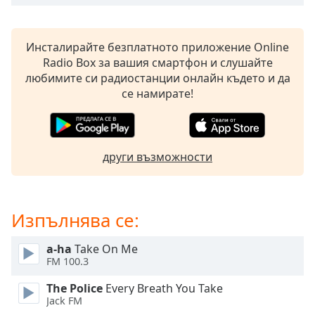
opens
subtitles
settings
Инсталирайте безплатното приложение Online
dialog
Radio Box за вашия смартфон и слушайте
subtitles
любимите си радиостанции онлайн където и да
off
,
се намирате!
selected
Audio
Track
други възможности
Picture-
in-
Picture
Fullscreen
Изпълнява се:
This
is
a-ha
Take On Me
a
FM 100.3
modal
window.
The Police
Every Breath You Take
Jack FM