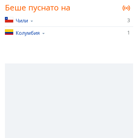
Беше пуснато на
Remaining
Time
-
-:-
3
Чили
1
1x
Колумбия
Playback
Rate
Chapters
Chapters
Descriptions
descriptions
off
,
selected
Subtitles
subtitles
settings
,