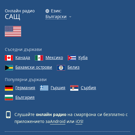
Онлайн радио
Език:
САЩ
Български
Съседни държави
Канада
Мексико
Куба
Бахамски острови
Белиз
Популярни държави
Германия
Гърция
Сърбия
България
Слушайте
онлайн радио
на смартфона си безплатно с
приложението за
Android
или
iOS
!