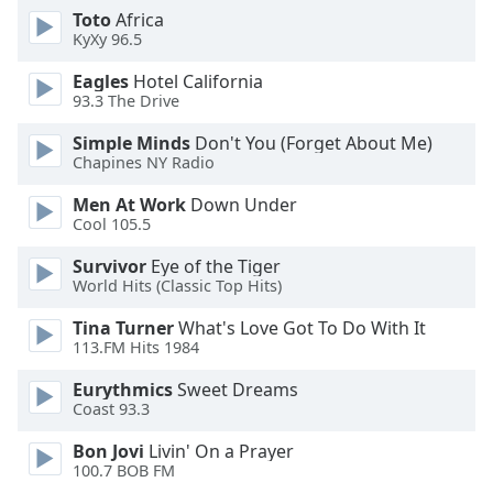
Beginning
Toto
Africa
of
KyXy 96.5
dialog
window.
Eagles
Hotel California
Escape
93.3 The Drive
will
Simple Minds
Don't You (Forget About Me)
cancel
Chapines NY Radio
and
close
Men At Work
Down Under
the
Cool 105.5
window.
Survivor
Eye of the Tiger
World Hits (Classic Top Hits)
Text
Color
Tina Turner
What's Love Got To Do With It
113.FM Hits 1984
Opacity
Eurythmics
Sweet Dreams
Coast 93.3
Text
Bon Jovi
Livin' On a Prayer
Background
100.7 BOB FM