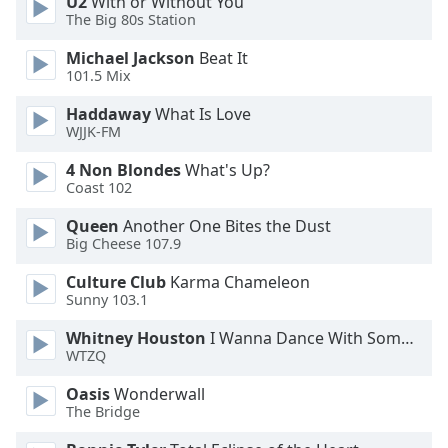
U2
With or Without You
The Big 80s Station
Opacity
Michael Jackson
Beat It
101.5 Mix
Caption
Haddaway
What Is Love
Area
WJJK-FM
Background
Color
4 Non Blondes
What's Up?
Coast 102
Opacity
Queen
Another One Bites the Dust
Big Cheese 107.9
Culture Club
Karma Chameleon
Font
Sunny 103.1
Size
Whitney Houston
I Wanna Dance With Somebody
WTZQ
Text
Edge
Oasis
Wonderwall
Style
The Bridge