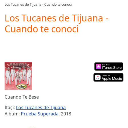
loading.
Los Tucanes de Tijuana - Cuando te conoci
Play
Video
Los Tucanes de Tijuana -
Play
Cuando te conoci
Skip
Backward
Skip
Forward
Mute
Current
Time
0:00
/
Duration
-:-
Loaded
:
0.00%
Stream
Cuando Te Bese
Type
LIVE
Seek to
İfaçı:
Los Tucanes de Tijuana
live,
Album:
Prueba Superada
, 2018
currently
behind
live
LIVE