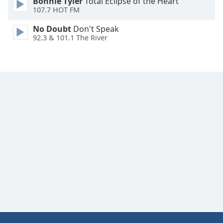
Bonnie Tyler
Total Eclipse of the Heart
Font
107.7 HOT FM
Family
No Doubt
Don't Speak
92.3 & 101.1 The River
Reset
Done
Close
Modal
Dialog
End
of
dialog
window.