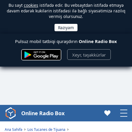
Bu sayt
cookies
istifadə edir. Bu vebsaytdan istifadə etməyə
davam edərək kukilərin istifadəsi ilə bağlı siyasətimizə razılıq
vermiş olursunuz.
Pulsuz mobil tətbiqi quraşdırın
Online Radio Box
Xeyr, təşəkkürlər
Online Radio Box
Video
Player
is
Ana Səhifə
Los Tucanes de Tijuana