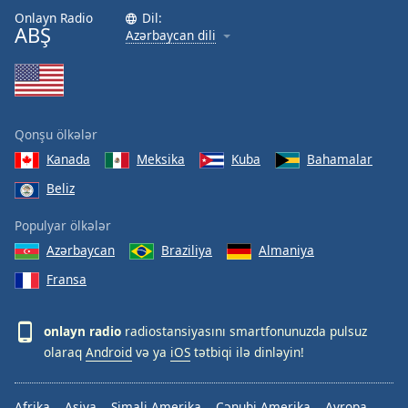
Onlayn Radio
Dil:
ABŞ
Azərbaycan dili
Qonşu ölkələr
Kanada
Meksika
Kuba
Bahamalar
Beliz
Populyar ölkələr
Azərbaycan
Braziliya
Almaniya
Fransa
onlayn radio
radiostansiyasını smartfonunuzda pulsuz
olaraq
Android
və ya
iOS
tətbiqi ilə dinləyin!
Afrika
Asiya
Şimali Amerika
Cənubi Amerika
Avropa