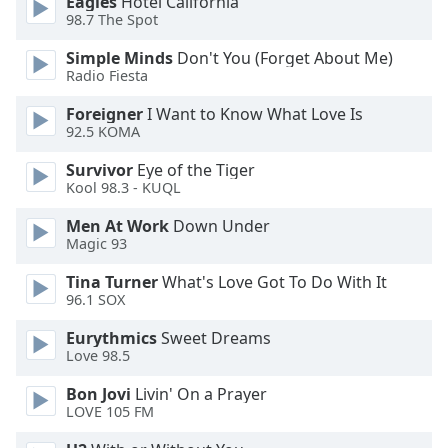
Eagles
Hotel California
of
98.7 The Spot
dialog
window.
Simple Minds
Don't You (Forget About Me)
Escape
Radio Fiesta
will
Foreigner
I Want to Know What Love Is
cancel
92.5 KOMA
and
close
Survivor
Eye of the Tiger
the
Kool 98.3 - KUQL
window.
Men At Work
Down Under
Magic 93
Text
Color
Tina Turner
What's Love Got To Do With It
96.1 SOX
Opacity
Eurythmics
Sweet Dreams
Love 98.5
Text
Bon Jovi
Livin' On a Prayer
Background
LOVE 105 FM
Color