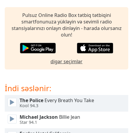
opens
subtitles
settings
Pulsuz Online Radio Box tətbiq tətbiqini
dialog
smartfonunuza yükləyin və sevimli radio
subtitles
stansiyalarınızı onlayn dinləyin - harada olursanız
off
,
olun!
selected
Audio
Track
digər seçimlər
Picture-
in-
Picture
Fullscreen
İndi səslənir:
This
is
The Police
Every Breath You Take
a
Kool 94.3
modal
window.
Michael Jackson
Billie Jean
Star 94.1
Beginning