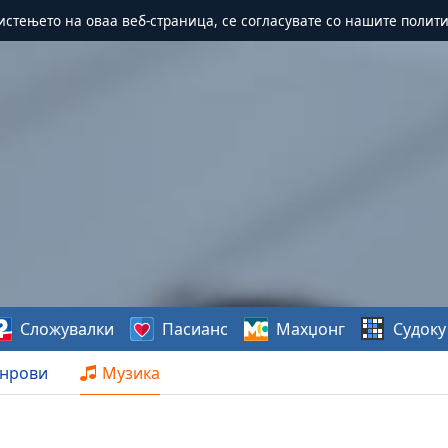
истењето на оваа веб-страница, се согласувате со нашите полит
Сложувалки
Пасианс
Махџонг
Судоку
нрови
Музика