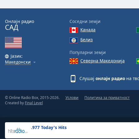
the
window.
Онлајн радио
Соседни земји
САД
Text
Канада
Color
Белиз
Opacity
Популарни земји
Јазик:
Северна Македонија
Македонски
Text
Background
Слушај
онлајн радио
на тво
Color
© Online Radio Box, 2015-2026.
Услови
Политика за приватност
Opacity
Created by
Final Level
Caption
Area
.977 Today's Hits
Background