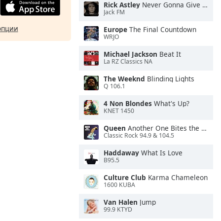
Rick Astley
Never Gonna Give You Up
Jack FM
опции
Europe
The Final Countdown
WRJO
Michael Jackson
Beat It
La RZ Classics NA
The Weeknd
Blinding Lights
Q 106.1
4 Non Blondes
What's Up?
KNET 1450
Queen
Another One Bites the Dust
Classic Rock 94.9 & 104.5
Haddaway
What Is Love
B95.5
Culture Club
Karma Chameleon
1600 KUBA
Van Halen
Jump
99.9 KTYD