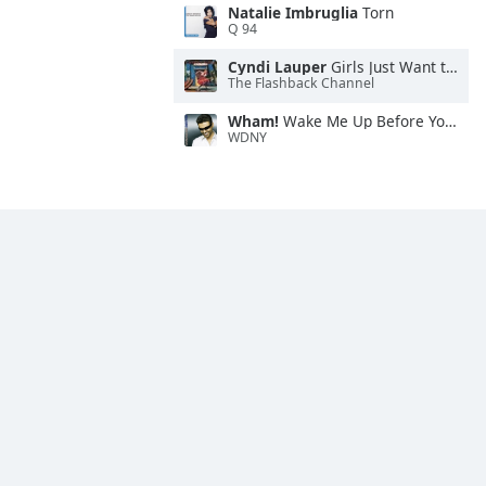
Natalie Imbruglia
Torn
Q 94
Cyndi Lauper
Girls Just Want to Have Fun
The Flashback Channel
Wham!
Wake Me Up Before You Go-Go
WDNY