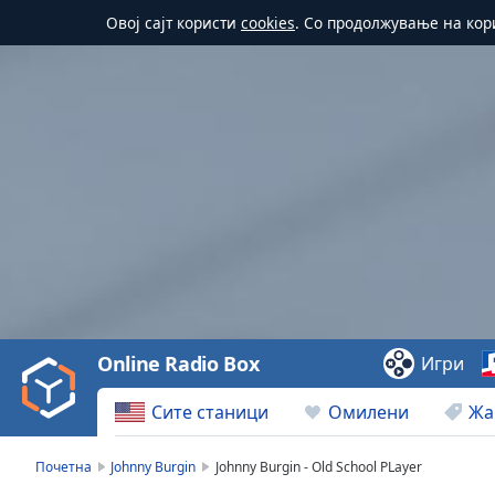
Овој сајт користи
cookies
. Со продолжување на кор
Video
Player
is
loading.
Play
Video
Online Radio Box
Игри
Play
Skip
Сите станици
Омилени
Жа
Backward
Skip
Forward
Почетна
Johnny Burgin
Johnny Burgin - Old School PLayer
Mute