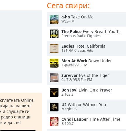
Сега свири:
a-ha
Take On Me
WLS-FM
The Police
Every Breath You Take
Precious Radio Eighties
Eagles
Hotel California
181.FM Classic Hits
Men At Work
Down Under
K-Jewel 99.3 FM
Survivor
Eye of the Tiger
94.7 & 95.5 Fox FM
Bon Jovi
Livin' On a Prayer
Z 103.3
есплатната Online
U2
With or Without You
ација на вашиот
Magic 98
 и слушајте ги
 радио станици
Cyndi Lauper
Time After Time
е и да сте!
B 105.7