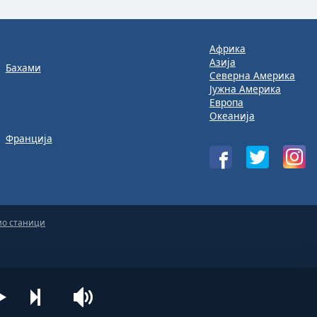
Африка
Азија
Бахами
Северна Америка
Јужна Америка
Европа
Океанија
Франција
ио станици