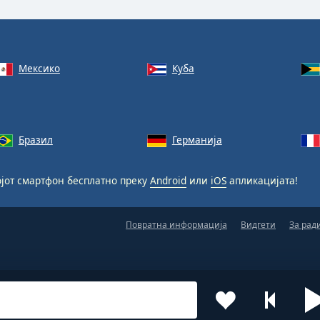
Мексико
Куба
Бразил
Германија
јот смартфон бесплатно преку
Android
или
iOS
апликацијата!
Повратна информација
Видгети
За рад