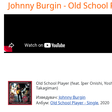
Current
Johnny Burgin - Old School
Time
0:00
/
Duration
-:-
Loaded
:
0.00%
0:00
Stream
Type
LIVE
Seek to
live,
currently
behind
live
LIVE
Remaining
Time
-
-:-
Old School Player (feat. Iper Onishi, Yo
Takagiman)
1x
Изведувач:
Johnny Burgin
Playback
Албум:
Old School Player - Single
, 2020
Rate