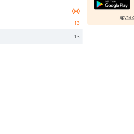
други 
13
13