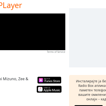
 PLayer
Terms of Service
shi Mizuno, Zee &
Инсталирајте ја б
Radio Box аплик
паметен телефон
вашите омилени
онлајн – кад