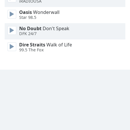
iRADIOUSA
Family
Oasis
Wonderwall
Star 98.5
Reset
No Doubt
Don't Speak
Done
DFK 24/7
Close
Modal
Dire Straits
Walk of Life
Dialog
99.5 The Fox
End
of
dialog
window.