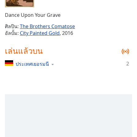
Time
-
-:-
Dance Upon Your Grave
1x
ศิลปิน:
The Brothers Comatose
Playback
อัลบั้ม:
City Painted Gold
, 2016
Rate
Chapters
เล่นแล้วบน
Chapters
2
ประเทศเยอรมนี
Descriptions
descriptions
off
,
selected
Subtitles
subtitles
settings
,
opens