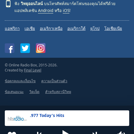
ฟัง
วิทยุออนไลน์
บนโทรศัพท์สมาร์ตโฟนของคุณได้ฟรีด้วย
แอปพลิเคชัน
Android
หรือ
iOS
!
แอฟริกา
เอเชีย
อเมริกาเหนือ
อเมริกาใต้
ยุโรป
โอเชียเนีย
© Online Radio Box, 2015-2026.
Created by
Final Level
ข้อตกลงและเงื่อนไข
ความเป็นส่วนตัว
ข้อเสนอแนะ
วิดเจ็ต
สำหรับสถานีวิทยุ
.977 Today's Hits