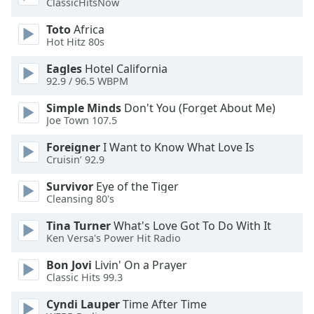
ClassicHitsNow
dialog
window.
Toto
Africa
Escape
Hot Hitz 80s
will
Eagles
Hotel California
cancel
92.9 / 96.5 WBPM
and
close
Simple Minds
Don't You (Forget About Me)
the
Joe Town 107.5
window.
Foreigner
I Want to Know What Love Is
Cruisin’ 92.9
Text
Color
Survivor
Eye of the Tiger
Cleansing 80's
Opacity
Tina Turner
What's Love Got To Do With It
Ken Versa's Power Hit Radio
Text
Bon Jovi
Livin' On a Prayer
Background
Classic Hits 99.3
Color
Cyndi Lauper
Time After Time