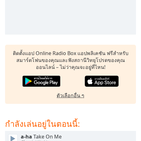
subtitles
settings
dialog
subtitles
off
,
selected
Audio
ติดตั้งแอป Online Radio Box แอปพลิเคชัน ฟรีสำหรับ
Track
สมาร์ตโฟนของคุณและฟังสถานีวิทยุโปรดของคุณ
Picture-
ออนไลน์ – ไม่ว่าคุณจะอยู่ที่ไหน!
in-
Picture
Fullscreen
This
is
ตัวเลือกอื่น ๆ
a
modal
window.
กำลังเล่นอยู่ในตอนนี้:
Beginning
a-ha
Take On Me
of