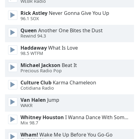
WEBR Radio
Opacity
Rick Astley
Never Gonna Give You Up
96.1 SOX
Caption
Queen
Another One Bites the Dust
Area
Rewind 94.3
Background
Color
Haddaway
What Is Love
98.5 WTFM
Opacity
Michael Jackson
Beat It
Precious Radio Pop
Font
Culture Club
Karma Chameleon
Cotidiana Radio
Size
Van Halen
Jump
WAKR
Text
Edge
Whitney Houston
I Wanna Dance With Somebody
Style
Mix 98.7
Wham!
Wake Me Up Before You Go-Go
Font