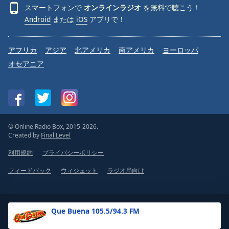
スマートフォンで
オンラインラジオ
を無料で聴こう！
Android
または
iOS
アプリで！
アフリカ
アジア
北アメリカ
南アメリカ
ヨーロッパ
オセアニア
© Online Radio Box, 2015-2026.
Created by
Final Level
利用規約
プライバシーポリシー
フィードバック
ウィジェット
ラジオ局向け
Que Buena 105.5/94.3 FM