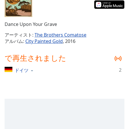
Remaining
Time
-
-:-
Dance Upon Your Grave
1x
アーティスト:
The Brothers Comatose
Playback
アルバム:
City Painted Gold
, 2016
Rate
Chapters
で再生されました
Chapters
2
ドイツ
Descriptions
descriptions
off
,
selected
Subtitles
subtitles
settings
,