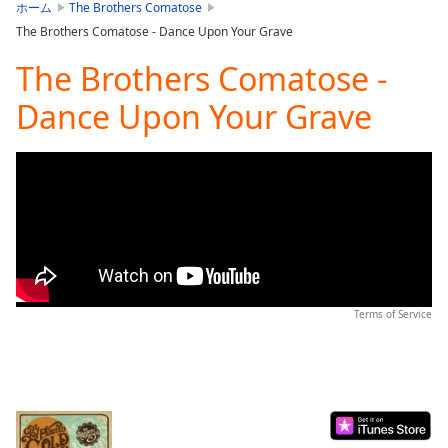
is
ホーム
The Brothers Comatose
loading.
The Brothers Comatose - Dance Upon Your Grave
Play
Video
The Brothers Comatose -
Play
Dance Upon Your Grave
Skip
Backward
Skip
Forward
Mute
Current
Time
0:00
/
Duration
-:-
Loaded
:
0.00%
Terms of Service
Stream
Type
LIVE
Seek to
live,
currently
behind
live
LIVE