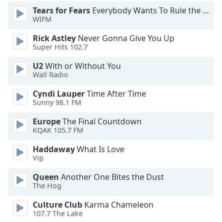
Color
Tears for Fears
Everybody Wants To Rule the World
WIFM
Opacity
Rick Astley
Never Gonna Give You Up
Super Hits 102.7
Caption
U2
With or Without You
Area
Wall Radio
Background
Color
Cyndi Lauper
Time After Time
Sunny 98.1 FM
Opacity
Europe
The Final Countdown
KQAK 105.7 FM
Font
Haddaway
What Is Love
Vip
Size
Queen
Another One Bites the Dust
The Hog
Text
Edge
Culture Club
Karma Chameleon
Style
107.7 The Lake