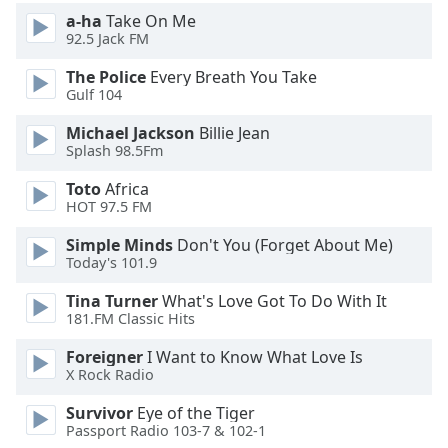
Beginning
a-ha
Take On Me
of
92.5 Jack FM
dialog
window.
The Police
Every Breath You Take
Escape
Gulf 104
will
Michael Jackson
Billie Jean
cancel
Splash 98.5Fm
and
close
Toto
Africa
the
HOT 97.5 FM
window.
Simple Minds
Don't You (Forget About Me)
Today's 101.9
Text
Color
Tina Turner
What's Love Got To Do With It
181.FM Classic Hits
Opacity
Foreigner
I Want to Know What Love Is
X Rock Radio
Text
Survivor
Eye of the Tiger
Background
Passport Radio 103-7 & 102-1