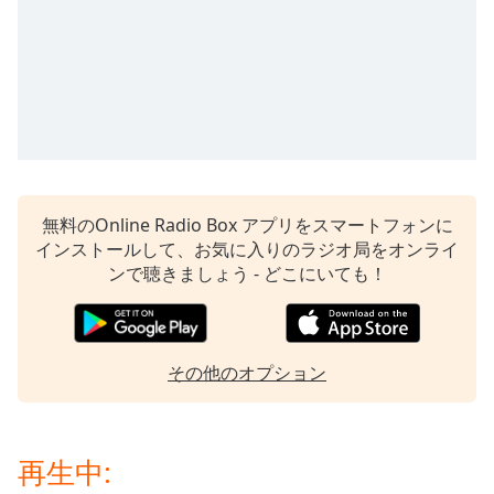
opens
subtitles
settings
dialog
subtitles
off
,
selected
Audio
無料のOnline Radio Box アプリをスマートフォンに
Track
インストールして、お気に入りのラジオ局をオンライ
Picture-
ンで聴きましょう - どこにいても！
in-
Picture
Fullscreen
This
is
その他のオプション
a
modal
window.
再生中: