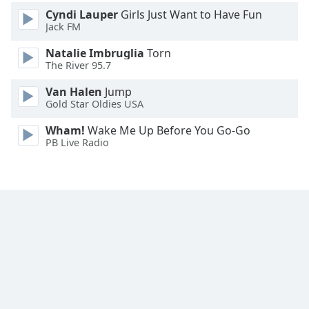
Cyndi Lauper
Girls Just Want to Have Fun
Font
Jack FM
Family
Natalie Imbruglia
Torn
The River 95.7
Reset
Van Halen
Jump
Done
Gold Star Oldies USA
Close
Modal
Wham!
Wake Me Up Before You Go-Go
Dialog
PB Live Radio
End
of
dialog
window.