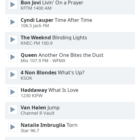
Bon Jovi
Livin' On a Prayer
Opacity
KFTM 1400 AM
Cyndi Lauper
Time After Time
Caption
106.5 Jack FM
Area
The Weeknd
Blinding Lights
Background
KNEC-FM 100.9
Color
Queen
Another One Bites the Dust
Mix 107.9 FM - WFMX
Opacity
4 Non Blondes
What's Up?
KSOK
Font
Size
Haddaway
What Is Love
1230 KIFW
Van Halen
Jump
Text
Channel R Vault
Edge
Style
Natalie Imbruglia
Torn
Star 96.7
Font