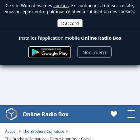
Ce site Web utilise des
cookies
. En continuant à utiliser ce site,
vous acceptez notre politique relative à l’utilisation des cookies.
Installez l'application mobile
Online Radio Box
Non, merci
Online Radio Box
Video
Player
is
Accueil
The Brothers Comatose
loading.
The Brothers Comatose - Dance Upon Your Grave