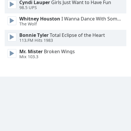
Cyndi Lauper
Girls Just Want to Have Fun
Family
98.5 UPS
Whitney Houston
I Wanna Dance With Somebody
The Wolf
Reset
Done
Bonnie Tyler
Total Eclipse of the Heart
Close
113.FM Hits 1983
Modal
Dialog
Mr. Mister
Broken Wings
End
Mix 103.3
of
dialog
window.