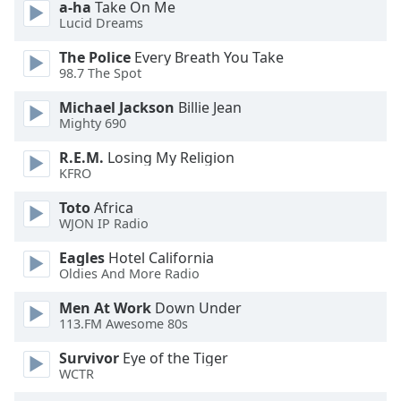
a-ha
Take On Me
dialog
Lucid Dreams
window.
Escape
The Police
Every Breath You Take
will
98.7 The Spot
cancel
Michael Jackson
Billie Jean
and
Mighty 690
close
the
R.E.M.
Losing My Religion
window.
KFRO
Toto
Africa
Text
WJON IP Radio
Color
Eagles
Hotel California
Oldies And More Radio
Opacity
Men At Work
Down Under
113.FM Awesome 80s
Text
Background
Survivor
Eye of the Tiger
Color
WCTR