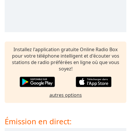
subtitles
settings
dialog
subtitles
off
,
selected
Audio
Installez l'application gratuite Online Radio Box
Track
pour votre téléphone intelligent et d'écouter vos
Picture-
stations de radio préférées en ligne où que vous
in-
soyez!
Picture
Fullscreen
This
is
a
autres options
modal
window.
Émission en direct:
Beginning
of