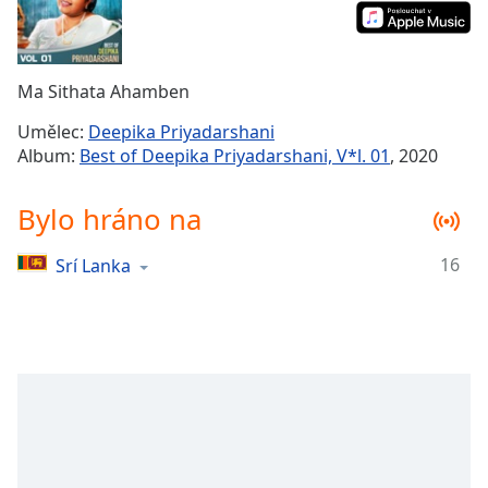
Remaining
Time
-
-:-
Ma Sithata Ahamben
1x
Umělec:
Deepika Priyadarshani
Playback
Album:
Best of Deepika Priyadarshani, V*l. 01
, 2020
Rate
Chapters
Bylo hráno na
Chapters
16
Srí Lanka
Descriptions
descriptions
off
,
selected
Subtitles
subtitles
settings
,