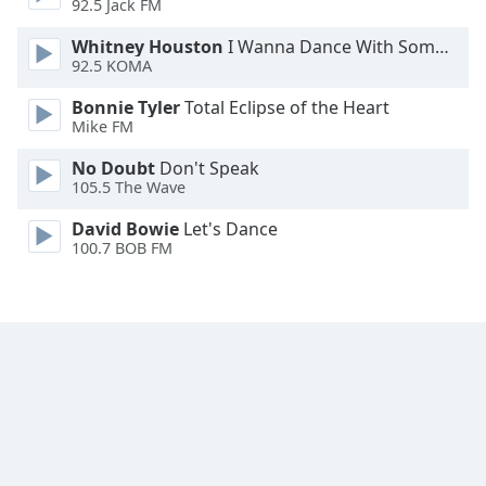
92.5 Jack FM
Font
Whitney Houston
I Wanna Dance With Somebody
Family
92.5 KOMA
Bonnie Tyler
Total Eclipse of the Heart
Mike FM
Reset
Done
No Doubt
Don't Speak
Close
105.5 The Wave
Modal
Dialog
David Bowie
Let's Dance
End
100.7 BOB FM
of
dialog
window.