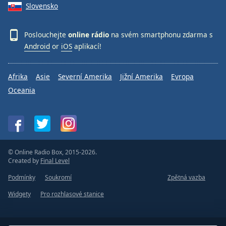
Slovensko
Poslouchejte
online rádio
na svém smartphonu zdarma s
Android
or
iOS
aplikací!
Afrika
Asie
Severní Amerika
Jižní Amerika
Evropa
Oceania
© Online Radio Box, 2015-2026.
Created by
Final Level
Podmínky
Soukromí
Zpětná vazba
Widgety
Pro rozhlasové stanice