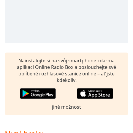
opens
subtitles
settings
dialog
subtitles
off
,
selected
Audio
Nainstalujte si na svůj smartphone zdarma
Track
aplikaci Online Radio Box a poslouchejte své
Picture-
oblíbené rozhlasové stanice online – ať jste
in-
kdekoliv!
Picture
Fullscreen
This
is
a
jiné možnost
modal
window.