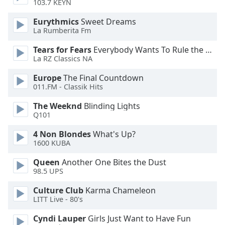
Color
103.7 KEYN
Eurythmics
Sweet Dreams
Opacity
La Rumberita Fm
Tears for Fears
Everybody Wants To Rule the World
Caption
La RZ Classics NA
Area
Europe
The Final Countdown
Background
011.FM - Classik Hits
Color
The Weeknd
Blinding Lights
Q101
Opacity
4 Non Blondes
What's Up?
1600 KUBA
Font
Size
Queen
Another One Bites the Dust
98.5 UPS
Culture Club
Karma Chameleon
Text
LITT Live - 80's
Edge
Style
Cyndi Lauper
Girls Just Want to Have Fun