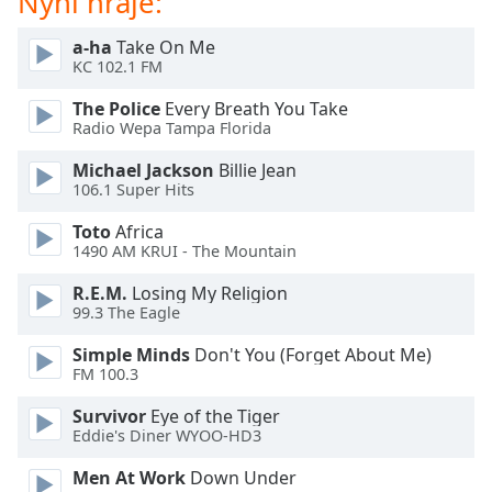
Nyní hraje:
Beginning
of
a-ha
Take On Me
dialog
KC 102.1 FM
window.
Escape
The Police
Every Breath You Take
will
Radio Wepa Tampa Florida
cancel
Michael Jackson
Billie Jean
and
106.1 Super Hits
close
the
Toto
Africa
window.
1490 AM KRUI - The Mountain
R.E.M.
Losing My Religion
Text
99.3 The Eagle
Color
Simple Minds
Don't You (Forget About Me)
FM 100.3
Opacity
Survivor
Eye of the Tiger
Eddie's Diner WYOO-HD3
Text
Background
Men At Work
Down Under