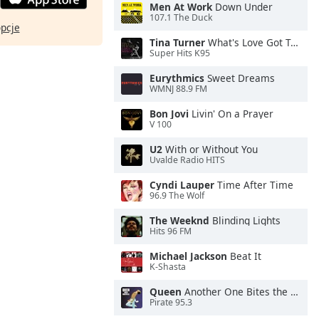
Men At Work
Down Under
107.1 The Duck
opcje
Tina Turner
What's Love Got To Do With It
Super Hits K95
Eurythmics
Sweet Dreams
WMNJ 88.9 FM
Bon Jovi
Livin' On a Prayer
V 100
U2
With or Without You
Uvalde Radio HITS
Cyndi Lauper
Time After Time
96.9 The Wolf
The Weeknd
Blinding Lights
Hits 96 FM
Michael Jackson
Beat It
K-Shasta
Queen
Another One Bites the Dust
Pirate 95.3