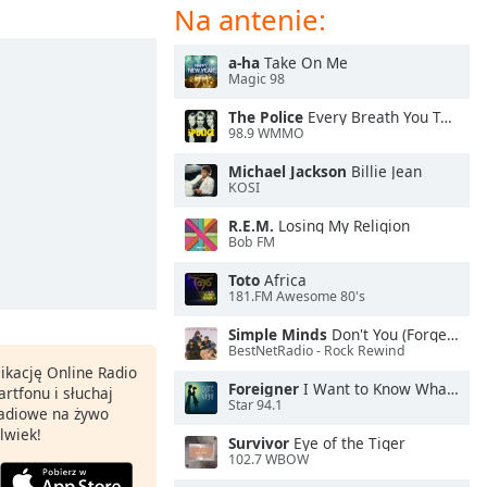
Na antenie:
a-ha
Take On Me
Magic 98
The Police
Every Breath You Take
98.9 WMMO
Michael Jackson
Billie Jean
KOSI
R.E.M.
Losing My Religion
Bob FM
Toto
Africa
181.FM Awesome 80's
Simple Minds
Don't You (Forget About Me)
BestNetRadio - Rock Rewind
ikację Online Radio
Foreigner
I Want to Know What Love Is
rtfonu i słuchaj
Star 94.1
 radiowe na żywo
lwiek!
Survivor
Eye of the Tiger
102.7 WBOW