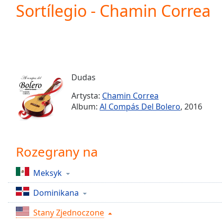
Current
Sortílegio - Chamin Correa
Time
0:00
/
Duration
-:-
Loaded
:
0.00%
0:00
Dudas
Stream
Type
LIVE
Artysta:
Chamin Correa
Seek to
Album:
Al Compás Del Bolero
, 2016
live,
currently
behind
live
LIVE
Remaining
Rozegrany na
Time
-
-:-
Meksyk
1x
Dominikana
Playback
Rate
Stany Zjednoczone