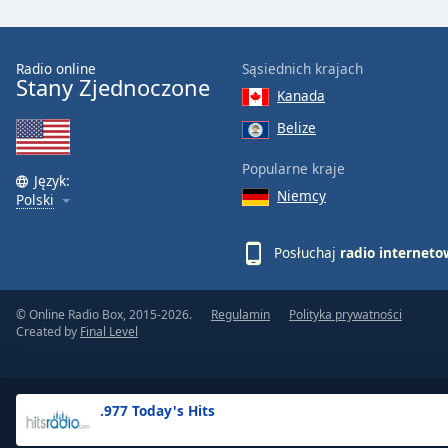
the
window.
Radio online
Sąsiednich krajach
Stany Zjednoczone
Text
Kanada
Color
Belize
Opacity
Popularne kraje
Język:
Niemcy
Polski
Text
Background
Posłuchaj
radio internet
Color
© Online Radio Box, 2015-2026.
Regulamin
Polityka prywatności
Opacity
Created by
Final Level
Caption
Area
.977 Today's Hits
Background