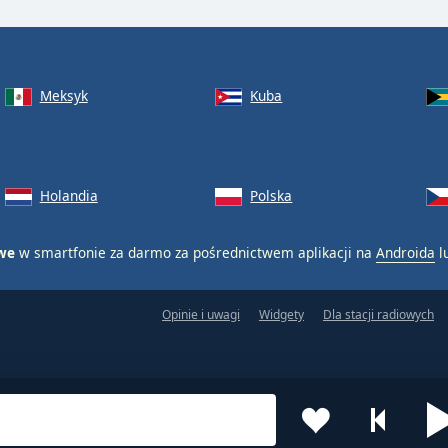
Meksyk
Kuba
Holandia
Polska
owe
w smartfonie za darmo za pośrednictwem aplikacji na
Androida
l
Opinie i uwagi
Widgety
Dla stacji radiowych