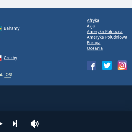
Afryka
Azja
Bahamy
Ameryka Północna
Ameryka Południowa
Europa
Oceania
Czechy
ub
iOS
!