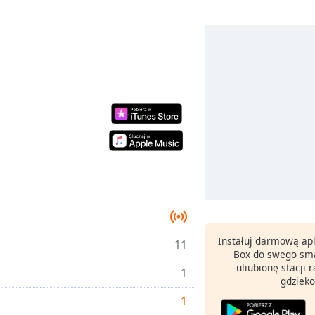
Instałuj darmową apl
11
Box do swego sma
uliubionę stacji
1
gdzieko
1