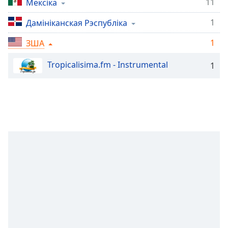
11
Мексіка
Remaining
Time
-
1
Дамініканская Рэспубліка
-:-
1
ЗША
1x
Tropicalisima.fm - Instrumental
1
Playback
Rate
Chapters
Chapters
Descriptions
descriptions
off
,
selected
Subtitles
subtitles
settings
,