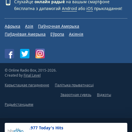
Слухайце
онлайн радыё
на вашым смартфоне
бясплатна з дапамогай
Android
або
iOS
прыкладання!
Афрыка
Азія
Паўночная Амерыка
Паўднёвая Амерыка
Еўропа
Акіянія
© Online Radio Box, 2015-2026.
Created by
Final Level
Карыстацкае пагадненне
Палітыка прыватнасці
Зваротная сувязь
Віджэты
Радыёстанцыям
.977 Today's Hits