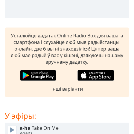
opens
subtitles
settings
dialog
subtitles
Усталюйце дадатак Online Radio Box для вашага
off
,
смартфона і слухайце любімыя радыёстанцыі
selected
онлайн, дзе б вы ні знаходзіліся! Цяпер ваша
любімае радыё ў вас у кішэні, дзякуючы нашаму
Audio
Track
зручнаму дадатку.
Picture-
in-
Picture
інші варіанти
Fullscreen
This
is
a
У эфіры:
modal
window.
a-ha
Take On Me
WEBO