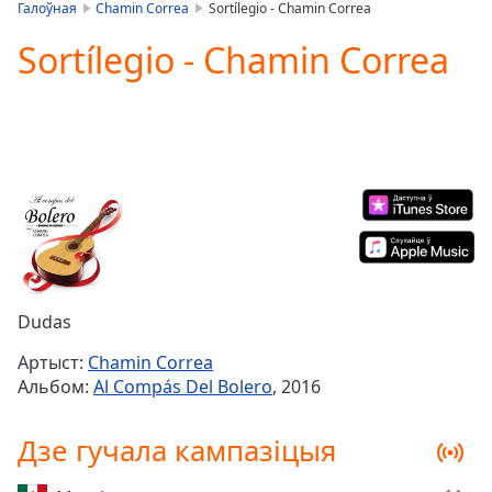
is
Галоўная
Chamin Correa
Sortílegio - Chamin Correa
loading.
Sortílegio - Chamin Correa
Play
Video
Play
Skip
Backward
Skip
Forward
Mute
Current
Time
0:00
/
Duration
-:-
Dudas
Loaded
:
0.00%
Артыст:
Chamin Correa
Stream
Альбом:
Al Compás Del Bolero
, 2016
Type
LIVE
Seek to
Дзе гучала кампазіцыя
live,
currently
behind
live
LIVE