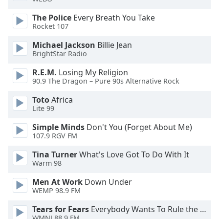
Beginning
of
The Police
Every Breath You Take
dialog
Rocket 107
window.
Escape
Michael Jackson
Billie Jean
BrightStar Radio
will
cancel
R.E.M.
Losing My Religion
and
90.9 The Dragon – Pure 90s Alternative Rock
close
the
Toto
Africa
window.
Lite 99
Simple Minds
Don't You (Forget About Me)
Text
107.9 RGV FM
Color
Tina Turner
What's Love Got To Do With It
Warm 98
Opacity
Men At Work
Down Under
WEMP 98.9 FM
Text
Background
Tears for Fears
Everybody Wants To Rule the World
WMNJ 88.9 FM