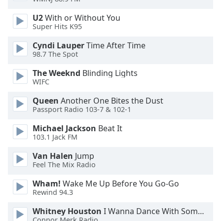
Color
U2
With or Without You
Super Hits K95
Opacity
Cyndi Lauper
Time After Time
98.7 The Spot
Caption
Area
The Weeknd
Blinding Lights
Background
WIFC
Color
Queen
Another One Bites the Dust
Passport Radio 103-7 & 102-1
Opacity
Michael Jackson
Beat It
103.1 Jack FM
Font
Van Halen
Jump
Size
Feel The Mix Radio
Wham!
Wake Me Up Before You Go-Go
Text
Rewind 94.3
Edge
Style
Whitney Houston
I Wanna Dance With Somebody
Connor Merk Radio