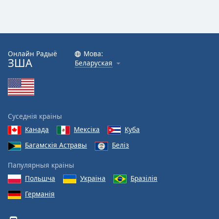
Онлайн Радыё
Мова:
ЗША
Беларуская
Суседнія краіны
Канада
Мексіка
Куба
Багамскія Астравы
Беліз
Папулярныя краіны
Польшча
Украіна
Бразілія
Германія