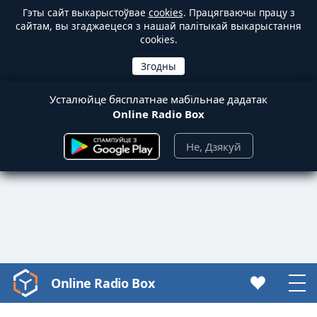
Гэты сайт выкарыстоўвае
cookies
. Працягваючы працу з
сайтам, вы згаджаецеся з нашай палітыкай выкарыстання
cookies.
Усталюйце бясплатнае мабільнае дадатак
Online Radio Box
Не, Дзякуй
Online Radio Box
Video
Player