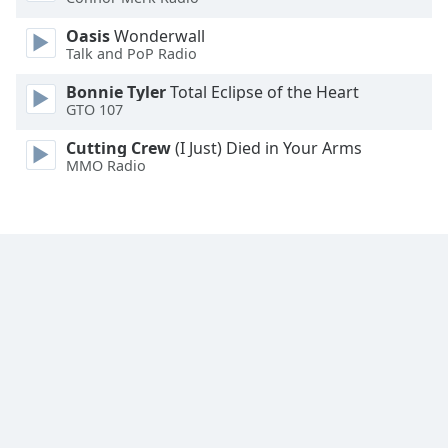
Font
Oasis
Wonderwall
Talk and PoP Radio
Family
Bonnie Tyler
Total Eclipse of the Heart
GTO 107
Reset
Done
Cutting Crew
(I Just) Died in Your Arms
Close
MMO Radio
Modal
Dialog
End
of
dialog
window.