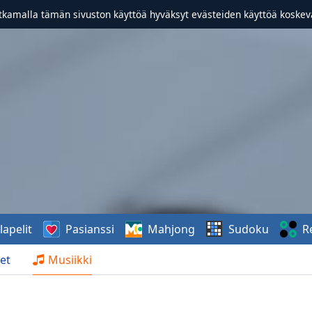
atkamalla tämän sivuston käyttöä hyväksyt evästeiden käyttöä koske
lapelit
Pasianssi
Mahjong
Sudoku
R
et
Musiikki