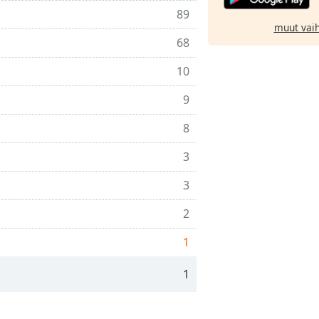
89
muut vai
68
10
9
8
3
3
2
1
1