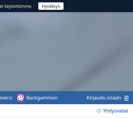
vat käytäntömme.
eversi
Backgammon
Kirjaudu sisään
Yhdysvallat