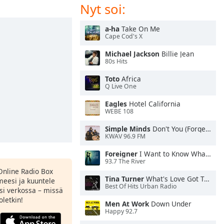
Nyt soi:
a-ha
Take On Me
Cape Cod's X
Michael Jackson
Billie Jean
80s Hits
Toto
Africa
Q Live One
Eagles
Hotel California
WEBE 108
Simple Minds
Don't You (Forget About Me)
KWAV 96.9 FM
Foreigner
I Want to Know What Love Is
93.7 The River
Online Radio Box
Tina Turner
What's Love Got To Do With It
meesi ja kuuntele
Best Of Hits Urban Radio
si verkossa – missä
oletkin!
Men At Work
Down Under
Happy 92.7