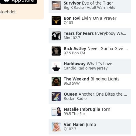
Survivor
Eye of the Tiger
Big R Radio - Adult Warm Hits
htoehdot
Bon Jovi
Livin' On a Prayer
Q103
Tears for Fears
Everybody Wants To Rule the World
Mix 102.7
Rick Astley
Never Gonna Give You Up
97.5 Bob FM
Haddaway
What Is Love
Candid Radio New Jersey
The Weeknd
Blinding Lights
96.3 SVW
Queen
Another One Bites the Dust
Rockin Radio
Natalie Imbruglia
Torn
99.5 The Fox
Van Halen
Jump
Q102.3