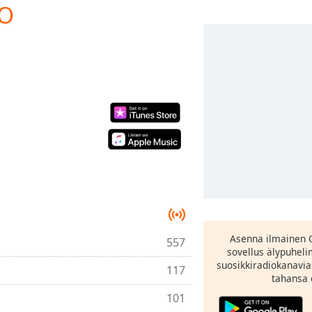
IO
Asenna ilmainen 
557
sovellus älypuheli
suosikkiradiokanavia
117
tahansa 
101