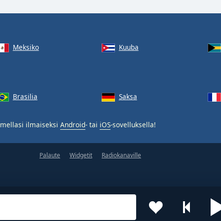
Meksiko
Kuuba
Brasilia
Saksa
mellasi ilmaiseksi
Android
- tai
iOS
-sovelluksella!
Palaute
Widgetit
Radiokanaville