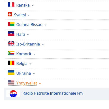
Chapters
Ranska
Chapters
Sveitsi
Descriptions
Guinea-Bissau
descriptions
Haiti
off
,
selected
Iso-Britannia
Subtitles
Komorit
subtitles
Belgia
settings
,
opens
Ukraina
subtitles
settings
Yhdysvallat
dialog
subtitles
Radio Patriote Internationale Fm
off
,
selected