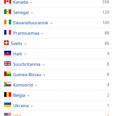
Time
-
556
Kanada
-:-
129
Senegal
1x
100
Elevandiluurannik
Playback
Rate
88
Prantsusmaa
Chapters
66
Šveits
Chapters
9
Haiti
Descriptions
8
Suurbritannia
descriptions
off
,
8
Guinea-Bissau
selected
4
Komoorid
Subtitles
2
Belgia
subtitles
settings
,
1
Ukraina
opens
1