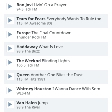
Bon Jovi
Livin' On a Prayer
Family
94.3 Jack FM
Tears for Fears
Everybody Wants To Rule the World
Reset
113.FM Awesome 80s
Done
Close
Europe
The Final Countdown
Modal
Thunder Rock FM
Dialog
End
Haddaway
What Is Love
of
98.9 The Buzz
dialog
The Weeknd
Blinding Lights
window.
106.5 Jack FM
Queen
Another One Bites the Dust
113.FM Hits 1981
Whitney Houston
I Wanna Dance With Somebody
WLS-FM
Van Halen
Jump
98.9 The River