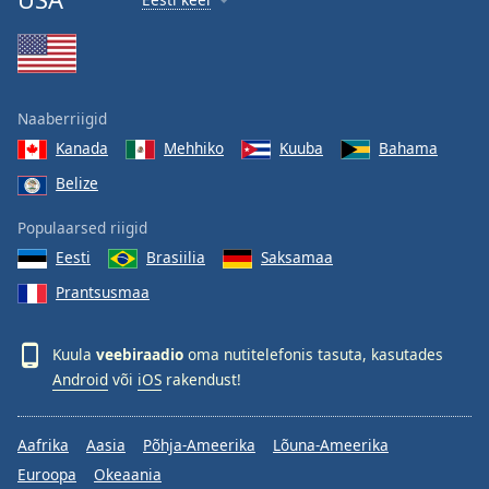
Naaberriigid
Kanada
Mehhiko
Kuuba
Bahama
Belize
Populaarsed riigid
Eesti
Brasiilia
Saksamaa
Prantsusmaa
Kuula
veebiraadio
oma nutitelefonis tasuta, kasutades
Android
või
iOS
rakendust!
Aafrika
Aasia
Põhja-Ameerika
Lõuna-Ameerika
Euroopa
Okeaania