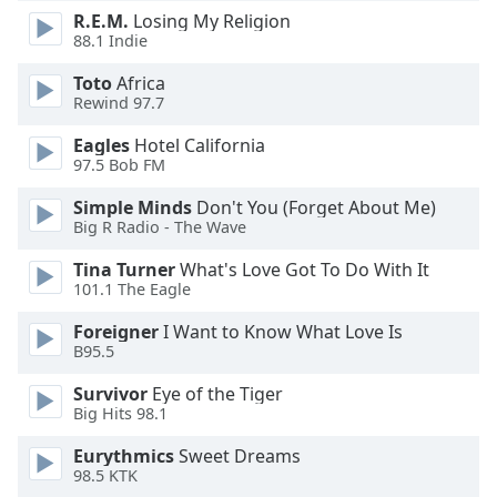
R.E.M.
Losing My Religion
Opacity
88.1 Indie
Toto
Africa
Caption
Rewind 97.7
Area
Background
Eagles
Hotel California
Color
97.5 Bob FM
Simple Minds
Don't You (Forget About Me)
Big R Radio - The Wave
Opacity
Tina Turner
What's Love Got To Do With It
101.1 The Eagle
Font
Size
Foreigner
I Want to Know What Love Is
B95.5
Text
Survivor
Eye of the Tiger
Edge
Big Hits 98.1
Style
Eurythmics
Sweet Dreams
98.5 KTK
Font