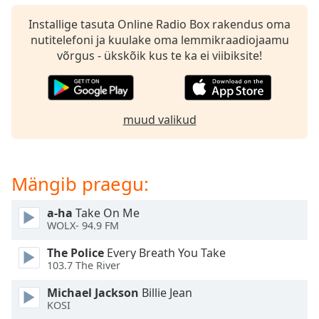
dialog
window.
Installige tasuta Online Radio Box rakendus oma
Escape
nutitelefoni ja kuulake oma lemmikraadiojaamu
will
võrgus - ükskõik kus te ka ei viibiksite!
cancel
and
close
the
muud valikud
window.
Text
Mängib praegu:
Color
a-ha
Take On Me
Opacity
WOLX- 94.9 FM
The Police
Every Breath You Take
Text
103.7 The River
Background
Michael Jackson
Billie Jean
Color
KOSI