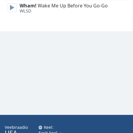
Wham!
Wake Me Up Before You Go-Go
WLSD
Veebiraadio
Keel:
USA
Eesti keel