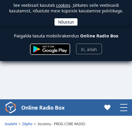
See veebisait kasutab
cookies
. Jätkates selle veebisaidi
kasutamist, nõustute meie küpsiste kasutamise poliitikaga.
Paigalda tasuta mobiilirakendus
Online Radio Box
Ei, aitäh
Online Radio Box
Video
Player
is
Avaleht
Zépho
Inconnu - PROG CORE RADIO
loading.