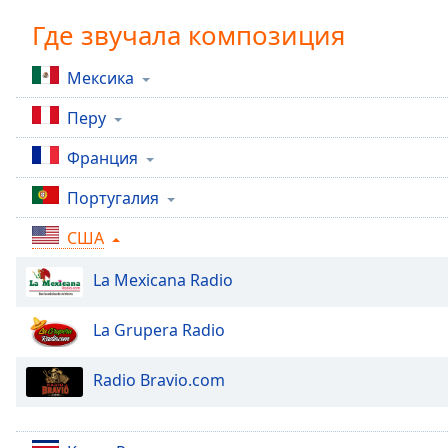
Chapters
Где звучала композиция
Chapters
Мексика
Descriptions
Перу
descriptions
off
,
Франция
selected
Португалия
Subtitles
США
subtitles
settings
,
La Mexicana Radio
opens
subtitles
settings
La Grupera Radio
dialog
subtitles
Radio Bravio.com
off
,
selected