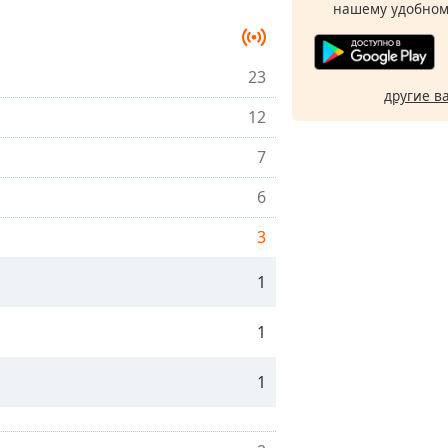
нашему удобном
23
другие в
12
7
6
3
1
1
1