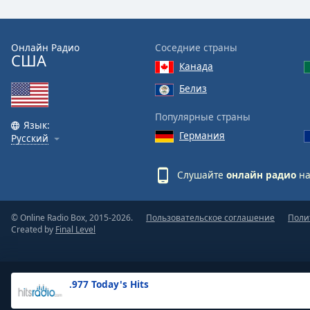
the
window.
Онлайн Радио
Соседние страны
США
Text
Канада
Color
Белиз
Opacity
Популярные страны
Язык:
Германия
Русский
Text
Background
Слушайте
онлайн радио
на
Color
© Online Radio Box, 2015-2026.
Пользовательское соглашение
Поли
Opacity
Created by
Final Level
Caption
Area
.977 Today's Hits
Background