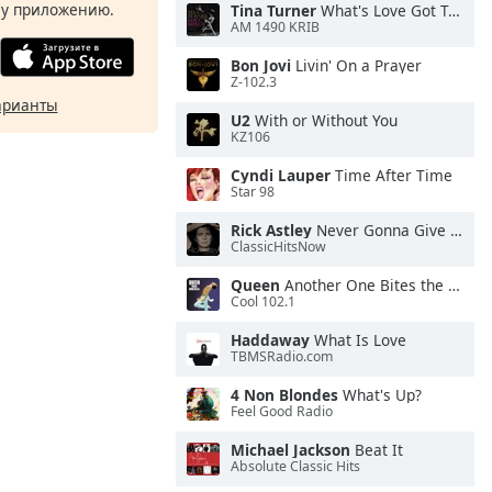
у приложению.
Tina Turner
What's Love Got To Do With It
AM 1490 KRIB
Bon Jovi
Livin' On a Prayer
Z-102.3
арианты
U2
With or Without You
KZ106
Cyndi Lauper
Time After Time
Star 98
Rick Astley
Never Gonna Give You Up
ClassicHitsNow
Queen
Another One Bites the Dust
Cool 102.1
Haddaway
What Is Love
TBMSRadio.com
4 Non Blondes
What's Up?
Feel Good Radio
Michael Jackson
Beat It
Absolute Classic Hits