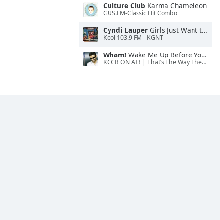
Culture Club
Karma Chameleon
GUS.FM-Classic Hit Combo
Cyndi Lauper
Girls Just Want to Have Fun
Kool 103.9 FM - KGNT
Wham!
Wake Me Up Before You Go-Go
KCCR ON AIR | That’s The Way The Cookie Crumbles