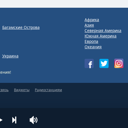
Африка
Азия
Багамские Острова
Северная Америка
Южная Америка
Европа
Океания
Украина
ения!
связь
Виджеты
Радиостанциям