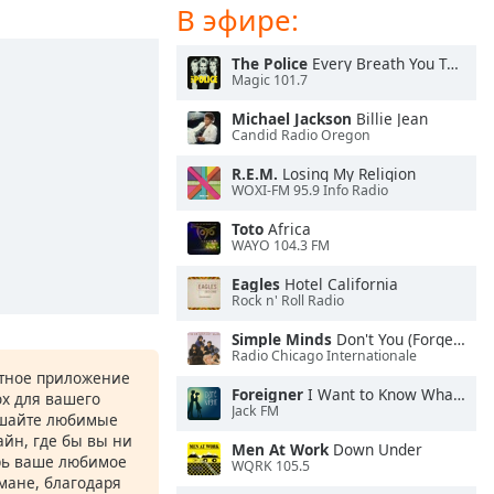
В эфире:
The Police
Every Breath You Take
Magic 101.7
Michael Jackson
Billie Jean
Candid Radio Oregon
R.E.M.
Losing My Religion
WOXI-FM 95.9 Info Radio
Toto
Africa
WAYO 104.3 FM
Eagles
Hotel California
Rock n' Roll Radio
Simple Minds
Don't You (Forget About Me)
Radio Chicago Internationale
атное приложение
Foreigner
I Want to Know What Love Is
ox для вашего
Jack FM
ушайте любимые
йн, где бы вы ни
Men At Work
Down Under
рь ваше любимое
WQRK 105.5
рмане, благодаря