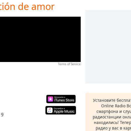
nción de amor
Terms of Service
Установите беспл
Online Radio B
смартфона и сл
19
радиостанции онла
находились! Тепе
радио у вас в ка