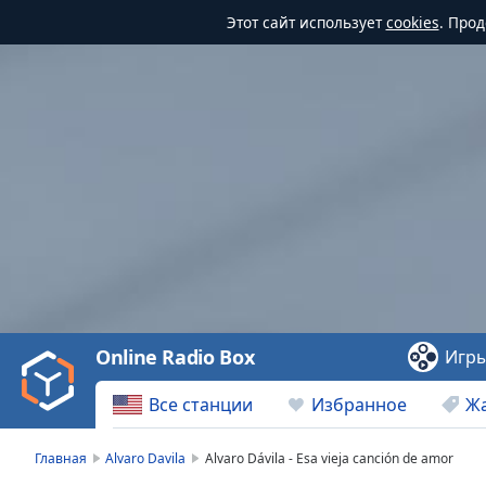
Этот сайт использует
cookies
. Про
Video
Player
is
loading.
Play
Video
Online Radio Box
Игр
Play
Skip
Все станции
Избранное
Ж
Backward
Skip
Forward
Главная
Alvaro Davila
Alvaro Dávila - Esa vieja canción de amor
Mute