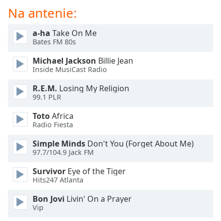
Color
Na antenie:
Opacity
a-ha
Take On Me
Bates FM 80s
Caption
Michael Jackson
Billie Jean
Area
Inside MusiCast Radio
Background
R.E.M.
Losing My Religion
Color
99.1 PLR
Toto
Africa
Opacity
Radio Fiesta
Simple Minds
Don't You (Forget About Me)
Font
97.7/104.9 Jack FM
Size
Survivor
Eye of the Tiger
Hits247 Atlanta
Text
Edge
Bon Jovi
Livin' On a Prayer
Vip
Style