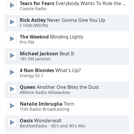
Tears for Fears
Everybody Wants To Rule the World
Coyote Radio
Font
Family
Rick Astley
Never Gonna Give You Up
I-1430 (WION)
Reset
The Weeknd
Blinding Lights
Done
Pro FM
Close
Michael Jackson
Beat It
Modal
Dialog
181.FM Jammin
End
of
4 Non Blondes
What's Up?
Energy 92.1
dialog
window.
Queen
Another One Bites the Dust
88Nine Radio Milwaukee
Natalie Imbruglia
Torn
TGN Radio Broadcasting
Oasis
Wonderwall
BestNetRadio - 80's and 90's Mix