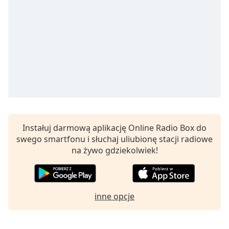
Beginning
of
dialog
window.
Escape
will
cancel
and
close
the
window.
Instałuj darmową aplikację Online Radio Box do
Text
swego smartfonu i słuchaj uliubionę stacji radiowe
Color
na żywo gdziekolwiek!
Opacity
inne opcje
Text
Background