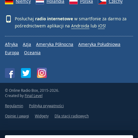
Niemcy
Holandia
Polska
Czechy
Posłuchaj
radio internetowe
w smartfonie za darmo za
pośrednictwem aplikacji na
Androida
lub
iOS
!
Afryka
Azja
Ameryka Północna
Ameryka Południowa
Europa
Oceania
© Online Radio Box, 2015-2026.
Created by
Final Level
Regulamin
Polityka prywatności
Opinie i uwagi
Widgety
Dla stacji radiowych