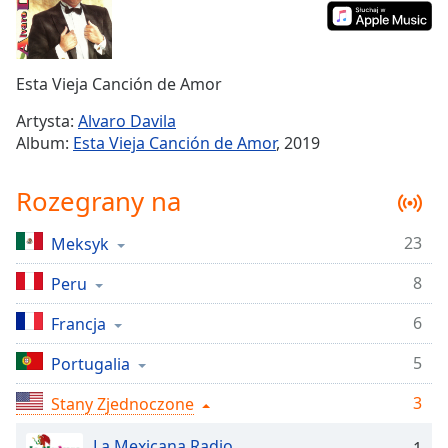
Remaining
Time
-
-:-
Esta Vieja Canción de Amor
1x
Artysta:
Alvaro Davila
Playback
Album:
Esta Vieja Canción de Amor
, 2019
Rate
Chapters
Rozegrany na
Chapters
23
Meksyk
Descriptions
8
Peru
descriptions
off
,
6
Francja
selected
5
Portugalia
Subtitles
3
Stany Zjednoczone
subtitles
settings
,
La Mexicana Radio