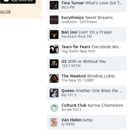
Tina Turner
What's Love Got To Do With It
WLS-FM
opciók
Eurythmics
Sweet Dreams
GotRadio - Girl Power
Bon Jovi
Livin' On a Prayer
Aardvark Rock FM
Tears for Fears
Everybody Wants To Rule the World
Digi Radio New York
U2
With or Without You
103.7 KEYN
The Weeknd
Blinding Lights
The New 95.1 KBBY
Queen
Another One Bites the Dust
My 101.5
Culture Club
Karma Chameleon
Arrow 107.1
Van Halen
Jump
Q-FM96