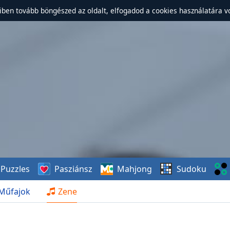
ben tovább böngészed az oldalt, elfogadod a cookies használatára v
Puzzles
Pasziánsz
Mahjong
Sudoku
Műfajok
Zene