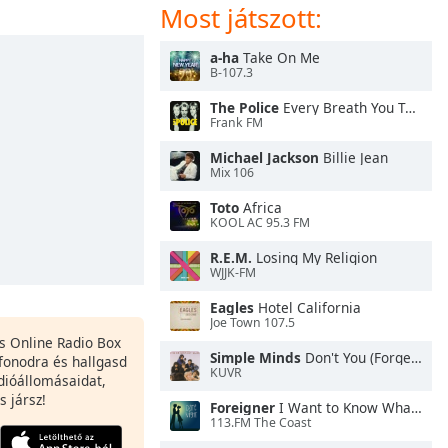
Most játszott:
a-ha
Take On Me
B-107.3
The Police
Every Breath You Take
Frank FM
Michael Jackson
Billie Jean
Mix 106
Toto
Africa
KOOL AC 95.3 FM
R.E.M.
Losing My Religion
WJJK-FM
Eagles
Hotel California
Joe Town 107.5
es Online Radio Box
Simple Minds
Don't You (Forget About Me)
fonodra és hallgasd
KUVR
dióállomásaidat,
s jársz!
Foreigner
I Want to Know What Love Is
113.FM The Coast