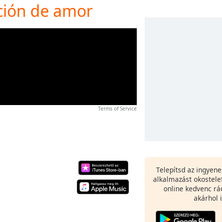
nción de amor
Terms of Service
Telepítsd az ingyen
alkalmazást okostele
online kedvenc rá
akárhol i