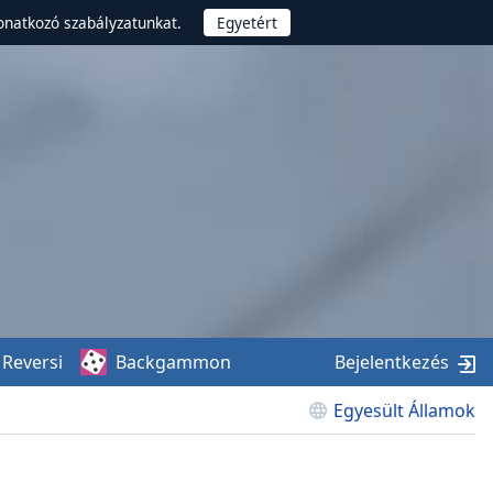
onatkozó szabályzatunkat.
Reversi
Backgammon
Bejelentkezés
Egyesült Államok