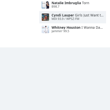
Natalie Imbruglia
Torn
B98.7
Cyndi Lauper
Girls Just Want to Have Fun
MIX 93.9 / WPSZ-FM
Whitney Houston
I Wanna Dance With Somebody
Jammin’ 99.5