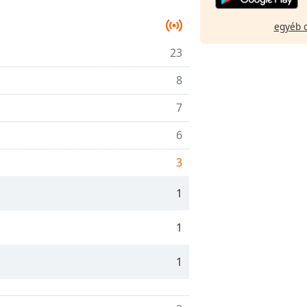
egyéb 
23
8
7
6
3
1
1
1