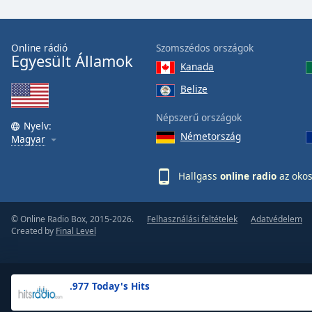
the
window.
Online rádió
Szomszédos országok
Egyesült Államok
Text
Kanada
Color
Belize
Opacity
Népszerű országok
Nyelv:
Németország
Magyar
Text
Background
Hallgass
online radio
az okos
Color
© Online Radio Box, 2015-2026.
Felhasználási feltételek
Adatvédelem
Opacity
Created by
Final Level
Caption
Area
.977 Today's Hits
Background