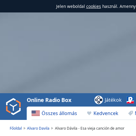
Jelen weboldal
cookies
használ. Amennyi
Video
Player
is
loading.
Play
Video
Online Radio Box
Játékok
Play
Skip
Összes állomás
Kedvencek
Backward
Skip
Forward
Főoldal
Alvaro Davila
Alvaro Dávila - Esa vieja canción de amor
Mute