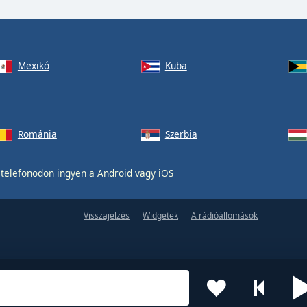
Mexikó
Kuba
Románia
Szerbia
telefonodon ingyen a
Android
vagy
iOS
Visszajelzés
Widgetek
A rádióállomások