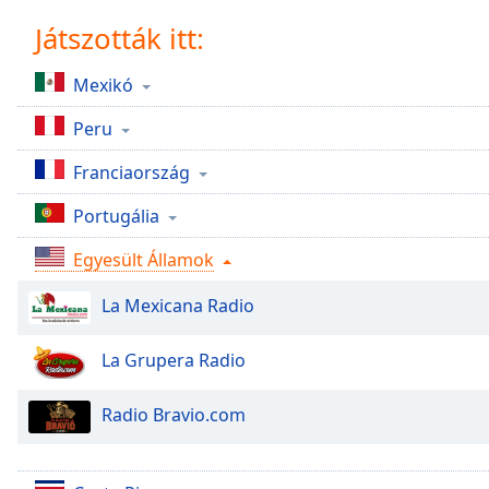
Chapters
Játszották itt:
Chapters
Mexikó
Descriptions
Peru
descriptions
off
,
Franciaország
selected
Portugália
Subtitles
Egyesült Államok
subtitles
settings
,
La Mexicana Radio
opens
subtitles
settings
La Grupera Radio
dialog
subtitles
Radio Bravio.com
off
,
selected