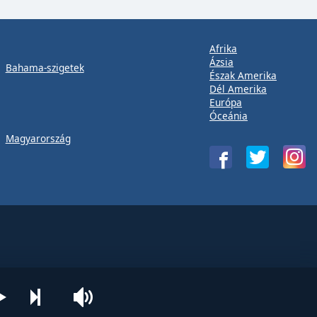
Afrika
Ázsia
Bahama-szigetek
Észak Amerika
Dél Amerika
Európa
Óceánia
Magyarország