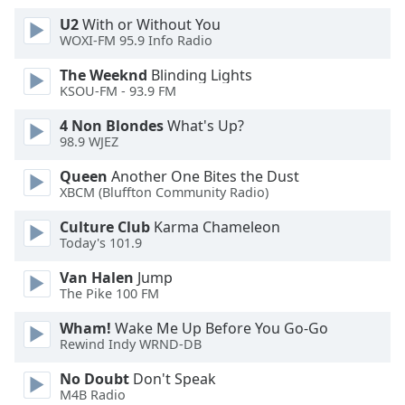
Font
U2
With or Without You
Family
WOXI-FM 95.9 Info Radio
The Weeknd
Blinding Lights
KSOU-FM - 93.9 FM
Reset
Done
4 Non Blondes
What's Up?
Close
98.9 WJEZ
Modal
Dialog
Queen
Another One Bites the Dust
End
XBCM (Bluffton Community Radio)
of
dialog
Culture Club
Karma Chameleon
window.
Today's 101.9
Van Halen
Jump
The Pike 100 FM
Wham!
Wake Me Up Before You Go-Go
Rewind Indy WRND-DB
No Doubt
Don't Speak
M4B Radio