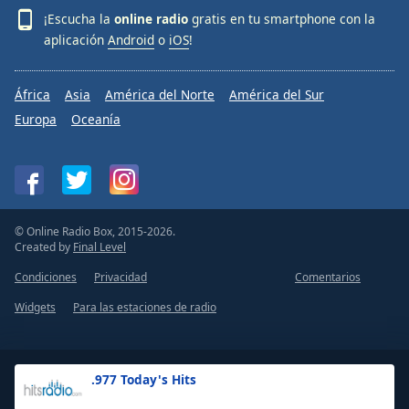
¡Escucha la
online radio
gratis en tu smartphone con la
aplicación
Android
o
iOS
!
África
Asia
América del Norte
América del Sur
Europa
Oceanía
© Online Radio Box, 2015-2026.
Created by
Final Level
Condiciones
Privacidad
Comentarios
Widgets
Para las estaciones de radio
.977 Today's Hits