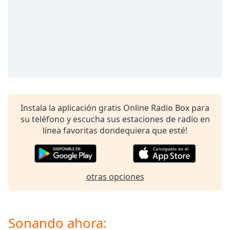
of
dialog
window.
Escape
will
cancel
and
close
the
window.
Instala la aplicación gratis Online Radio Box para
su teléfono y escucha sus estaciones de radio en
Text
línea favoritas dondequiera que esté!
Color
Opacity
otras opciones
Text
Background
Sonando ahora:
Color