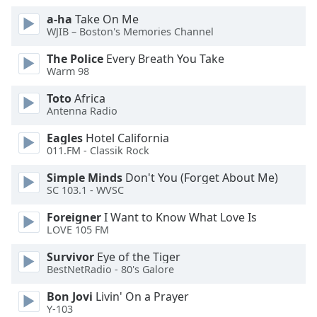
a-ha
Take On Me
Opacity
WJIB – Boston's Memories Channel
The Police
Every Breath You Take
Caption
Warm 98
Area
Toto
Africa
Background
Antenna Radio
Color
Eagles
Hotel California
011.FM - Classik Rock
Opacity
Simple Minds
Don't You (Forget About Me)
SC 103.1 - WVSC
Font
Size
Foreigner
I Want to Know What Love Is
LOVE 105 FM
Survivor
Eye of the Tiger
Text
BestNetRadio - 80's Galore
Edge
Style
Bon Jovi
Livin' On a Prayer
Y-103