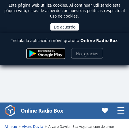
Esta página web utiliza
cookies
. Al continuar utilizando esta
página web, estás de acuerdo con nuestras políticas respecto al
uso de cookies.
Instala la aplicación móvil gratuita
Online Radio Box
No, gracias
Online Radio Box
Video
Player
is
Al inicio
Alvaro Davila
Alvaro Dávila - Esa vieja canción de amor