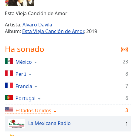
Remaining
Time
-
Esta Vieja Canción de Amor
-:-
Artista:
Alvaro Davila
1x
Album:
Esta Vieja Canción de Amor
, 2019
Playback
Rate
Ha sonado
Chapters
23
México
Chapters
8
Perú
Descriptions
descriptions
7
Francia
off
,
6
Portugal
selected
3
Estados Unidos
Subtitles
subtitles
La Mexicana Radio
1
settings
,